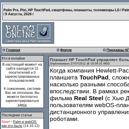
Palm Pre, Pixi, HP TouchPad, смартфоны, планшеты, телевизоры LG / Pal
/
9 Августа, 2026
/
Главная
Форум
Продавцы К
Кто в онлайне
Планшет HP TouchPad управляет бо
Опубликовано 27/07/2011 @ 19:08:31 MSD
В настоящий момент на
сайте находится 31
Когда компания Hewlett-Pa
посетителей и 0
планшета
TouchPad
, слож
зарегистрированных
пользователей.
насколько разными способа
К сожалению, система
впоследствии. В рамках ре
Вас не опознала. Вы
можете бесплатно
фильма
Real Steel
(с Хью Д
зарегистрироваться
пользователям webOS-план
здесь
дистанционного управлен
Последние статьи
роботами.
·
New!
Palm и webOS:
как это было
(14.10.12)