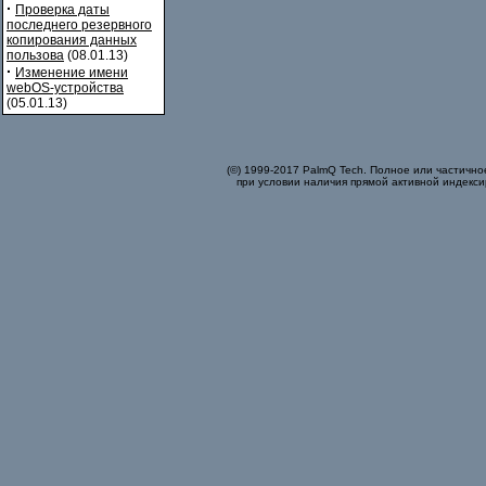
·
Проверка даты
последнего резервного
копирования данных
пользова
(08.01.13)
·
Изменение имени
webOS-устройства
(05.01.13)
(©) 1999-2017 PalmQ Tech. Полное или частично
при условии наличия прямой активной индекси