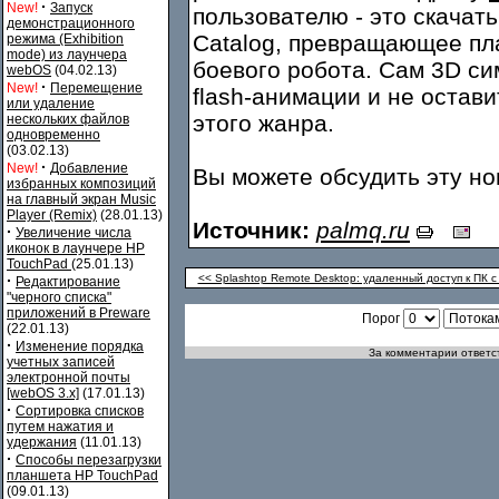
·
New!
Запуск
пользователю - это скачат
демонстрационного
Catalog, превращающее пл
режима (Exhibition
mode) из лаунчера
боевого робота. Сам 3D си
webOS
(04.02.13)
·
New!
Перемещение
flash-анимации и не остав
или удаление
этого жанра.
нескольких файлов
одновременно
(03.02.13)
·
New!
Добавление
Вы можете обсудить эту н
избранных композиций
на главный экран Music
Player (Remix)
(28.01.13)
Источник:
palmq.ru
·
Увеличение числа
иконок в лаунчере HP
TouchPad
(25.01.13)
·
<< Splashtop Remote Desktop: удаленный доступ к ПК 
Редактирование
"черного списка"
приложений в Preware
Порог
(22.01.13)
·
Изменение порядка
За комментарии ответст
учетных записей
электронной почты
[webOS 3.x]
(17.01.13)
·
Сортировка списков
путем нажатия и
удержания
(11.01.13)
·
Способы перезагрузки
планшета HP TouchPad
(09.01.13)