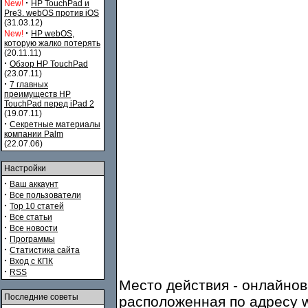
·
New!
HP TouchPad и
Pre3. webOS против iOS
(31.03.12)
·
New!
HP webOS,
которую жалко потерять
(20.11.11)
·
Обзор HP TouchPad
(23.07.11)
·
7 главных
преимуществ HP
TouchPad перед iPad 2
(19.07.11)
·
Секретные материалы
компании Palm
(22.07.06)
Настройки
·
Ваш аккаунт
·
Все пользователи
·
Top 10 статей
·
Все статьи
·
Все новости
·
Программы
·
Статистика сайта
·
Вход с КПК
·
RSS
Место действия - онлайнов
Последние советы
расположенная по адресу