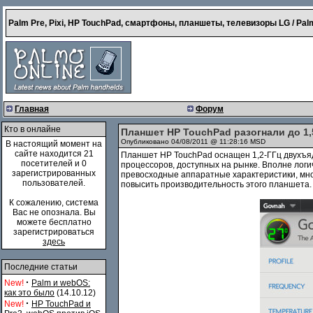
Palm Pre, Pixi, HP TouchPad, смартфоны, планшеты, телевизоры LG / Palm
Главная
Форум
Кто в онлайне
Планшет HP TouchPad разогнали до 1,
Опубликовано 04/08/2011 @ 11:28:16 MSD
В настоящий момент на
сайте находится 21
Планшет HP TouchPad оснащен 1,2-ГГц двухъ
посетителей и 0
процессоров, доступных на рынке. Вполне логи
зарегистрированных
превосходные аппаратные характеристики, мн
пользователей.
повысить производительность этого планшета.
К сожалению, система
Вас не опознала. Вы
можете бесплатно
зарегистрироваться
здесь
Последние статьи
·
New!
Palm и webOS:
как это было
(14.10.12)
·
New!
HP TouchPad и