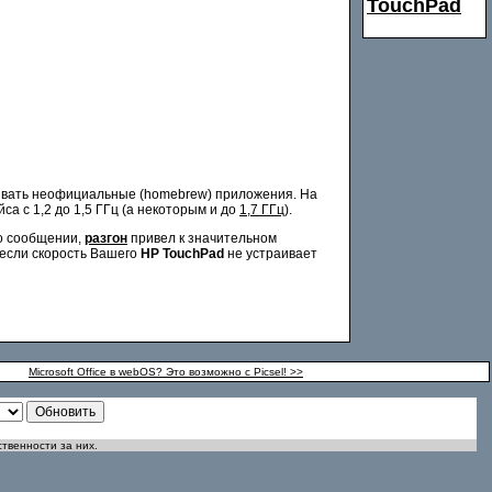
TouchPad
ливать неофициальные (homebrew) приложения. На
а с 1,2 до 1,5 ГГц (а некоторым и до
1,7 ГГц
).
го сообщении,
разгон
привел к значительном
 если скорость Вашего
HP TouchPad
не устраивает
Microsoft Office в webOS? Это возможно с Picsel! >>
ственности за них.