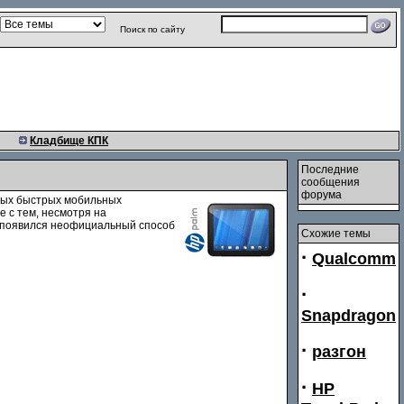
Поиск по сайту
Кладбище КПК
Последние
сообщения
форума
амых быстрых мобильных
е с тем, несмотря на
, появился неофициальный способ
Схожие темы
·
Qualcomm
·
Snapdragon
·
разгон
·
HP