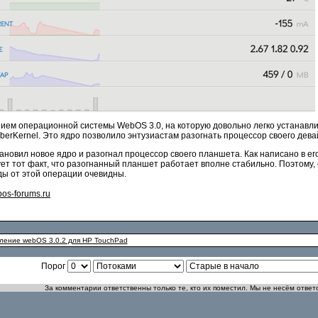
нием операционной системы WebOS 3.0, на которую довольно легко устанав
rKernel. Это ядро позволило энтузиастам разогнать процессор своего девайс
тановил новое ядро и разогнал процессор своего планшета. Как написано в е
ет тот факт, что разогнанный планшет работает вполне стабильно. Поэтому,
оды от этой операции очевидны.
os-forums.ru
ение webOS 3.0.2 для HP TouchPad
Порог
За комментарии ответственны только те, кто их поместил. Мы не несём ответ