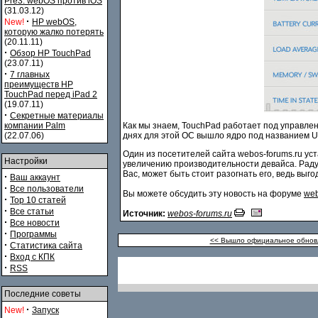
Pre3. webOS против iOS
(31.03.12)
·
New!
HP webOS,
которую жалко потерять
(20.11.11)
·
Обзор HP TouchPad
(23.07.11)
·
7 главных
преимуществ HP
TouchPad перед iPad 2
(19.07.11)
·
Секретные материалы
компании Palm
Как мы знаем, TouchPad работает под управле
(22.07.06)
днях для этой ОС вышло ядро под названием Ube
Один из посетителей сайта webos-forums.ru ус
Настройки
увеличению производительности девайса. Раду
Вас, может быть стоит разогнать его, ведь выг
·
Ваш аккаунт
·
Все пользователи
Вы можете обсудить эту новость на форуме
web
·
Top 10 статей
·
Все статьи
Источник:
webos-forums.ru
·
Все новости
·
Программы
<< Вышло официальное обновл
·
Статистика сайта
·
Вход с КПК
·
RSS
Последние советы
·
New!
Запуск