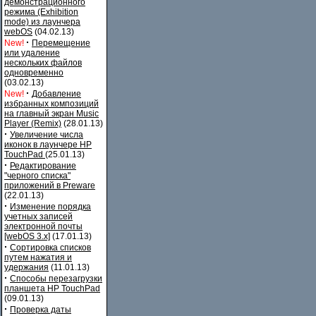
демонстрационного
режима (Exhibition
mode) из лаунчера
webOS
(04.02.13)
·
New!
Перемещение
или удаление
нескольких файлов
одновременно
(03.02.13)
·
New!
Добавление
избранных композиций
на главный экран Music
Player (Remix)
(28.01.13)
·
Увеличение числа
иконок в лаунчере HP
TouchPad
(25.01.13)
·
Редактирование
"черного списка"
приложений в Preware
(22.01.13)
·
Изменение порядка
учетных записей
электронной почты
[webOS 3.x]
(17.01.13)
·
Сортировка списков
путем нажатия и
удержания
(11.01.13)
·
Способы перезагрузки
планшета HP TouchPad
(09.01.13)
·
Проверка даты