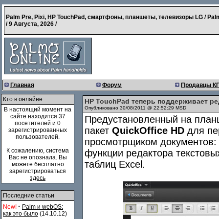
Palm Pre, Pixi, HP TouchPad, смартфоны, планшеты, телевизоры LG / Pal
/
9 Августа, 2026
/
Главная
Форум
Продавцы К
Кто в онлайне
HP TouchPad теперь поддерживает ре
Опубликовано 30/08/2011 @ 22:52:29 MSD
В настоящий момент на
сайте находится 37
Предустановленный на план
посетителей и 0
пакет
QuickOffice HD
для пе
зарегистрированных
пользователей.
просмотрщиком документов: 
К сожалению, система
функции редактора текстовы
Вас не опознала. Вы
таблиц Excel.
можете бесплатно
зарегистрироваться
здесь
Последние статьи
·
New!
Palm и webOS:
как это было
(14.10.12)