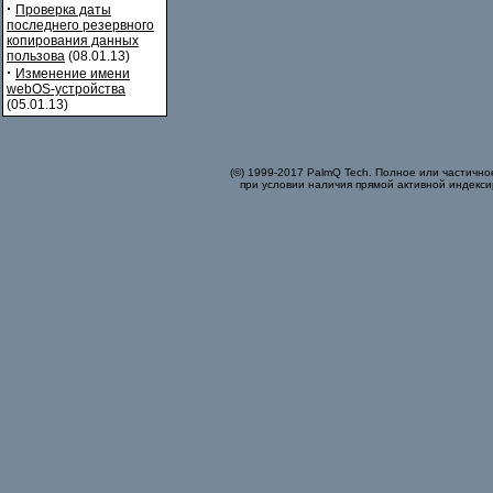
·
Проверка даты
последнего резервного
копирования данных
пользова
(08.01.13)
·
Изменение имени
webOS-устройства
(05.01.13)
(©) 1999-2017 PalmQ Tech. Полное или частично
при условии наличия прямой активной индекси