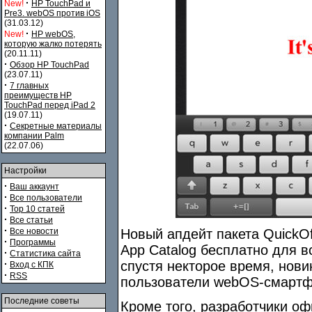
·
New!
HP TouchPad и
Pre3. webOS против iOS
(31.03.12)
·
New!
HP webOS,
которую жалко потерять
(20.11.11)
·
Обзор HP TouchPad
(23.07.11)
·
7 главных
преимуществ HP
TouchPad перед iPad 2
(19.07.11)
·
Секретные материалы
компании Palm
(22.07.06)
Настройки
·
Ваш аккаунт
·
Все пользователи
·
Top 10 статей
·
Все статьи
·
Все новости
Новый апдейт пакета QuickO
·
Программы
App Catalog бесплатно для в
·
Статистика сайта
·
спустя некторое время, нови
Вход с КПК
·
RSS
пользователи webOS-смартф
Последние советы
Кроме того, разработчики оф