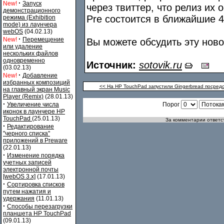
·
New!
Запуск
через твиттер, что релиз их
демонстрационного
Pre состоится в ближайшие 4
режима (Exhibition
mode) из лаунчера
webOS
(04.02.13)
·
New!
Перемещение
Вы можете обсудить эту нов
или удаление
нескольких файлов
одновременно
Источник:
sotovik.ru
(03.02.13)
·
New!
Добавление
избранных композиций
<< На HP TouchPad запустили Gingerbread посре
на главный экран Music
Player (Remix)
(28.01.13)
·
Увеличение числа
Порог
иконок в лаунчере HP
TouchPad
(25.01.13)
За комментарии ответст
·
Редактирование
"черного списка"
приложений в Preware
(22.01.13)
·
Изменение порядка
учетных записей
электронной почты
[webOS 3.x]
(17.01.13)
·
Сортировка списков
путем нажатия и
удержания
(11.01.13)
·
Способы перезагрузки
планшета HP TouchPad
(09.01.13)