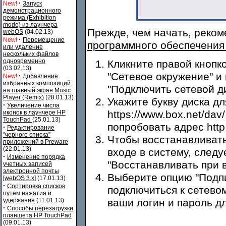
·
New!
Запуск
демонстрационного
режима (Exhibition
mode) из лаунчера
Прежде, чем начать, реко
webOS
(04.02.13)
·
New!
Перемещение
программного обеспечения 
или удаление
нескольких файлов
одновременно
Кликните правой кнопк
(03.02.13)
"Сетевое окружение" и
·
New!
Добавление
избранных композиций
"Подключить сетевой ди
на главный экран Music
Player (Remix)
(28.01.13)
Укажите букву диска дл
·
Увеличение числа
https://www.box.net/da
иконок в лаунчере HP
TouchPad
(25.01.13)
попробовать адрес http:
·
Редактирование
"черного списка"
Чтобы восстанавливат
приложений в Preware
(22.01.13)
входе в систему, следу
·
Изменение порядка
"Восстанавливать при в
учетных записей
электронной почты
Выберите опцию "Подп
[webOS 3.x]
(17.01.13)
·
Сортировка списков
подключиться к сетево
путем нажатия и
удержания
(11.01.13)
ваши логин и пароль дл
·
Способы перезагрузки
планшета HP TouchPad
(09.01.13)