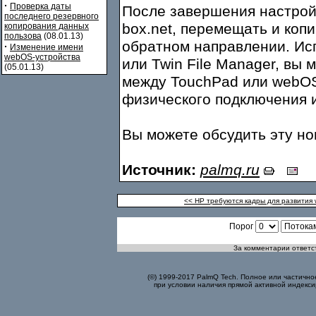
·
Проверка даты
После завершения настрой
последнего резервного
box.net, перемещать и коп
копирования данных
пользова
(08.01.13)
обратном направлении. Ис
·
Изменение имени
webOS-устройства
или Twin File Manager, вы
(05.01.13)
между TouchPad или webO
физического подключения 
Вы можете обсудить эту н
Источник:
palmq.ru
<< HP требуются кадры для развития
Порог
За комментарии ответст
(©) 1999-2017 PalmQ Tech. Полное или частично
при условии наличия прямой активной индекси