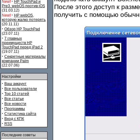
·
New!
HP TouchPad и
После этого доступ к раз
Pre3. webOS против iOS
(31.03.12)
получить с помощью обычн
·
New!
HP webOS,
которую жалко потерять
(20.11.11)
·
Обзор HP TouchPad
(23.07.11)
·
7 главных
преимуществ HP
TouchPad перед iPad 2
(19.07.11)
·
Секретные материалы
компании Palm
(22.07.06)
Настройки
·
Ваш аккаунт
·
Все пользователи
·
Top 10 статей
·
Все статьи
·
Все новости
·
Программы
·
Статистика сайта
·
Вход с КПК
·
RSS
Последние советы