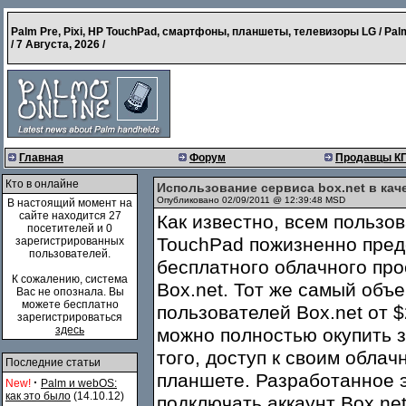
Palm Pre, Pixi, HP TouchPad, смартфоны, планшеты, телевизоры LG / Pal
/
7 Августа, 2026
/
Главная
Форум
Продавцы К
Кто в онлайне
Использование сервиса box.net в ка
Опубликовано 02/09/2011 @ 12:39:48 MSD
В настоящий момент на
сайте находится 27
Как известно, всем польз
посетителей и 0
TouchPad пожизненно пред
зарегистрированных
пользователей.
бесплатного облачного про
К сожалению, система
Box.net. Тот же самый объ
Вас не опознала. Вы
можете бесплатно
пользователей Box.net от $
зарегистрироваться
здесь
можно полностью окупить 
того, доступ к своим обла
Последние статьи
планшете. Разработанное 
·
New!
Palm и webOS:
как это было
(14.10.12)
подключать аккаунт Box.ne