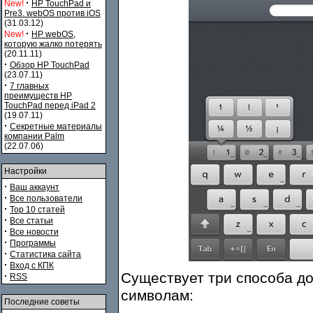
·
New!
HP TouchPad и
Pre3. webOS против iOS
(31.03.12)
·
New!
HP webOS,
которую жалко потерять
(20.11.11)
·
Обзор HP TouchPad
(23.07.11)
·
7 главных
преимуществ HP
TouchPad перед iPad 2
(19.07.11)
·
Секретные материалы
компании Palm
(22.07.06)
Настройки
·
Ваш аккаунт
·
Все пользователи
·
Top 10 статей
·
Все статьи
·
Все новости
·
Программы
·
Статистика сайта
·
Вход с КПК
Существует три способа д
·
RSS
символам:
Последние советы