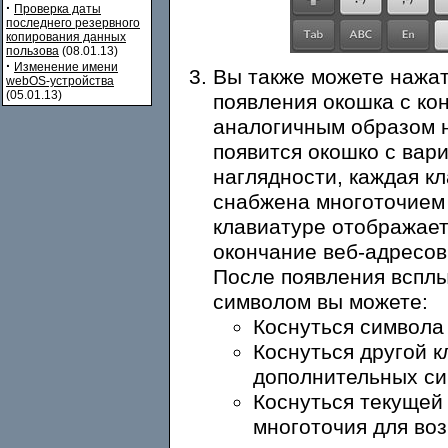
·
Проверка даты
последнего резервного
копирования данных
пользова
(08.01.13)
·
Изменение имени
Вы также можете нажат
webOS-устройства
(05.01.13)
появления окошка с ко
аналогичным образом н
появится окошко с вар
наглядности, каждая 
снабжена многоточием "
клавиатуре отображает
окончание веб-адресов, 
После появления вспл
символом вы можете:
Коснуться символа 
Коснуться другой к
дополнительных си
Коснуться текущей
многоточия для воз