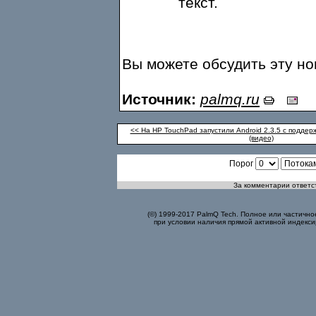
текст.
Вы можете обсудить эту н
Источник:
palmq.ru
<< На HP TouchPad запустили Android 2.3.5 с поддер
(видео)
Порог
За комментарии ответст
(©) 1999-2017 PalmQ Tech. Полное или частично
при условии наличия прямой активной индекси