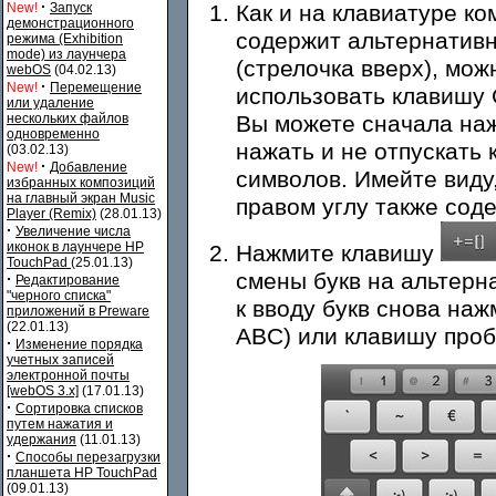
·
New!
Запуск
Как и на клавиатуре к
демонстрационного
содержит альтернативн
режима (Exhibition
mode) из лаунчера
(стрелочка вверх), мо
webOS
(04.02.13)
·
New!
Перемещение
использовать клавишу
или удаление
нескольких файлов
Вы можете сначала наж
одновременно
нажать и не отпускать 
(03.02.13)
·
New!
Добавление
символов. Имейте виду
избранных композиций
на главный экран Music
правом углу также содер
Player (Remix)
(28.01.13)
·
Увеличение числа
иконок в лаунчере HP
Нажмите клавишу
TouchPad
(25.01.13)
смены букв на альтерн
·
Редактирование
"черного списка"
к вводу букв снова наж
приложений в Preware
(22.01.13)
ABC) или клавишу проб
·
Изменение порядка
учетных записей
электронной почты
[webOS 3.x]
(17.01.13)
·
Сортировка списков
путем нажатия и
удержания
(11.01.13)
·
Способы перезагрузки
планшета HP TouchPad
(09.01.13)