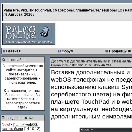
Palm Pre, Pixi, HP TouchPad, смартфоны, планшеты, телевизоры LG / Pal
/
8 Августа, 2026
/
Главная
Форум
Продавцы К
Кто в онлайне
Доступ к дополнительным и специал
Опубликовано 09/09/2011 @ 23:07:46 MSD
В настоящий момент на
сайте находится 11
Вставка дополнительных и
посетителей и 0
webOS-телефонах не предс
зарегистрированных
пользователей.
использованию клавиш Sym
К сожалению, система
серебристого цвета) на физ
Вас не опознала. Вы
можете бесплатно
планшете TouchPad и в we
зарегистрироваться
здесь
на виртуальную, необходим
дополнительным символам
Последние статьи
·
New!
Palm и webOS:
как это было
(14.10.12)