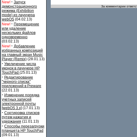
·
New!
Запуск
демонстрационного
За комментарии ответст
режима (Exhibition
mode) из лаунчера
webOS
(04.02.13)
·
New!
Перемещение
или удаление
нескольких файлов
одновременно
(03.02.13)
·
New!
Добавление
избранных композиций
на главный экран Music
Player (Remix)
(28.01.13)
·
Увеличение числа
иконок в лаунчере HP
TouchPad
(25.01.13)
·
Редактирование
"черного списка"
приложений в Preware
(22.01.13)
·
Изменение порядка
учетных записей
электронной почты
[webOS 3.x]
(17.01.13)
·
Сортировка списков
путем нажатия и
удержания
(11.01.13)
·
Способы перезагрузки
планшета HP TouchPad
(09.01.13)