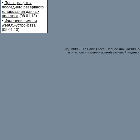
·
Проверка даты
последнего резервного
копирования данных
пользова
(08.01.13)
·
Изменение имени
webOS-устройства
(05.01.13)
(©) 1999-2017 PalmQ Tech. Полное или частично
при условии наличия прямой активной индекси