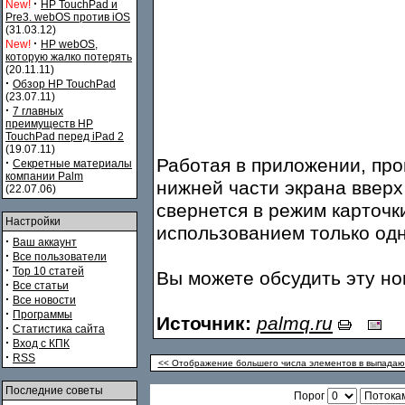
·
New!
HP TouchPad и
Pre3. webOS против iOS
(31.03.12)
·
New!
HP webOS,
которую жалко потерять
(20.11.11)
·
Обзор HP TouchPad
(23.07.11)
·
7 главных
преимуществ HP
TouchPad перед iPad 2
(19.07.11)
Работая в приложении, пр
·
Секретные материалы
компании Palm
нижней части экрана вверх
(22.07.06)
свернется в режим карточки
Настройки
использованием только одн
·
Ваш аккаунт
·
Все пользователи
·
Top 10 статей
Вы можете обсудить эту н
·
Все статьи
·
Все новости
·
Программы
Источник:
palmq.ru
·
Статистика сайта
·
Вход с КПК
·
RSS
<< Отображение большего числа элементов в выпадающ
Последние советы
Порог