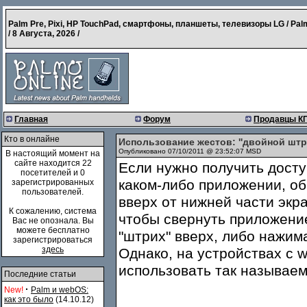
Palm Pre, Pixi, HP TouchPad, смартфоны, планшеты, телевизоры LG / Pal
/
8 Августа, 2026
/
Главная
Форум
Продавцы К
Кто в онлайне
Использование жестов: ''двойной штрих
Опубликовано 07/10/2011 @ 23:52:07 MSD
В настоящий момент на
сайте находится 22
Если нужно получить досту
посетителей и 0
каком-либо приложении, об
зарегистрированных
пользователей.
вверх от нижней части экр
К сожалению, система
чтобы свернуть приложение
Вас не опознала. Вы
можете бесплатно
"штрих" вверх, либо нажим
зарегистрироваться
здесь
Однако, на устройствах с 
использовать так называем
Последние статьи
·
New!
Palm и webOS:
как это было
(14.10.12)