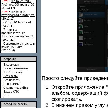
·
New!
HP TouchPad и
Pre3. webOS против iOS
(31.03.12)
·
New!
HP webOS,
которую жалко потерять
(20.11.11)
·
Обзор HP TouchPad
(23.07.11)
·
7 главных
преимуществ HP
TouchPad перед iPad 2
(19.07.11)
·
Секретные материалы
компании Palm
(22.07.06)
Настройки
·
Ваш аккаунт
·
Все пользователи
·
Top 10 статей
·
Все статьи
Просто следуйте приведен
·
Все новости
·
Программы
Откройте приложение "
·
Статистика сайта
·
Вход с КПК
альбом, содержащий ф
·
RSS
скопировать.
В нижнем правом углу э
Последние советы