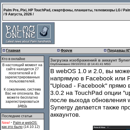
Palm Pre, Pixi, HP TouchPad, смартфоны, планшеты, телевизоры LG / Pal
/
9 Августа, 2026
/
Главная
Форум
Продавцы К
Кто в онлайне
Загрузка изображений в аккаунт Syner
Опубликовано 09/10/2011 @ 14:41:41 MSD
В настоящий момент на
сайте находится 27
В webOS 1.0 и 2.0, вы мож
посетителей и 0
напрямую в Facebook или 
зарегистрированных
пользователей.
"Upload - Facebook" прямо
К сожалению, система
3.0.2 на TouchPad опции "u
Вас не опознала. Вы
можете бесплатно
после выхода обновления w
зарегистрироваться
здесь
Synergy делается также про
аккаунтов.
Последние статьи
·
New!
Palm и webOS:
как это было
(14.10.12)