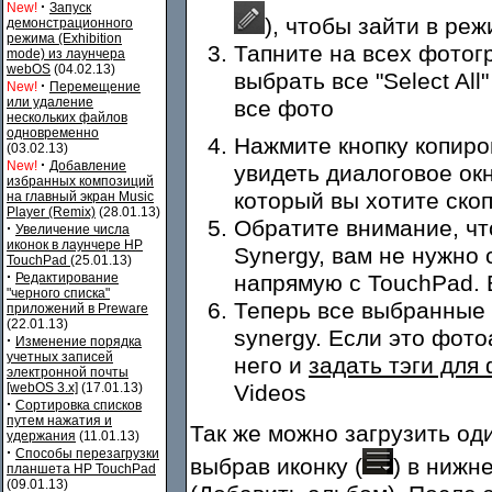
·
New!
Запуск
), чтобы зайти в ре
демонстрационного
режима (Exhibition
Тапните на всех фотог
mode) из лаунчера
webOS
(04.02.13)
выбрать все "Select Al
·
New!
Перемещение
или удаление
все фото
нескольких файлов
одновременно
Нажмите кнопку копиро
(03.02.13)
·
New!
Добавление
увидеть диалоговое ок
избранных композиций
который вы хотите ско
на главный экран Music
Player (Remix)
(28.01.13)
Обратите внимание, что
·
Увеличение числа
иконок в лаунчере HP
Synergy, вам не нужно
TouchPad
(25.01.13)
·
Редактирование
напрямую с TouchPad. 
"черного списка"
Теперь все выбранные 
приложений в Preware
(22.01.13)
synergy. Если это фот
·
Изменение порядка
учетных записей
него и
задать тэги для
электронной почты
[webOS 3.x]
(17.01.13)
Videos
·
Сортировка списков
путем нажатия и
Так же можно загрузить о
удержания
(11.01.13)
·
Способы перезагрузки
выбрав иконку (
) в нижн
планшета HP TouchPad
(09.01.13)