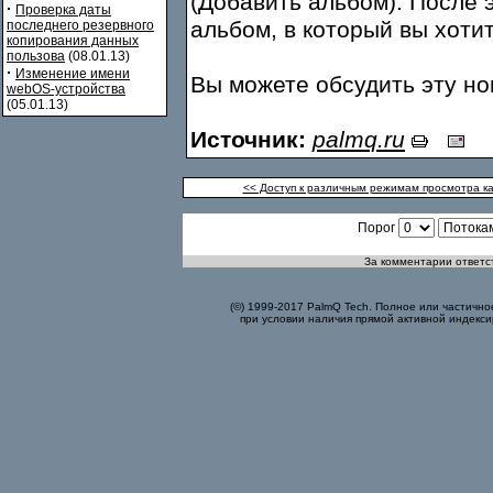
(Добавить альбом). После 
·
Проверка даты
альбом, в который вы хотит
последнего резервного
копирования данных
пользова
(08.01.13)
·
Изменение имени
Вы можете обсудить эту н
webOS-устройства
(05.01.13)
Источник:
palmq.ru
<< Доступ к различным режимам просмотра ка
Порог
За комментарии ответст
(©) 1999-2017 PalmQ Tech. Полное или частично
при условии наличия прямой активной индекси