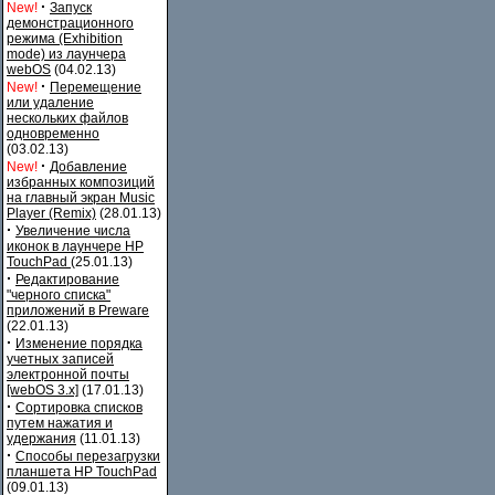
·
New!
Запуск
демонстрационного
режима (Exhibition
mode) из лаунчера
webOS
(04.02.13)
·
New!
Перемещение
или удаление
нескольких файлов
одновременно
(03.02.13)
·
New!
Добавление
избранных композиций
на главный экран Music
Player (Remix)
(28.01.13)
·
Увеличение числа
иконок в лаунчере HP
TouchPad
(25.01.13)
·
Редактирование
"черного списка"
приложений в Preware
(22.01.13)
·
Изменение порядка
учетных записей
электронной почты
[webOS 3.x]
(17.01.13)
·
Сортировка списков
путем нажатия и
удержания
(11.01.13)
·
Способы перезагрузки
планшета HP TouchPad
(09.01.13)