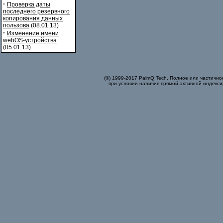
·
Проверка даты
последнего резервного
копирования данных
пользова
(08.01.13)
·
Изменение имени
webOS-устройства
(05.01.13)
(©) 1999-2017 PalmQ Tech. Полное или частично
при условии наличия прямой активной индекси