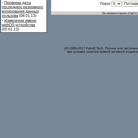
·
Проверка даты
Порог
последнего резервного
копирования данных
За комментарии ответст
пользова
(08.01.13)
·
Изменение имени
webOS-устройства
(05.01.13)
(©) 1999-2017 PalmQ Tech. Полное или частично
при условии наличия прямой активной индекси