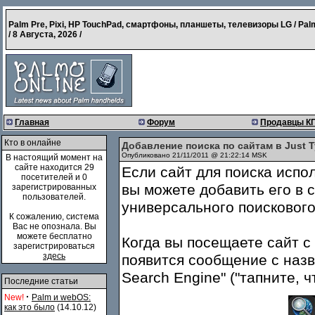
Palm Pre, Pixi, HP TouchPad, смартфоны, планшеты, телевизоры LG / Pal
/
8 Августа, 2026
/
Главная
Форум
Продавцы К
Кто в онлайне
Добавление поиска по сайтам в Just T
Опубликовано 21/11/2011 @ 21:22:14 MSK
В настоящий момент на
сайте находится 29
Если сайт для поиска испо
посетителей и 0
вы можете добавить его в с
зарегистрированных
пользователей.
универсального поисковог
К сожалению, система
Вас не опознала. Вы
можете бесплатно
Когда вы посещаете сайт с
зарегистрироваться
здесь
появится сообщение с назв
Search Engine" ("тапните, 
Последние статьи
·
New!
Palm и webOS:
как это было
(14.10.12)