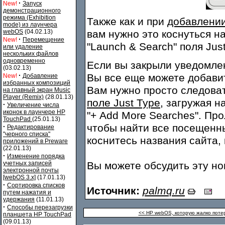
·
New!
Запуск
демонстрационного
режима (Exhibition
Также как и при
добавлении
mode) из лаунчера
webOS
(04.02.13)
вам нужно это коснуться н
·
New!
Перемещение
"Launch & Search" поля Just
или удаление
нескольких файлов
одновременно
Если вы закрыли уведомлен
(03.02.13)
·
Вы все еще можете добавит
New!
Добавление
избранных композиций
Вам нужно просто следова
на главный экран Music
Player (Remix)
(28.01.13)
поле Just Type
, загружая н
·
Увеличение числа
иконок в лаунчере HP
"+ Add More Searches". Пр
TouchPad
(25.01.13)
чтобы найти все посещенны
·
Редактирование
"черного списка"
коснитесь названия сайта, 
приложений в Preware
(22.01.13)
·
Изменение порядка
учетных записей
Вы можете обсудить эту н
электронной почты
[webOS 3.x]
(17.01.13)
·
Сортировка списков
Источник:
palmq.ru
путем нажатия и
удержания
(11.01.13)
·
Способы перезагрузки
<< HP webOS, которую жалко поте
планшета HP TouchPad
(09.01.13)