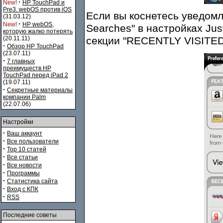
·
New!
HP TouchPad и
Pre3. webOS против iOS
Если вы коснетесь уведомл
(31.03.12)
·
New!
HP webOS,
Searches" в настройках Jus
которую жалко потерять
(20.11.11)
секции "RECENTLY VISITE
·
Обзор HP TouchPad
(23.07.11)
·
7 главных
преимуществ HP
TouchPad перед iPad 2
(19.07.11)
·
Секретные материалы
компании Palm
(22.07.06)
Настройки
·
Ваш аккаунт
·
Все пользователи
·
Top 10 статей
·
Все статьи
·
Все новости
·
Программы
·
Статистика сайта
·
Вход с КПК
·
RSS
Последние советы