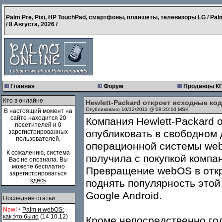
Palm Pre, Pixi, HP TouchPad, смартфоны, планшеты, телевизоры LG / Pal
/
8 Августа, 2026
/
Главная
Форум
Продавцы К
Кто в онлайне
Hewlett-Packard откроет исходные к
Опубликовано 10/12/2011 @ 09:20:10 MSK
В настоящий момент на
сайте находится 20
Компания Hewlett-Packard 
посетителей и 0
опубликовать в свободном
зарегистрированных
пользователей.
операционной системы web
К сожалению, система
получила с покупкой компа
Вас не опознала. Вы
можете бесплатно
Превращение webOS в откр
зарегистрироваться
здесь
поднять популярность это
Google Android.
Последние статьи
·
New!
Palm и webOS:
как это было
(14.10.12)
Кроме непосредственно го