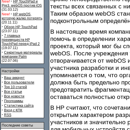
·
New!
HP TouchPad и
тексты всех связанных с н
Pre3. webOS против iOS
(31.03.12)
Таким образом webOS стан
·
New!
HP webOS,
которую жалко потерять
подконтрольным определён
(20.11.11)
·
Обзор HP TouchPad
В настоящее время компан
(23.07.11)
·
7 главных
помочь в определении хара
преимуществ HP
TouchPad перед iPad 2
проекта, который мог бы 
(19.07.11)
·
webOS. После учреждения 
Секретные материалы
компании Palm
отворачивается от webOS и
(22.07.06)
участника разработки и ин
Настройки
упоминается о том, что ор
·
Ваш аккаунт
должна быть предельно пр
·
Все пользователи
·
Top 10 статей
предотвратить фрагментаци
·
Все статьи
оставаться полностью отк
·
Все новости
·
Программы
·
Статистика сайта
В HP считают, что сочета
·
Вход с КПК
открытым характером разра
·
RSS
участников и значительно 
Последние советы
для мобильных устройств 