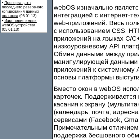
·
Проверка даты
webOS изначально являетс
последнего резервного
копирования данных
интеграцией с интернет-т
пользова
(08.01.13)
·
Изменение имени
web-приложений. Весь по
webOS-устройства
с использованием CSS, HTM
(05.01.13)
приложений на языках C/C+
низкоуровневому API платф
Обмен данными между при
манипулирующей данными 
приложений к системному A
основы платформы выступа
Вместо окон в webOS испо
карточек. Поддерживается
касания к экрану (мультит
(календарь, почта, адресная
сервисами (Facebook, Gmail
Примечательным отличием 
поддержка бесшовного обм