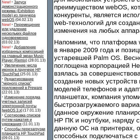
·
New!
Запуск
преимуществом webOS, кот
демонстрационного
режима (Exhibition
конкуренты, является испо
mode) из лаунчера
webOS
(04.02.13)
web-технологий для создан
·
New!
Перемещение
или удаление
изменения на любых аппар
нескольких файлов
одновременно
Напомним, что платформа 
(03.02.13)
·
New!
Добавление
в январе 2009 года и пози
избранных композиций
на главный экран Music
устаревшей Palm OS. Весн
Player (Remix)
(28.01.13)
поглощена корпорацией Hew
·
Увеличение числа
иконок в лаунчере HP
взялась за совершенство
TouchPad
(25.01.13)
·
Редактирование
создание новых устройств 
"черного списка"
моделей телефонов и адап
приложений в Preware
(22.01.13)
планшетах, компания упоми
·
Изменение порядка
учетных записей
быстрозагружаемого вари
электронной почты
[webOS 3.x]
(17.01.13)
(данное окружение планир
·
Сортировка списков
HP ПК и ноутбуки, наряду 
путем нажатия и
удержания
(11.01.13)
данную ОС на принтерах, 
·
Способы перезагрузки
планшета HP TouchPad
способных подключаться с 
(09.01.13)