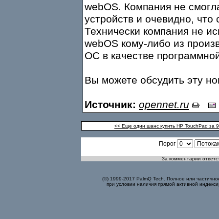
webOS. Компания не смогла
устройств и очевидно, что
Технически компания не и
webOS кому-либо из произ
ОС в качестве программной
Вы можете обсудить эту н
Источник:
opennet.ru
<< Еще один шанс купить HP TouchPad за 
Порог
За комментарии ответст
(©) 1999-2017 PalmQ Tech. Полное или частично
при условии наличия прямой активной индекси