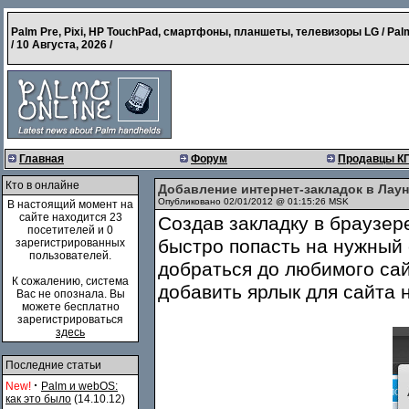
Palm Pre, Pixi, HP TouchPad, смартфоны, планшеты, телевизоры LG / Pal
/
10 Августа, 2026
/
Главная
Форум
Продавцы К
Кто в онлайне
Добавление интернет-закладок в Лаун
Опубликовано 02/01/2012 @ 01:15:26 MSK
В настоящий момент на
сайте находится 23
Создав закладку в браузе
посетителей и 0
быстро попасть на нужный 
зарегистрированных
пользователей.
добраться до любимого са
К сожалению, система
добавить ярлык для сайта 
Вас не опознала. Вы
можете бесплатно
зарегистрироваться
здесь
Последние статьи
·
New!
Palm и webOS:
как это было
(14.10.12)