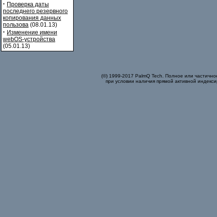
·
Проверка даты
последнего резервного
копирования данных
пользова
(08.01.13)
·
Изменение имени
webOS-устройства
(05.01.13)
(©) 1999-2017 PalmQ Tech. Полное или частично
при условии наличия прямой активной индекси