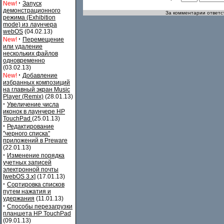
·
New!
Запуск
демонстрационного
За комментарии ответст
режима (Exhibition
mode) из лаунчера
webOS
(04.02.13)
·
New!
Перемещение
или удаление
нескольких файлов
одновременно
(03.02.13)
·
New!
Добавление
избранных композиций
на главный экран Music
Player (Remix)
(28.01.13)
·
Увеличение числа
иконок в лаунчере HP
TouchPad
(25.01.13)
·
Редактирование
"черного списка"
приложений в Preware
(22.01.13)
·
Изменение порядка
учетных записей
электронной почты
[webOS 3.x]
(17.01.13)
·
Сортировка списков
путем нажатия и
удержания
(11.01.13)
·
Способы перезагрузки
планшета HP TouchPad
(09.01.13)