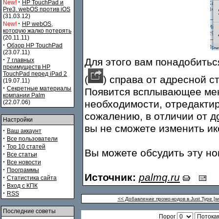
·
New!
HP TouchPad и
Pre3. webOS против iOS
(31.03.12)
·
New!
HP webOS,
которую жалко потерять
(20.11.11)
·
Обзор HP TouchPad
(23.07.11)
·
Для этого вам понадобитьс
7 главных
преимуществ HP
TouchPad перед iPad 2
(
) справа от адресной ст
(19.07.11)
·
Секретные материалы
Появится всплывающее мен
компании Palm
необходимости, отредактир
(22.07.06)
сожалению, в отличии от
д
Настройки
вы не сможете изменить ик
·
Ваш аккаунт
·
Все пользователи
·
Top 10 статей
Вы можете обсудить эту н
·
Все статьи
·
Все новости
·
Программы
Источник:
palmq.ru
·
Статистика сайта
·
Вход с КПК
·
RSS
<< Добавление промо-кодов в Just Type [
Последние советы
Порог