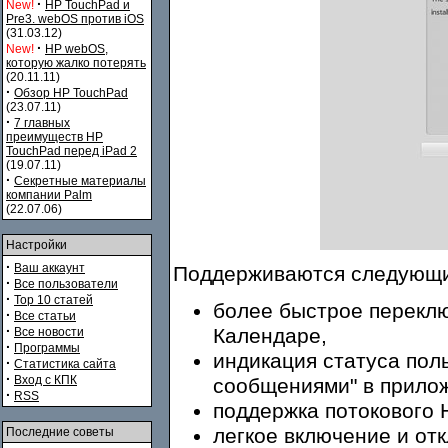
·
New!
HP TouchPad и
Pre3. webOS против iOS
(31.03.12)
·
New!
HP webOS,
которую жалко потерять
(20.11.11)
·
Обзор HP TouchPad
(23.07.11)
·
7 главных
преимуществ HP
TouchPad перед iPad 2
(19.07.11)
·
Секретные материалы
компании Palm
(22.07.06)
Настройки
·
Ваш аккаунт
Поддерживаются следующи
·
Все пользователи
·
Top 10 статей
более быстрое перекл
·
Все статьи
·
Календаре,
Все новости
·
Программы
индикация статуса пол
·
Статистика сайта
·
Вход с КПК
сообщениями" в прилож
·
RSS
поддержка потокового 
легкое включение и от
Последние советы