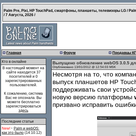
Palm Pre, Pixi, HP TouchPad, смартфоны, планшеты, телевизоры LG / Pal
/
7 Августа, 2026
/
Главная
Форум
Продавцы К
Кто в онлайне
Выпущено обновление webOS 3.0.5 дл
Опубликовано 13/01/2012 @ 12:54:03 MSK
В настоящий момент на
сайте находится 37
Несмотря на то, что компа
посетителей и 0
выпуск планшетов HP Touc
зарегистрированных
пользователей.
поддерживать свои устройс
К сожалению, система
новую версию платформы
Вас не опознала. Вы
можете бесплатно
призвано исправить ошибки
зарегистрироваться
здесь
Последние статьи
·
New!
Palm и webOS:
как это было
(14.10.12)