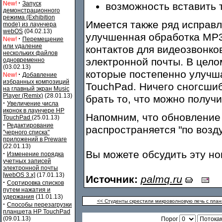
·
New!
Запуск
возможность вставить 
демонстрационного
режима (Exhibition
Имеется также ряд исправл
mode) из лаунчера
webOS
(04.02.13)
улучшенная обработка MP3
·
New!
Перемещение
или удаление
контактов для видеозвонко
нескольких файлов
электронной почты. В цело
одновременно
(03.02.13)
которые постепенно улучш
·
New!
Добавление
избранных композиций
TouchPad. Ничего сногсшиб
на главный экран Music
Player (Remix)
(28.01.13)
брать то, что можно получи
·
Увеличение числа
иконок в лаунчере HP
Напомним, что обновление 
TouchPad
(25.01.13)
·
Редактирование
распространяется "по возду
"черного списка"
приложений в Preware
(22.01.13)
Вы можете обсудить эту н
·
Изменение порядка
учетных записей
электронной почты
[webOS 3.x]
(17.01.13)
Источник:
palmq.ru
·
Сортировка списков
путем нажатия и
удержания
(11.01.13)
<< Студенты скрестили микроволновую печь с пла
·
Способы перезагрузки
планшета HP TouchPad
(09.01.13)
Порог