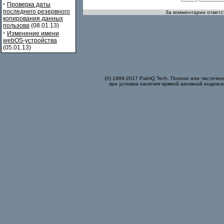
·
Проверка даты
последнего резервного
За комментарии ответст
копирования данных
пользова
(08.01.13)
·
Изменение имени
webOS-устройства
(05.01.13)
(©) 1999-2017 PalmQ Tech. Полное или частично
при условии наличия прямой активной индекси