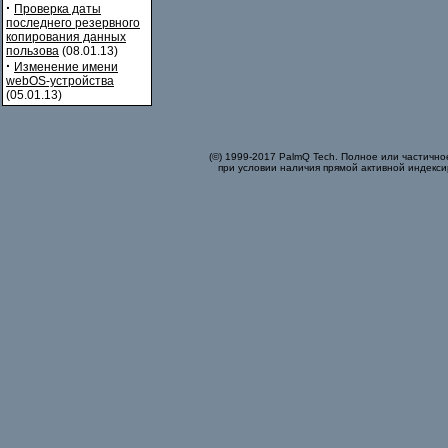
·
Проверка даты
последнего резервного
копирования данных
пользова
(08.01.13)
·
Изменение имени
webOS-устройства
(05.01.13)
(©) 1999-2017 PalmQ Tech. Полное или частично
при условии наличия прямой активной индекси