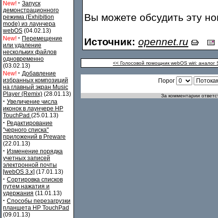
·
New!
Запуск
демонстрационного
Вы можете обсудить эту н
режима (Exhibition
mode) из лаунчера
webOS
(04.02.13)
·
New!
Перемещение
Источник:
opennet.ru
или удаление
нескольких файлов
одновременно
<< Голосовой помощник webOS wiri: аналог S
(03.02.13)
·
New!
Добавление
избранных композиций
Порог
на главный экран Music
Player (Remix)
(28.01.13)
За комментарии ответст
·
Увеличение числа
иконок в лаунчере HP
TouchPad
(25.01.13)
·
Редактирование
"черного списка"
приложений в Preware
(22.01.13)
·
Изменение порядка
учетных записей
электронной почты
[webOS 3.x]
(17.01.13)
·
Сортировка списков
путем нажатия и
удержания
(11.01.13)
·
Способы перезагрузки
планшета HP TouchPad
(09.01.13)