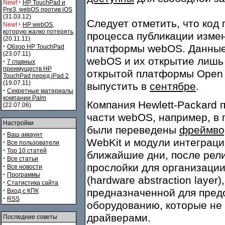
·
New!
HP TouchPad и
Pre3. webOS против iOS
(31.03.12)
Следует отметить, что код
·
New!
HP webOS,
которую жалко потерять
процесса публикации изме
(20.11.11)
·
платформы webOS. Данные 
Обзор HP TouchPad
(23.07.11)
webOS и их открытие лишь 
·
7 главных
преимуществ HP
открытой платформы Open 
TouchPad перед iPad 2
(19.07.11)
выпустить в
сентябре
.
·
Секретные материалы
компании Palm
Компания Hewlett-Packard 
(22.07.06)
части webOS, например, в
Настройки
были переведены
фреймво
·
Ваш аккаунт
WebKit и модули интеграции
·
Все пользователи
·
Top 10 статей
ближайшие дни, после рели
·
Все статьи
прослойки для организаци
·
Все новости
·
Программы
(hardware abstraction layer
·
Статистика сайта
·
предназначенной для пред
Вход с КПК
·
RSS
оборудованию, которые не
драйверами.
Последние советы