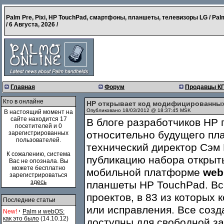
Palm Pre, Pixi, HP TouchPad, смартфоны, планшеты, телевизоры LG / Pal
/
6 Августа, 2026
/
Главная
Форум
Продавцы К
Кто в онлайне
HP открывает код модифицированны
Опубликовано 18/03/2012 @ 18:37:45 MSK
В настоящий момент на
сайте находится 17
В блоге разработчиков HP
посетителей и 0
относительно будущего пл
зарегистрированных
пользователей.
технический директор Сэм 
К сожалению, система
публикацию набора открыт
Вас не опознала. Вы
можете бесплатно
мобильной платформе
web
зарегистрироваться
здесь
планшеты HP TouchPad. Вс
проектов, в 83 из которых
Последние статьи
или исправления. Все соз
·
New!
Palm и webOS:
как это было
(14.10.12)
доступны
для свободной за