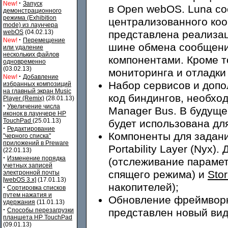
·
New!
Запуск
в Open webOS. Luna со
демонстрационного
режима (Exhibition
централизованного ко
mode) из лаунчера
webOS
(04.02.13)
представлена реализац
·
New!
Перемещение
шине обмена сообщени
или удаление
нескольких файлов
компонентами. Кроме то
одновременно
(03.02.13)
мониторинга и отладки
·
New!
Добавление
Набор сервисов и допол
избранных композиций
на главный экран Music
код биндингов, необхо
Player (Remix)
(28.01.13)
·
Увеличение числа
Manager Bus. В будущ
иконок в лаунчере HP
TouchPad
(25.01.13)
будет использована дл
·
Редактирование
Компоненты для задан
"черного списка"
приложений в Preware
Portability Layer (Nyx
(22.01.13)
·
Изменение порядка
(отслеживание парамет
учетных записей
спящего режима) и
Sto
электронной почты
[webOS 3.x]
(17.01.13)
накопителей);
·
Сортировка списков
путем нажатия и
Обновление фреймвор
удержания
(11.01.13)
·
Способы перезагрузки
представлен новый вид
планшета HP TouchPad
(09.01.13)