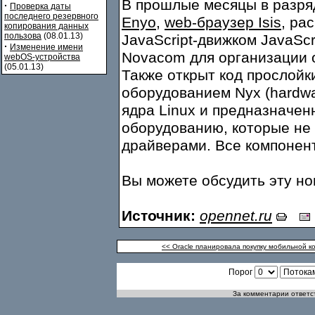
В прошлые месяцы в разр
·
Проверка даты
последнего резервного
Enyo
,
web-браузер Isis
, ра
копирования данных
пользова
(08.01.13)
JavaScript-движком JavaSc
·
Изменение имени
Novacom для организации 
webOS-устройства
(05.01.13)
Также открыт код прослойк
оборудованием Nyx (hardwar
ядра Linux и предназначен
оборудованию, которые не
драйверами. Все компонент
Вы можете обсудить эту н
Источник:
opennet.ru
<< Oracle планировала покупку мобильной к
Порог
За комментарии ответст