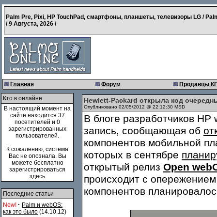
Palm Pre, Pixi, HP TouchPad, смартфоны, планшеты, телевизоры LG / Pal
/
9 Августа, 2026
/
Главная
Форум
Продавцы К
Кто в онлайне
Hewlett-Packard открыла код очеред
Опубликовано 02/05/2012 @ 22:12:30 MSD
В настоящий момент на
сайте находится 37
В блоге разработчиков HP
посетителей и 0
запись, сообщающая об
от
зарегистрированных
пользователей.
компонентов мобильной пл
К сожалению, система
которых в сентябре
планир
Вас не опознала. Вы
можете бесплатно
открытый релиз
Open web
зарегистрироваться
здесь
происходит с опережением 
компонентов планировалось
Последние статьи
·
New!
Palm и webOS:
как это было
(14.10.12)