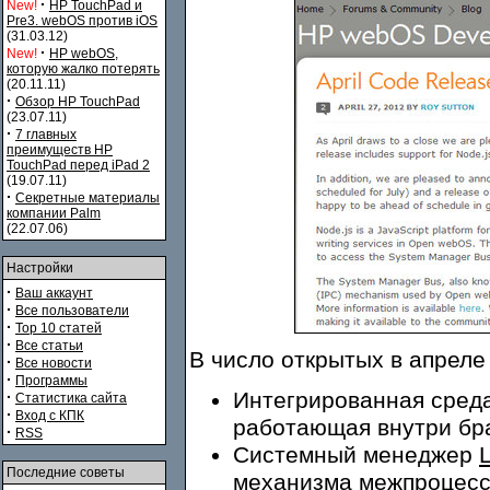
·
New!
HP TouchPad и
Pre3. webOS против iOS
(31.03.12)
·
New!
HP webOS,
которую жалко потерять
(20.11.11)
·
Обзор HP TouchPad
(23.07.11)
·
7 главных
преимуществ HP
TouchPad перед iPad 2
(19.07.11)
·
Секретные материалы
компании Palm
(22.07.06)
Настройки
·
Ваш аккаунт
·
Все пользователи
·
Top 10 статей
·
Все статьи
В число открытых в апрел
·
Все новости
·
Программы
Интегрированная среда
·
Статистика сайта
·
Вход с КПК
работающая внутри бр
·
RSS
Системный менеджер
Последние советы
механизма межпроцессн