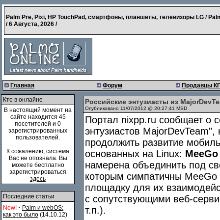
Palm Pre, Pixi, HP TouchPad, смартфоны, планшеты, телевизоры LG / Pal
/
6 Августа, 2026
/
Главная
Форум
Продавцы К
Кто в онлайне
Российские энтузиасты из MajorDevT
Опубликовано 11/07/2012 @ 20:27:41 MSD
В настоящий момент на
сайте находится 45
Портал nixpp.ru сообщает о 
посетителей и 0
энтузиастов MajorDevTeam",
зарегистрированных
пользователей.
продолжить развитие мобил
К сожалению, система
основанных на Linux:
MeeGo
Вас не опознала. Вы
намерена объединить под св
можете бесплатно
зарегистрироваться
которым симпатичны MeeGo 
здесь
площадку для их взаимодейс
Последние статьи
с сопутствующими веб-серви
·
New!
Palm и webOS:
т.п.).
как это было
(14.10.12)