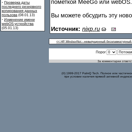
пометкой MeeGo или webOS.
·
Проверка даты
последнего резервного
копирования данных
Вы можете обсудить эту нов
пользова
(08.01.13)
·
Изменение имени
webOS-устройства
Источник:
nixp.ru
(05.01.13)
<< HP WindsorNot - невыпущенный бесклавиатурны
Порог
За комментарии ответст
(©) 1999-2017 PalmQ Tech. Полное или частично
при условии наличия прямой активной индекси