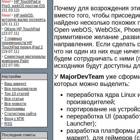
·
New!
HP TouchPad и
Pre3. webOS против iOS
Почему для возрождения эти
(31.03.12)
вместо того, чтобы присоед
·
New!
HP webOS,
которую жалко потерять
найдено несколько похожих пр
(20.11.11)
·
Open webOS, WebOSx, Phoeni
Обзор HP TouchPad
(23.07.11)
примитивное желание „развив
·
7 главных
преимуществ HP
направления. Если сделать с
TouchPad перед iPad 2
что ни один из них еще ничег
(19.07.11)
·
Секретные материалы
будем сотрудничать с ними (
компании Palm
исходники будут доступны д
(22.07.06)
У
MajorDevTeam
уже сформи
Настройки
которых можно выделить:
·
Ваш аккаунт
·
Все пользователи
·
переработка ядра Linux
Top 10 статей
·
Все статьи
производителей;
·
Все новости
портирование на устрой
·
Программы
·
Статистика сайта
переработка UI (разраб
·
Вход с КПК
Launcher);
·
RSS
разработка платформы д
Последние советы
маркет), для геймеров (