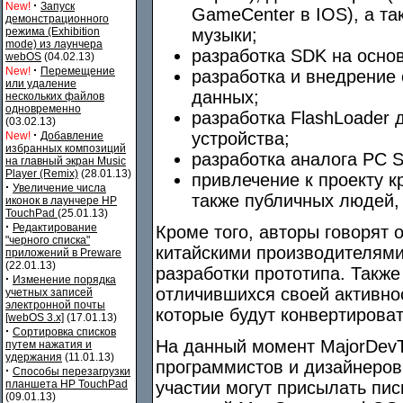
·
New!
Запуск
GameCenter в IOS), а та
демонстрационного
режима (Exhibition
музыки;
mode) из лаунчера
разработка SDK на основ
webOS
(04.02.13)
·
New!
Перемещение
разработка и внедрение
или удаление
данных;
нескольких файлов
одновременно
разработка FlashLoader
(03.02.13)
·
устройства;
New!
Добавление
избранных композиций
разработка аналога PC S
на главный экран Music
Player (Remix)
(28.01.13)
привлечение к проекту кр
·
Увеличение числа
также публичных людей,
иконок в лаунчере HP
TouchPad
(25.01.13)
·
Редактирование
Кроме того, авторы говорят 
"черного списка"
китайскими производителями"
приложений в Preware
(22.01.13)
разработки прототипа. Такж
·
Изменение порядка
отличившихся своей активно
учетных записей
электронной почты
которые будут конвертироват
[webOS 3.x]
(17.01.13)
·
Сортировка списков
На данный момент MajorDev
путем нажатия и
удержания
(11.01.13)
программистов и дизайнеров
·
Способы перезагрузки
планшета HP TouchPad
участии могут присылать пис
(09.01.13)