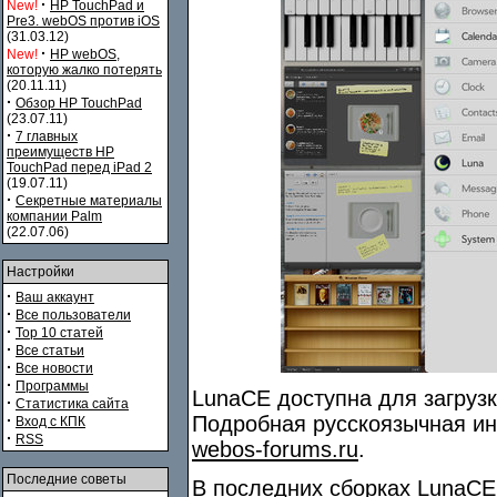
·
New!
HP TouchPad и
Pre3. webOS против iOS
(31.03.12)
·
New!
HP webOS,
которую жалко потерять
(20.11.11)
·
Обзор HP TouchPad
(23.07.11)
·
7 главных
преимуществ HP
TouchPad перед iPad 2
(19.07.11)
·
Секретные материалы
компании Palm
(22.07.06)
Настройки
·
Ваш аккаунт
·
Все пользователи
·
Top 10 статей
·
Все статьи
·
Все новости
·
Программы
LunaCE доступна для загруз
·
Статистика сайта
·
Подробная русскоязычная инс
Вход с КПК
·
RSS
webos-forums.ru
.
Последние советы
В последних сборках LunaCE