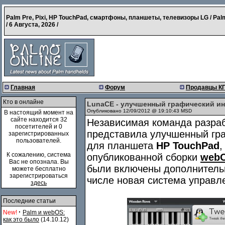
Palm Pre, Pixi, HP TouchPad, смартфоны, планшеты, телевизоры LG / Pal
/
6 Августа, 2026
/
Главная
Форум
Продавцы К
Кто в онлайне
LunaCE - улучшенный графический и
Опубликовано 12/09/2012 @ 19:10:43 MSD
В настоящий момент на
сайте находится 32
Независимая команда разраб
посетителей и 0
представила улучшенный гр
зарегистрированных
пользователей.
для планшета
HP TouchPad
,
К сожалению, система
опубликованной сборки
webO
Вас не опознала. Вы
были включены дополнитель
можете бесплатно
зарегистрироваться
числе новая система управл
здесь
Последние статьи
·
New!
Palm и webOS:
как это было
(14.10.12)