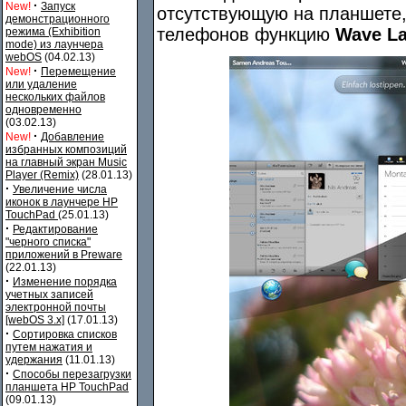
·
New!
Запуск
отсутствующую на планшете
демонстрационного
телефонов функцию
Wave L
режима (Exhibition
mode) из лаунчера
webOS
(04.02.13)
·
New!
Перемещение
или удаление
нескольких файлов
одновременно
(03.02.13)
·
New!
Добавление
избранных композиций
на главный экран Music
Player (Remix)
(28.01.13)
·
Увеличение числа
иконок в лаунчере HP
TouchPad
(25.01.13)
·
Редактирование
"черного списка"
приложений в Preware
(22.01.13)
·
Изменение порядка
учетных записей
электронной почты
[webOS 3.x]
(17.01.13)
·
Сортировка списков
путем нажатия и
удержания
(11.01.13)
·
Способы перезагрузки
планшета HP TouchPad
(09.01.13)