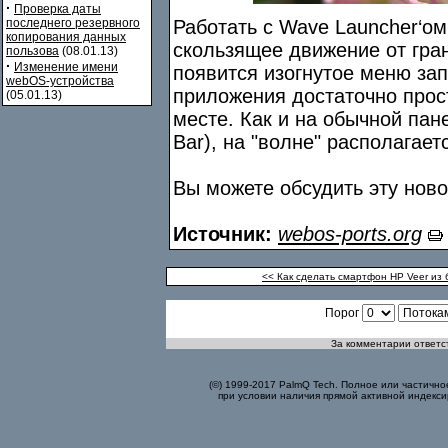
·
Проверка даты
последнего резервного
Работать с Wave Launcher‘ом
копирования данных
скользящее движение от гран
пользова
(08.01.13)
·
Изменение имени
появится изогнутое меню зап
webOS-устройства
приложения достаточно прост
(05.01.13)
месте. Как и на обычной пан
Bar), на "волне" располагает
Вы можете обсудить эту нов
Источник:
webos-ports.org
<< Как сделать смартфон HP Veer из 
Порог
За комментарии ответст
(©) 1999-2017 PalmQ Tech. Полное или частично
при условии наличия прямой активной индекси