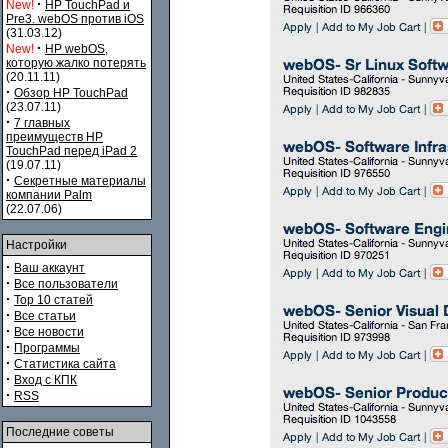
·
New!
HP TouchPad и
Pre3. webOS против iOS
(31.03.12)
·
New!
HP webOS,
которую жалко потерять
(20.11.11)
·
Обзор HP TouchPad
(23.07.11)
·
7 главных
преимуществ HP
TouchPad перед iPad 2
(19.07.11)
·
Секретные материалы
компании Palm
(22.07.06)
Настройки
·
Ваш аккаунт
·
Все пользователи
·
Top 10 статей
·
Все статьи
·
Все новости
·
Программы
·
Статистика сайта
·
Вход с КПК
·
RSS
Последние советы