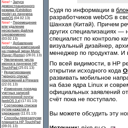
·
New!
Запуск
демонстрационного
Судя по информации в
бло
режима (Exhibition
mode) из лаунчера
разработчиков webOS в св
webOS
(04.02.13)
·
New!
Перемещение
Шанхая (Китай). Причем реч
или удаление
других специализациях — 
нескольких файлов
одновременно
специалист по контролю ка
(03.02.13)
·
New!
Добавление
визуальный дизайнер, архи
избранных композиций
на главный экран Music
менеджер по продуктам. И 
Player (Remix)
(28.01.13)
·
Увеличение числа
По всей видимости, в HP р
иконок в лаунчере HP
TouchPad
(25.01.13)
открытии исходного кода
O
·
Редактирование
"черного списка"
развивать мобильное напр
приложений в Preware
на базе ядра Linux и совр
(22.01.13)
·
Изменение порядка
официальных заявлений от
учетных записей
электронной почты
счёт пока не поступало.
[webOS 3.x]
(17.01.13)
·
Сортировка списков
путем нажатия и
Вы можете обсудить эту н
удержания
(11.01.13)
·
Способы перезагрузки
планшета HP TouchPad
(09.01.13)
Источник:
nixp.ru