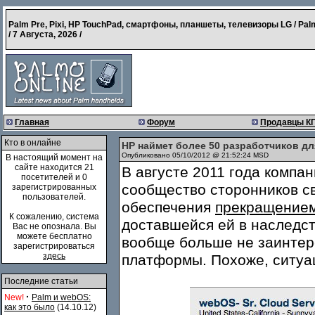
Palm Pre, Pixi, HP TouchPad, смартфоны, планшеты, телевизоры LG / Pal
/
7 Августа, 2026
/
Главная
Форум
Продавцы К
Кто в онлайне
HP наймет более 50 разработчиков д
Опубликовано 05/10/2012 @ 21:52:24 MSD
В настоящий момент на
сайте находится 21
В августе 2011 года компан
посетителей и 0
сообщество сторонников с
зарегистрированных
пользователей.
обеспечения
прекращение
К сожалению, система
доставшейся ей в наследст
Вас не опознала. Вы
можете бесплатно
вообще больше не заинтер
зарегистрироваться
здесь
платформы. Похоже, ситуа
Последние статьи
·
New!
Palm и webOS:
как это было
(14.10.12)