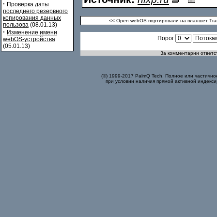
·
Проверка даты
последнего резервного
копирования данных
<< Open webOS портировали на планшет Tran
пользова
(08.01.13)
·
Изменение имени
Порог
webOS-устройства
(05.01.13)
За комментарии ответст
(©) 1999-2017 PalmQ Tech. Полное или частично
при условии наличия прямой активной индекси