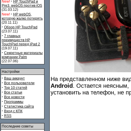
·
New!
HP TouchPad и
Pre3. webOS против iOS
(31.03.12)
·
New!
HP webOS,
которую жалко потерять
(20.11.11)
·
Обзор HP TouchPad
(23.07.11)
·
7 главных
преимуществ HP
TouchPad перед iPad 2
(19.07.11)
·
Секретные материалы
компании Palm
(22.07.06)
Настройки
·
На представленном ниже виде
Ваш аккаунт
·
Все пользователи
Android
. Остается неясным,
·
Top 10 статей
установить на телефон, не п
·
Все статьи
·
Все новости
·
Программы
·
Статистика сайта
·
Вход с КПК
·
RSS
Последние советы