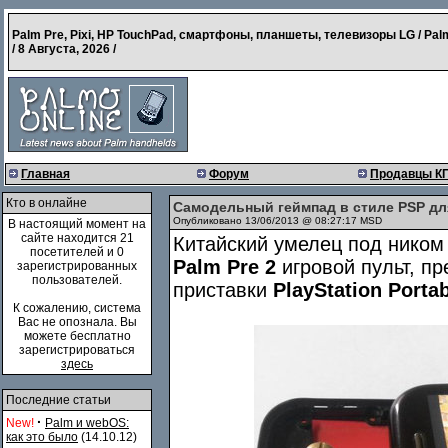
Palm Pre, Pixi, HP TouchPad, смартфоны, планшеты, телевизоры LG / Pal
/
8 Августа, 2026
/
Главная
Форум
Продавцы К
Кто в онлайне
Самодельный геймпад в стиле PSP для
Опубликовано 13/06/2013 @ 08:27:17 MSD
В настоящий момент на
сайте находится 21
Китайский умелец под ником
посетителей и 0
Palm Pre 2
игровой пульт, п
зарегистрированных
пользователей.
приставки
PlayStation Porta
К сожалению, система
Вас не опознала. Вы
можете бесплатно
зарегистрироваться
здесь
Последние статьи
·
New!
Palm и webOS:
как это было
(14.10.12)