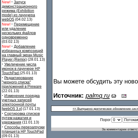
·
New!
Запуск
демонстрационного
режима (Exhibition
mode) из лаунчера
webOS
(04.02.13)
·
New!
Перемещение
или удаление
нескольких файлов
одновременно
(03.02.13)
·
New!
Добавление
избранных композиций
на главный экран Music
Player (Remix)
(28.01.13)
·
Увеличение числа
иконок в лаунчере HP
TouchPad
(25.01.13)
·
Редактирование
Вы можете обсудить эту нов
"черного списка"
приложений в Preware
(22.01.13)
Источник:
palmq.ru
·
Изменение порядка
учетных записей
электронной почты
[webOS 3.x]
(17.01.13)
<< Выпущено критическое обновление си
·
Сортировка списков
путем нажатия и
Порог
удержания
(11.01.13)
·
Способы перезагрузки
За комментарии ответст
планшета HP TouchPad
(09.01.13)