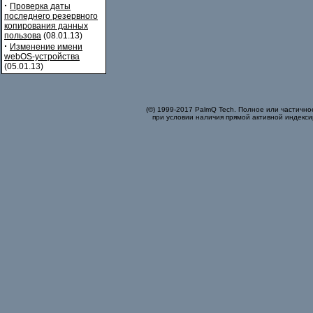
·
Проверка даты
последнего резервного
копирования данных
пользова
(08.01.13)
·
Изменение имени
webOS-устройства
(05.01.13)
(©) 1999-2017 PalmQ Tech. Полное или частично
при условии наличия прямой активной индекси