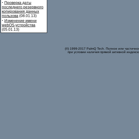
·
Проверка даты
последнего резервного
копирования данных
пользова
(08.01.13)
·
Изменение имени
webOS-устройства
(05.01.13)
(©) 1999-2017 PalmQ Tech. Полное или частично
при условии наличия прямой активной индекси