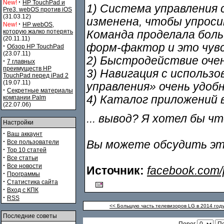
·
New!
HP TouchPad и
1) Система управления 
Pre3. webOS против iOS
(31.03.12)
изменена, чтобы упроси
·
New!
HP webOS,
которую жалко потерять
Команда проделала бол
(20.11.11)
форм-фактор и это чув
·
Обзор HP TouchPad
(23.07.11)
2) Быстродействие очен
·
7 главных
преимуществ HP
3) Навигация с использ
TouchPad перед iPad 2
(19.07.11)
управления» очень удобна
·
Секретные материалы
4) Каталог приложений 
компании Palm
(22.07.06)
... вывод? Я хотел бы ч
Настройки
·
Ваш аккаунт
·
Все пользователи
Вы можете обсудить эт
·
Top 10 статей
·
Все статьи
·
Все новости
Источник:
facebook.com/
·
Программы
·
Статистика сайта
·
Вход с КПК
·
RSS
<< Большую часть телевизоров LG в 2014 год
Последние советы