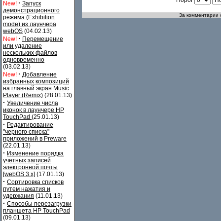
Порог
·
New!
Запуск
демонстрационного
За комментарии о
режима (Exhibition
mode) из лаунчера
webOS
(04.02.13)
·
New!
Перемещение
или удаление
нескольких файлов
одновременно
(03.02.13)
·
New!
Добавление
избранных композиций
на главный экран Music
Player (Remix)
(28.01.13)
·
Увеличение числа
иконок в лаунчере HP
TouchPad
(25.01.13)
·
Редактирование
"черного списка"
приложений в Preware
(22.01.13)
·
Изменение порядка
учетных записей
электронной почты
[webOS 3.x]
(17.01.13)
·
Сортировка списков
путем нажатия и
удержания
(11.01.13)
·
Способы перезагрузки
планшета HP TouchPad
(09.01.13)