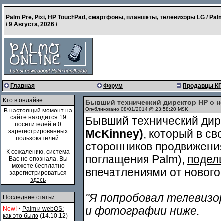
Palm Pre, Pixi, HP TouchPad, смартфоны, планшеты, телевизоры LG / Pal
/
9 Августа, 2026
/
Главная
Форум
Продавцы К
Кто в онлайне
Бывший технический директор HP о 
Опубликовано 08/01/2014 @ 23:58:20 MSK
В настоящий момент на
сайте находится 19
Бывший технический ди
посетителей и 0
зарегистрированных
McKinney
)
, который в с
пользователей.
сторонников продвижени
К сожалению, система
поглащения Palm),
подел
Вас не опознала. Вы
можете бесплатно
впечатлениями от нового
зарегистрироваться
здесь
"Я попробовал телевизор
Последние статьи
·
и фотографии ниже.
New!
Palm и webOS:
как это было
(14.10.12)