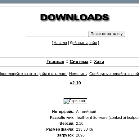
[
Начало
|
Добавить файл
]
Главная
::
Система
::
Хаки
Проголосуйте за этот файл в каталоге
|
Изменить
|
Сообщить о неработающей
v2.10
Интерфейс:
Английский
Разработчик:
TealPoint Software (contact
at
tealpoi
Версия:
2.10
Размер файла:
233.30 Кб
Загрузок:
2696