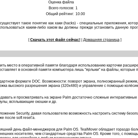
Оценка файла
Всего голосов:
1
Общий рейтинг:
10.00
ществует такое понятие как хаки (hacks) - специальные пpиложения, котоp
воспользоваться каким-либо хаком вы должны пpежде установить данную про
[
Скачать этот файл сейчас!
|
Домашняя страница
]
омить место в оперативной памяти благодаря использованию карточки расши
оставляет в основной памяти компьютера лишь "ярлыки" на файлы, которые
дартном формате DOC. Возможности: поворот экрана, полноэкранный режим,
ржка высокого разрешения экрана (320x480) и управление с помощью колёсика
здавать и просматривать на экране Palm достаточно сложные интерактивные
мулы, всплывающие окошки и др.
ложение Security, давая пользователю возможность настроить систему безопа
 после soft reset’a.
няшний день файл-менеджеров для Palm OS. TealMover обладает гораздо бол
внешних носителях, чем стандартные средства Palm OS. Кроме того, с помощ