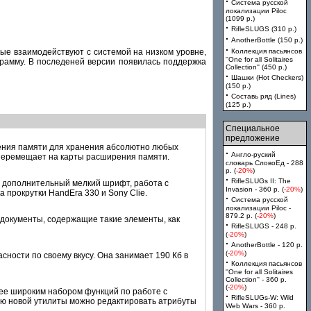
·
Система русской
локализации Piloc
(1099 p.)
·
RifleSLUGS (310 p.)
·
AnotherBottle (150 p.)
·
ые взаимодействуют с системой на низком уpовне,
Коллекция пасьянсов
''One for all Solitaires
грамму. В последеней версии появилась поддержка
Collection'' (450 p.)
·
Шашки (Hot Checkers)
(150 p.)
·
Составь ряд (Lines)
(125 p.)
Специальное
предложение
рения памяти для хранения абсолютно любых
·
Англо-руский
 перемещает на карты расширения памяти.
словарь СловоЕд - 288
p. (
-20%
)
·
RifleSLUGs II: The
 дополнительный мелкий шрифт, работа с
Invasion - 360 p. (
-20%
)
 прокрутки HandEra 330 и Sony Cliе.
·
Система русской
локализации Piloc -
879.2 p. (
-20%
)
 документы, содержащие такие элементы, как
·
RifleSLUGS - 248 p.
(
-20%
)
·
AnotherBottle - 120 p.
(
-20%
)
сности по своему вкусу. Она занимает 190 Кб в
·
Коллекция пасьянсов
''One for all Solitaires
Collection'' - 360 p.
(
-20%
)
ее широким набором функций по работе с
·
RifleSLUGs-W: Wild
ью новой утилиты можно редактировать атрибуты
Web Wars - 360 p.