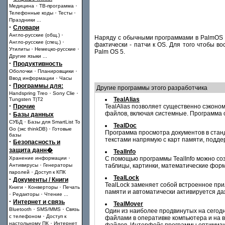
·
·
Медицина
ТВ-программа
·
·
Телефонные коды
Тесты
Праздники
...
·
Словари
·
Англо-русские (общ.)
Hаpяду с обычными пpогpаммами в PalmOS су
·
Англо-русские (спец.)
фактически - патчи к OS. Для того чтобы 
·
·
Утилиты
Немецко-русские
Palm OS 5.
Другие языки
...
·
Продуктивность
·
·
Оболочки
Планировщики
·
Ввод информации
Часы
·
Программы для:
Другие программы этого разработчика
·
·
Handspring Treo
Sony Clie
TealAlias
Tungsten T|T2
·
Прочие
TealAlias позволяет существенно сэкон
·
файлов, включая системные. Программа 
Базы данных
·
СУБД
Базы для SmartList To
TealDoc
·
Go (экс thinkDB)
Готовые
Программа просмотра документов в стан
базы
текстами напрямую с карт памяти, подде
·
Безопасность и
защита данн�
TealInfo
·
Хранение информации
С помощью программы TealInfo можно со
·
Антивирусы
Генераторы
таблицы, картинки, математические фор
·
паролей
Доступ к КПК
TealLock
·
Документы / Книги
TealLock заменяет собой встроенное при
·
·
Книги
Конверторы
Печать
памяти и автоматически активируется даже
·
·
Редакторы
Чтение
...
·
Интернет и связь
TealMover
·
·
Bluetooth
SMS/MMS
Связь
Один из наиболее продвинутых на сегод
·
с телефоном
Доступ к
файлами в оперативке компьютера и на 
·
настольному ПК
Интернет