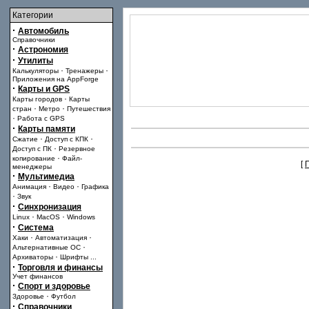
Категории
·
Автомобиль
Справочники
·
Астрономия
·
Утилиты
·
·
Калькуляторы
Тренажеры
Приложения на AppForge
·
Карты и GPS
·
Карты городов
Карты
·
·
стран
Метро
Путешествия
·
Работа с GPS
·
Карты памяти
·
·
Сжатие
Доступ с КПК
·
Доступ с ПК
Резервное
·
копирование
Файл-
[
менеджеры
·
Мультимедиа
·
·
Анимация
Видео
Графика
·
Звук
·
Синхронизация
·
·
Linux
MacOS
Windows
·
Система
·
·
Хаки
Автоматизация
·
Альтернативные ОС
·
Архиваторы
Шрифты
...
·
Торговля и финансы
Учет финансов
·
Спорт и здоровье
·
Здоровье
Футбол
·
Справочники