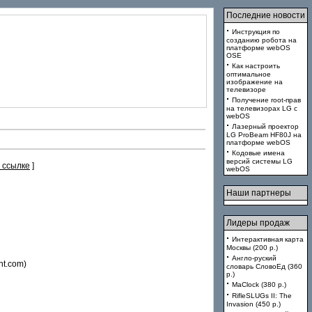
Последние новости
·
Инструкция по
созданию робота на
платформе webOS
OSE
·
Как настроить
оптимальное
изображение на
телевизоре
·
Получение root-прав
на телевизорах LG с
webOS
·
Лазерный проектор
LG ProBeam HF80J на
платформе webOS
·
Кодовые имена
версий системы LG
 ссылке
]
webOS
Наши партнеры
Лидеры продаж
·
Интерактивная карта
Москвы (200 p.)
·
Англо-руский
nt.com)
словарь СловоЕд (360
p.)
·
MaClock (380 p.)
·
RifleSLUGs II: The
Invasion (450 p.)