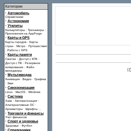
Категории
·
Автомобиль
Справочники
·
Астрономия
·
Утилиты
·
·
Калькуляторы
Тренажеры
Приложения на AppForge
·
Карты и GPS
·
Карты городов
Карты
·
·
стран
Метро
Путешествия
·
Работа с GPS
·
Карты памяти
·
·
Сжатие
Доступ с КПК
·
Доступ с ПК
Резервное
·
копирование
Файл-
[
менеджеры
·
Мультимедиа
·
·
Анимация
Видео
Графика
·
Звук
·
Синхронизация
·
·
Linux
MacOS
Windows
·
Система
·
·
Хаки
Автоматизация
·
Альтернативные ОС
·
Архиваторы
Шрифты
...
·
Торговля и финансы
Учет финансов
·
Спорт и здоровье
·
Здоровье
Футбол
·
Справочники