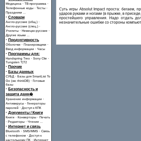
·
·
Медицина
ТВ-программа
·
·
Телефонные коды
Тесты
Суть игры Absolut Impact проста: бегаем, 
Праздники
...
ударов руками и ногами (в прыжке, в приседе
·
Словари
простейшего управления. Надо отдать дол
·
Англо-русские (общ.)
незначительные ошибки со стороны компью
·
Англо-русские (спец.)
·
·
Утилиты
Немецко-русские
Другие языки
...
·
Продуктивность
·
·
Оболочки
Планировщики
·
Ввод информации
Часы
·
Программы для:
·
·
Handspring Treo
Sony Clie
Tungsten T|T2
·
Прочие
·
Базы данных
·
СУБД
Базы для SmartList To
·
Go (экс thinkDB)
Готовые
базы
·
Безопасность и
защита данн�
·
Хранение информации
·
Антивирусы
Генераторы
·
паролей
Доступ к КПК
·
Документы / Книги
·
·
Книги
Конверторы
Печать
·
·
Редакторы
Чтение
...
·
Интернет и связь
·
·
Bluetooth
SMS/MMS
Связь
·
с телефоном
Доступ к
·
настольному ПК
Интернет