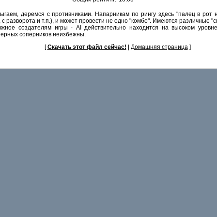
прыгаем, деремся с противниками. Напарникам по рингу здесь "палец в рот
, с разворота и т.п.), и может провести не одно "комбо". Имеются различные
жное создателям игры - AI действительно находится на высоком уровне
терных соперников неизбежны.
[
Скачать этот файл сейчас!
|
Домашняя страница
]