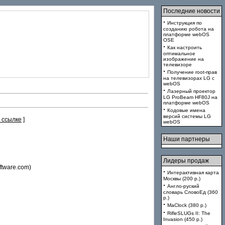
Последние новости
·
Инструкция по
созданию робота на
платформе webOS
OSE
·
Как настроить
оптимальное
изображение на
телевизоре
·
Получение root-прав
на телевизорах LG с
webOS
·
Лазерный проектор
LG ProBeam HF80J на
платформе webOS
·
Кодовые имена
версий системы LG
 ссылке
]
webOS
Наши партнеры
Лидеры продаж
ftware.com)
·
Интерактивная карта
Москвы (200 p.)
·
Англо-руский
словарь СловоЕд (360
p.)
·
MaClock (380 p.)
·
RifleSLUGs II: The
Invasion (450 p.)