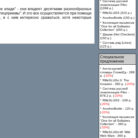
·
Система русской
локализации Piloc
(1099 p.)
 не клади" - они владеет десятками разнообразных
·
 "спецприемы". И это все осуществляется при помощи
RifleSLUGS (310 p.)
·
, и с ним интересно сражаться, хотя некоторые
AnotherBottle (150 p.)
·
Коллекция пасьянсов
''One for all Solitaires
Collection'' (450 p.)
·
Шашки (Hot Checkers)
(150 p.)
·
Составь ряд (Lines)
(125 p.)
Специальное
предложение
·
Англо-руский
словарь СловоЕд - 288
p. (
-20%
)
·
RifleSLUGs II: The
Invasion - 360 p. (
-20%
)
·
Система русской
локализации Piloc -
879.2 p. (
-20%
)
·
RifleSLUGS - 248 p.
(
-20%
)
·
AnotherBottle - 120 p.
(
-20%
)
·
Коллекция пасьянсов
''One for all Solitaires
Collection'' - 360 p.
(
-20%
)
·
RifleSLUGs-W: Wild
Web Wars - 360 p.