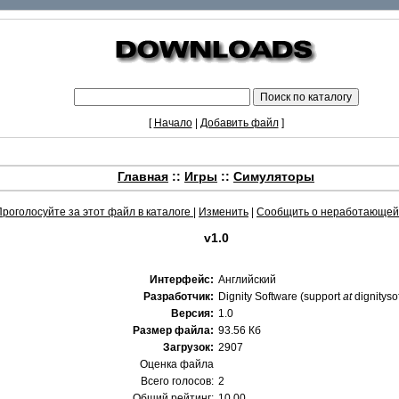
[
Начало
|
Добавить файл
]
Главная
::
Игры
::
Симуляторы
Проголосуйте за этот файл в каталоге
|
Изменить
|
Сообщить о неработающей
v1.0
Интерфейс:
Английский
Разработчик:
Dignity Software (support
at
dignityso
Версия:
1.0
Размер файла:
93.56 Кб
Загрузок:
2907
Оценка файла
Всего голосов:
2
Общий рейтинг:
10.00