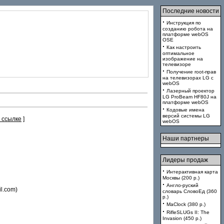
Последние новости
·
Инструкция по
созданию робота на
платформе webOS
OSE
·
Как настроить
оптимальное
изображение на
телевизоре
·
Получение root-прав
на телевизорах LG с
webOS
·
Лазерный проектор
LG ProBeam HF80J на
платформе webOS
·
Кодовые имена
версий системы LG
 ссылке
]
webOS
Наши партнеры
Лидеры продаж
·
Интерактивная карта
Москвы (200 p.)
·
Англо-руский
l.com)
словарь СловоЕд (360
p.)
·
MaClock (380 p.)
·
RifleSLUGs II: The
Invasion (450 p.)