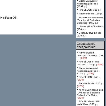
·
Система русской
локализации Piloc
(1099 p.)
·
RifleSLUGS (310 p.)
·
AnotherBottle (150 p.)
·
ПК с Palm OS.
Коллекция пасьянсов
''One for all Solitaires
Collection'' (450 p.)
·
Шашки (Hot Checkers)
(150 p.)
·
Составь ряд (Lines)
(125 p.)
Специальное
предложение
·
Англо-руский
словарь СловоЕд - 288
p. (
-20%
)
·
RifleSLUGs II: The
Invasion - 360 p. (
-20%
)
·
Система русской
локализации Piloc -
879.2 p. (
-20%
)
·
RifleSLUGS - 248 p.
(
-20%
)
·
AnotherBottle - 120 p.
(
-20%
)
·
Коллекция пасьянсов
''One for all Solitaires
Collection'' - 360 p.
(
-20%
)
·
RifleSLUGs-W: Wild
Web Wars - 360 p.