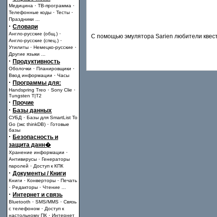
·
·
Медицина
ТВ-программа
·
·
Телефонные коды
Тесты
Праздники
...
·
Словари
·
Англо-русские (общ.)
C помощью эмулятора Sarien любители квесто
·
Англо-русские (спец.)
·
·
Утилиты
Немецко-русские
Другие языки
...
·
Продуктивность
·
·
Оболочки
Планировщики
·
Ввод информации
Часы
·
Программы для:
·
·
Handspring Treo
Sony Clie
Tungsten T|T2
·
Прочие
·
Базы данных
·
СУБД
Базы для SmartList To
·
Go (экс thinkDB)
Готовые
базы
·
Безопасность и
защита данн�
·
Хранение информации
·
Антивирусы
Генераторы
·
паролей
Доступ к КПК
·
Документы / Книги
·
·
Книги
Конверторы
Печать
·
·
Редакторы
Чтение
...
·
Интернет и связь
·
·
Bluetooth
SMS/MMS
Связь
·
с телефоном
Доступ к
·
настольному ПК
Интернет