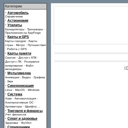
Категории
·
Автомобиль
Справочники
·
Астрономия
·
Утилиты
·
·
Калькуляторы
Тренажеры
Приложения на AppForge
·
Карты и GPS
·
Карты городов
Карты
·
·
стран
Метро
Путешествия
·
Работа с GPS
·
Карты памяти
·
·
Сжатие
Доступ с КПК
·
Доступ с ПК
Резервное
·
копирование
Файл-
[
менеджеры
·
Мультимедиа
·
·
Анимация
Видео
Графика
·
Звук
·
Синхронизация
·
·
Linux
MacOS
Windows
·
Система
·
·
Хаки
Автоматизация
·
Альтернативные ОС
·
Архиваторы
Шрифты
...
·
Торговля и финансы
Учет финансов
·
Спорт и здоровье
·
Здоровье
Футбол
·
Справочники