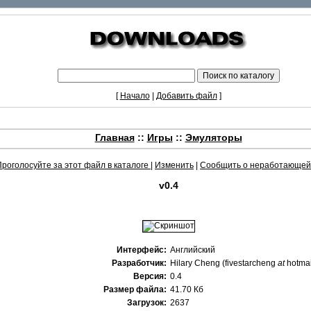
[
Начало
|
Добавить файл
]
Главная
::
Игры
::
Эмуляторы
Проголосуйте за этот файл в каталоге
|
Изменить
|
Сообщить о неработающей
v0.4
Интерфейс:
Английский
Разработчик:
Hilary Cheng (fivestarcheng
at
hotmai
Версия:
0.4
Размер файла:
41.70 Кб
Загрузок:
2637