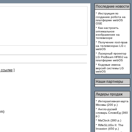
Последние новости
·
Инструкция по
созданию робота на
платформе webOS
OSE
·
Как настроить
оптимальное
изображение на
телевизоре
·
Получение root-прав
на телевизорах LG с
webOS
·
Лазерный проектор
LG ProBeam HF80J на
платформе webOS
·
Кодовые имена
версий системы LG
 ссылке
]
webOS
Наши партнеры
Лидеры продаж
·
Интерактивная карта
Москвы (200 p.)
·
Англо-руский
om)
словарь СловоЕд (360
p.)
·
MaClock (380 p.)
·
RifleSLUGs II: The
Invasion (450 p.)