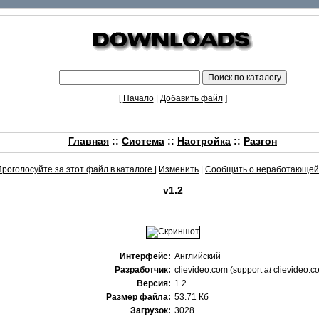
[
Начало
|
Добавить файл
]
Главная
::
Система
::
Настройка
::
Разгон
Проголосуйте за этот файл в каталоге
|
Изменить
|
Сообщить о неработающей
v1.2
Интерфейс:
Английский
Разработчик:
clievideo.com (support
at
clievideo.c
Версия:
1.2
Размер файла:
53.71 Кб
Загрузок:
3028