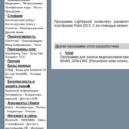
·
·
Медицина
ТВ-программа
·
·
Телефонные коды
Тесты
Праздники
...
·
Словари
·
Англо-русские (общ.)
Программа Lightspeed позволяет управлят
·
Англо-русские (спец.)
платформе Palm OS 5. C ее помощью можно м
·
·
Утилиты
Немецко-русские
Другие языки
...
·
Продуктивность
·
·
Оболочки
Планировщики
·
Ввод информации
Часы
Другие программы этого разработчика
·
Программы для:
Vivid
·
·
Handspring Treo
Sony Clie
Программа для записи видеороликов при
Tungsten T|T2
·
Прочие
80x60, 320x136C (Panavision wide screen
·
Базы данных
·
СУБД
Базы для SmartList To
·
Go (экс thinkDB)
Готовые
базы
·
Безопасность и
защита данн�
·
Хранение информации
·
Антивирусы
Генераторы
·
паролей
Доступ к КПК
·
Документы / Книги
·
·
Книги
Конверторы
Печать
·
·
Редакторы
Чтение
...
·
Интернет и связь
·
·
Bluetooth
SMS/MMS
Связь
·
с телефоном
Доступ к
·
настольному ПК
Интернет