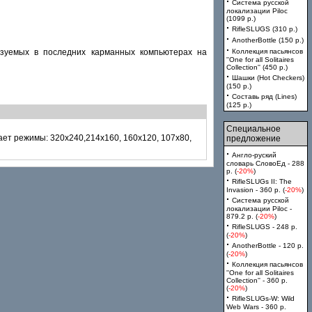
·
Система русской
локализации Piloc
(1099 p.)
·
RifleSLUGS (310 p.)
·
AnotherBottle (150 p.)
·
льзуемых в последних карманных компьютерах на
Коллекция пасьянсов
''One for all Solitaires
Collection'' (450 p.)
·
Шашки (Hot Checkers)
(150 p.)
·
Составь ряд (Lines)
(125 p.)
Специальное
ет режимы: 320x240,214x160, 160x120, 107x80,
предложение
·
Англо-руский
словарь СловоЕд - 288
p. (
-20%
)
·
RifleSLUGs II: The
Invasion - 360 p. (
-20%
)
·
Система русской
локализации Piloc -
879.2 p. (
-20%
)
·
RifleSLUGS - 248 p.
(
-20%
)
·
AnotherBottle - 120 p.
(
-20%
)
·
Коллекция пасьянсов
''One for all Solitaires
Collection'' - 360 p.
(
-20%
)
·
RifleSLUGs-W: Wild
Web Wars - 360 p.