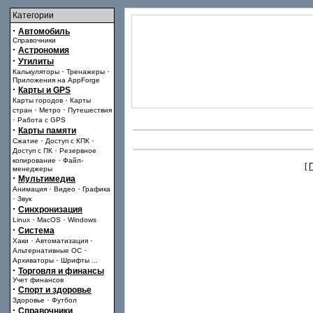
Категории
·
Автомобиль
Справочники
·
Астрономия
·
Утилиты
·
·
Калькуляторы
Тренажеры
Приложения на AppForge
·
Карты и GPS
·
Карты городов
Карты
·
·
стран
Метро
Путешествия
·
Работа с GPS
·
Карты памяти
·
·
Сжатие
Доступ с КПК
·
Доступ с ПК
Резервное
·
копирование
Файл-
[
менеджеры
·
Мультимедиа
·
·
Анимация
Видео
Графика
·
Звук
·
Синхронизация
·
·
Linux
MacOS
Windows
·
Система
·
·
Хаки
Автоматизация
·
Альтернативные ОС
·
Архиваторы
Шрифты
...
·
Торговля и финансы
Учет финансов
·
Спорт и здоровье
·
Здоровье
Футбол
·
Справочники