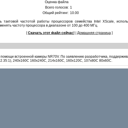
Оценка файла
Всего голосов:
1
Общий рейтинг:
10.00
ь тактовой частотой работы процессоров семейства Intel XScale, испо
енять частоту процессора в диапазоне от 100 до 400 МГц.
[
Скачать этот файл сейчас!
|
Домашняя страница
]
 помощи встроенной камеры NR70V. По заявлению разработчика, поддержива
, 2.35:1), 240x160C 160x240C, 214x160C, 160x120C, 107x80C 80x60C.