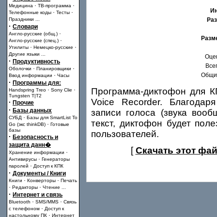
·
·
Медицина
ТВ-программа
И
·
·
Телефонные коды
Тесты
Праздники
...
Раз
·
Словари
·
Англо-русские (общ.)
Разм
·
Англо-русские (спец.)
·
·
Утилиты
Немецко-русские
Другие языки
...
Оце
·
Продуктивность
Всег
·
·
Оболочки
Планировщики
·
Общий
Ввод информации
Часы
·
Программы для:
·
·
Программа-диктофон для КП
Handspring Treo
Sony Clie
Tungsten T|T2
Voice Recorder. Благодар
·
Прочие
·
Базы данных
записи голоса (звука вооб
·
СУБД
Базы для SmartList To
текст, диктофон будет пол
·
Go (экс thinkDB)
Готовые
базы
пользователей.
·
Безопасность и
защита данн�
[
Скачать этот фай
·
Хранение информации
·
Антивирусы
Генераторы
·
паролей
Доступ к КПК
·
Документы / Книги
·
·
Книги
Конверторы
Печать
·
·
Редакторы
Чтение
...
·
Интернет и связь
·
·
Bluetooth
SMS/MMS
Связь
·
с телефоном
Доступ к
·
настольному ПК
Интернет