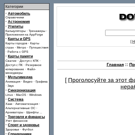
Категории
·
Автомобиль
Справочники
·
Астрономия
·
Утилиты
·
·
Калькуляторы
Тренажеры
Приложения на AppForge
·
Карты и GPS
[
Н
·
Карты городов
Карты
·
·
стран
Метро
Путешествия
·
Работа с GPS
·
Карты памяти
·
·
Сжатие
Доступ с КПК
Главная
::
Пр
·
Доступ с ПК
Резервное
·
копирование
Файл-
менеджеры
·
Мультимедиа
[
Проголосуйте за этот ф
·
·
Анимация
Видео
Графика
·
нера
Звук
·
Синхронизация
·
·
Linux
MacOS
Windows
·
Система
·
·
Хаки
Автоматизация
·
Альтернативные ОС
·
Архиваторы
Шрифты
...
·
Торговля и финансы
Учет финансов
·
Спорт и здоровье
·
Здоровье
Футбол
·
Справочники