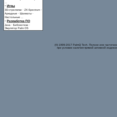
...
·
Игры
·
·
3D-стрелялки
ZX-Spectrum
·
·
Аркадные
Шахматы
Настольные
...
·
Разработка ПО
·
·
Java
Библиотеки
Эмулятор Palm OS
(©) 1999-2017 PalmQ Tech. Полное или частично
при условии наличия прямой активной индекси