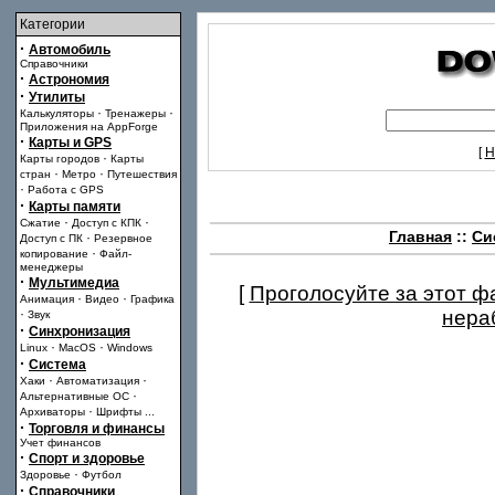
Категории
·
Автомобиль
Справочники
·
Астрономия
·
Утилиты
·
·
Калькуляторы
Тренажеры
Приложения на AppForge
·
Карты и GPS
[
Н
·
Карты городов
Карты
·
·
стран
Метро
Путешествия
·
Работа с GPS
·
Карты памяти
·
·
Сжатие
Доступ с КПК
Главная
::
Си
·
Доступ с ПК
Резервное
·
копирование
Файл-
менеджеры
·
Мультимедиа
[
Проголосуйте за этот ф
·
·
Анимация
Видео
Графика
·
нера
Звук
·
Синхронизация
·
·
Linux
MacOS
Windows
·
Система
·
·
Хаки
Автоматизация
·
Альтернативные ОС
·
Архиваторы
Шрифты
...
·
Торговля и финансы
Учет финансов
·
Спорт и здоровье
·
Здоровье
Футбол
·
Справочники