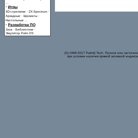
...
·
Игры
·
·
3D-стрелялки
ZX-Spectrum
·
·
Аркадные
Шахматы
Настольные
...
·
Разработка ПО
·
·
Java
Библиотеки
Эмулятор Palm OS
(©) 1999-2017 PalmQ Tech. Полное или частично
при условии наличия прямой активной индекси