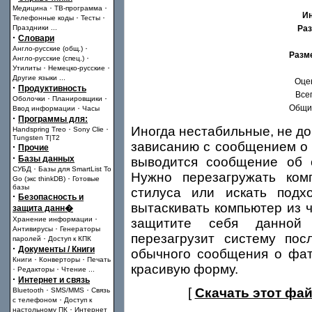
·
·
Медицина
ТВ-программа
И
·
·
Телефонные коды
Тесты
Праздники
...
Раз
·
Словари
·
Англо-русские (общ.)
Разм
·
Англо-русские (спец.)
·
·
Утилиты
Немецко-русские
Другие языки
...
Оце
·
Продуктивность
Всег
·
·
Оболочки
Планировщики
·
Общий
Ввод информации
Часы
·
Программы для:
·
·
Иногда нестабильные, не д
Handspring Treo
Sony Clie
Tungsten T|T2
зависанию с сообщением о 
·
Прочие
·
Базы данных
выводится сообщение об 
·
СУБД
Базы для SmartList To
Нужно перезагружать ко
·
Go (экс thinkDB)
Готовые
базы
стилуса или искать подх
·
Безопасность и
вытаскивать компьютер из 
защита данн�
·
Хранение информации
защитите себя данной 
·
Антивирусы
Генераторы
перезагрузит систему пос
·
паролей
Доступ к КПК
·
Документы / Книги
обычного сообщения о фат
·
·
Книги
Конверторы
Печать
красивую форму.
·
·
Редакторы
Чтение
...
·
Интернет и связь
·
·
[
Скачать этот фай
Bluetooth
SMS/MMS
Связь
·
с телефоном
Доступ к
·
настольному ПК
Интернет