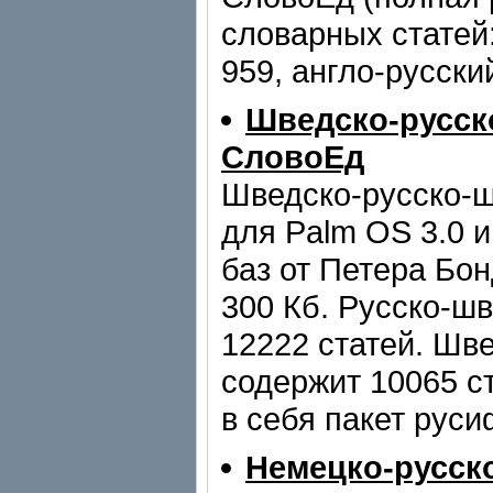
словарных статей:
959, англо-русский
Шведско-русск
СловоЕд
Шведско-русско-
для Palm OS 3.0 
баз от Петера Бо
300 Кб. Русско-ш
12222 статей. Шв
содержит 10065 с
в себя пакет руси
Немецко-русск