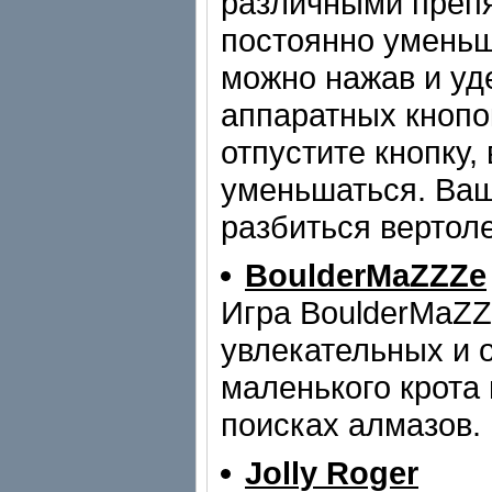
различными препя
постоянно уменьш
можно нажав и уд
аппаратных кнопо
отпустите кнопку,
уменьшаться. Ваш
разбиться вертоле
BoulderMaZZZe
Игра BoulderMaZZ
увлекательных и 
маленького крота
поисках алмазов.
Jolly Roger