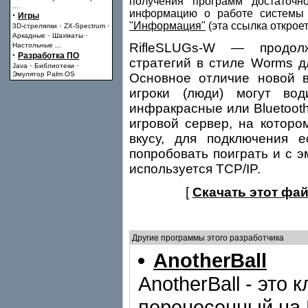
получения программ достаточн
...
информацию о работе системы 
·
Игры
"Информация"
(эта ссылка открое
·
·
3D-стрелялки
ZX-Spectrum
·
·
Аркадные
Шахматы
RifleSLUGs-W — продол
Настольные
...
·
Разработка ПО
стратегий в стиле Worms д
·
·
Java
Библиотеки
Эмулятор Palm OS
Основное отличие новой в
игроки (люди) могут во
инфракрасные или Bluetooth
игровой сервер, на которо
вкусу, для подключения 
попробовать поиграть и с э
используется TCP/IP.
[
Скачать этот фай
Другие программы этого разработчика
AnotherBall
AnotherBall - это 
перенесенный на 