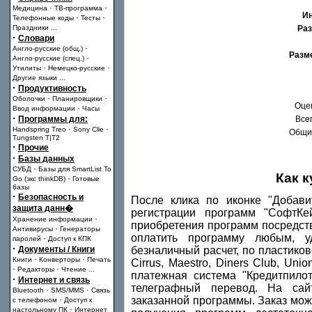
·
·
Медицина
ТВ-программа
И
·
·
Телефонные коды
Тесты
Праздники
...
Раз
·
Словари
·
Англо-русские (общ.)
Разм
·
Англо-русские (спец.)
·
·
Утилиты
Немецко-русские
Другие языки
...
·
Продуктивность
·
·
Оболочки
Планировщики
Оце
·
Ввод информации
Часы
·
Программы для:
Всег
·
·
Handspring Treo
Sony Clie
Общий
Tungsten T|T2
·
Прочие
·
Базы данных
·
СУБД
Базы для SmartList To
Как 
·
Go (экс thinkDB)
Готовые
базы
·
Безопасность и
После клика по иконке "Добави
защита данн�
регистрации программ "СофтКе
·
Хранение информации
приобретения программ посредст
·
Антивирусы
Генераторы
оплатить программу любым, у
·
паролей
Доступ к КПК
·
Документы / Книги
безналичный расчет, по пластиково
·
·
Книги
Конверторы
Печать
Cirrus, Maestro, Diners Club, Uni
·
·
Редакторы
Чтение
...
платежная система "Кредитпило
·
Интернет и связь
телеграфный перевод. На сай
·
·
Bluetooth
SMS/MMS
Связь
·
заказанной программы. Заказ мож
с телефоном
Доступ к
·
настольному ПК
Интернет