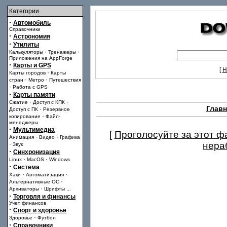
Категории
·
Автомобиль
Справочники
·
Астрономия
·
Утилиты
·
·
Калькуляторы
Тренажеры
Приложения на AppForge
·
Карты и GPS
[
Н
·
Карты городов
Карты
·
·
стран
Метро
Путешествия
·
Работа с GPS
·
Карты памяти
·
·
Сжатие
Доступ с КПК
Главн
·
Доступ с ПК
Резервное
·
копирование
Файл-
менеджеры
·
Мультимедиа
[
Проголосуйте за этот ф
·
·
Анимация
Видео
Графика
·
нера
Звук
·
Синхронизация
·
·
Linux
MacOS
Windows
·
Система
·
·
Хаки
Автоматизация
·
Альтернативные ОС
·
Архиваторы
Шрифты
...
·
Торговля и финансы
Учет финансов
·
Спорт и здоровье
·
Здоровье
Футбол
·
Справочники