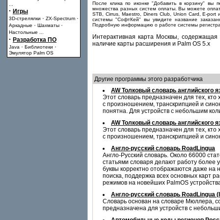
После клика по иконке "Добавить в корзину" вы 
...
множества разных систем оплаты. Вы можете оплати
·
Игры
STB, Cirrus, Maestro, Diners Club, Union Card, E-
·
·
3D-стрелялки
ZX-Spectrum
системы "СофтКей" вы увидите название заказан
·
·
Подробную информацию о работе системы регистра
Аркадные
Шахматы
Настольные
...
Интерактивная карта Москвы, содержащая 
·
Разработка ПО
наличие карты расширения и Palm OS 5.x
·
·
Java
Библиотеки
Эмулятор Palm OS
Другие программы этого разработчика
AW Толковый словарь английского я
Этот словарь предназначен для тех, кто
с произношением, транскрипцией и сино
понятна. Для устройств с небольшим ко
AW Толковый словарь английского яз
Этот словарь предназначен для тех, кто
с произношением, транскрипцией и сино
Англо-русский словарь RoadLingua
Англо-Русский словарь. Около 66000 ста
статьями словаря делают работу более у
буквы корректно отображаются даже на 
поиска, поддержка всех основных карт р
режимов на новейших PalmOS устройствах
Англо-русский словарь RoadLingua (li
Словарь основан на словаре Мюллера, со
предназначена для устройств с небольш