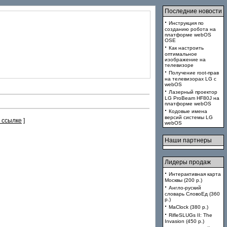
Последние новости
·
Инструкция по
созданию робота на
платформе webOS
OSE
·
Как настроить
оптимальное
изображение на
телевизоре
·
Получение root-прав
на телевизорах LG с
webOS
·
Лазерный проектор
LG ProBeam HF80J на
платформе webOS
·
Кодовые имена
версий системы LG
 ссылке
]
webOS
Наши партнеры
Лидеры продаж
·
Интерактивная карта
Москвы (200 p.)
·
Англо-руский
словарь СловоЕд (360
p.)
·
MaClock (380 p.)
·
RifleSLUGs II: The
Invasion (450 p.)