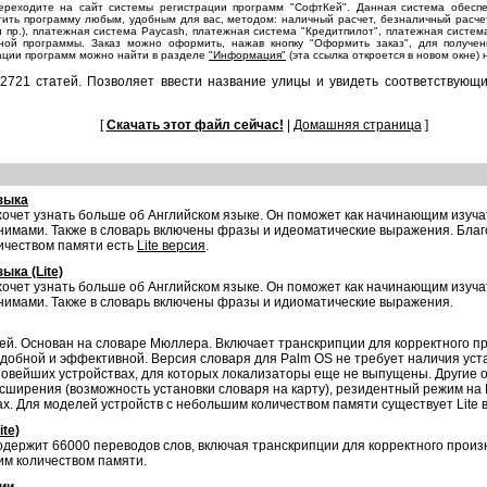
переходите на сайт системы регистрации программ "СофтКей". Данная система обесп
ть программу любым, удобным для вас, методом: наличный расчет, безналичный расчет, по
port и пр.), платежная система Paycash, платежная система "Кредитпилот", платежная сис
ной программы. Заказ можно оформить, нажав кнопку "Оформить заказ", для получен
ции программ можно найти в разделе
"Информация"
(эта ссылка откроется в новом окне)
2721 статей. Позволяет ввести название улицы и увидеть соответствующ
[
Скачать этот файл сейчас!
|
Домашняя страница
]
зыка
 хочет узнать больше об Английском языке. Он поможет как начинающим изуча
нимами. Также в словарь включены фразы и идеоматические выражения. Благ
личеством памяти есть
Lite версия
.
ыка (Lite)
 хочет узнать больше об Английском языке. Он поможет как начинающим изуча
нимами. Также в словарь включены фразы и идиоматические выражения.
тей. Основан на словаре Мюллера. Включает транскрипции для корректного п
добной и эффективной. Версия словаря для Palm OS не требует наличия уст
новейших устройствах, для которых локализаторы еще не выпущены. Другие 
асширения (возможность установки словаря на карту), резидентный режим на
. Для моделей устройств с небольшим количеством памяти существует Lite 
te)
держит 66000 переводов слов, включая транскрипции для корректного произ
им количеством памяти.