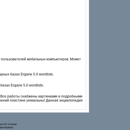
.
.
я пользователей мобильных компьютеров. Может
ых базах Ergane 5.0 wordlists.
зах Ergane 5.0 wordlists.
х. Все работы снабжены картинками и подробными
ажений поистине уникальны! Данная энциклопедия
ется только
материал.