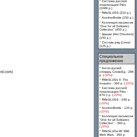
·
Система русской
локализации Piloc
(1099 p.)
·
RifleSLUGS (310 p.)
·
AnotherBottle (150 p.)
·
Коллекция пасьянсов
''One for all Solitaires
Collection'' (450 p.)
·
Шашки (Hot Checkers)
(150 p.)
·
Составь ряд (Lines)
(125 p.)
Специальное
предложение
·
Англо-руский
rd.com)
словарь СловоЕд - 288
p. (
-20%
)
·
RifleSLUGs II: The
Invasion - 360 p. (
-20%
)
·
Система русской
локализации Piloc -
879.2 p. (
-20%
)
·
RifleSLUGS - 248 p.
(
-20%
)
·
AnotherBottle - 120 p.
(
-20%
)
·
Коллекция пасьянсов
''One for all Solitaires
Collection'' - 360 p.
(
-20%
)
·
RifleSLUGs-W: Wild
Web Wars - 360 p.