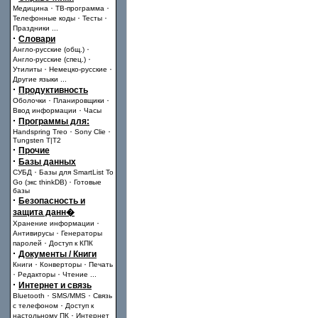
·
·
Медицина
ТВ-программа
·
·
Телефонные коды
Тесты
Праздники
...
·
Словари
·
Англо-русские (общ.)
·
Англо-русские (спец.)
·
·
Утилиты
Немецко-русские
Другие языки
...
·
Продуктивность
·
·
Оболочки
Планировщики
·
Ввод информации
Часы
·
Программы для:
·
·
Handspring Treo
Sony Clie
Tungsten T|T2
·
Прочие
·
Базы данных
·
СУБД
Базы для SmartList To
·
Go (экс thinkDB)
Готовые
базы
·
Безопасность и
защита данн�
·
Хранение информации
·
Антивирусы
Генераторы
·
паролей
Доступ к КПК
·
Документы / Книги
·
·
Книги
Конверторы
Печать
·
·
Редакторы
Чтение
...
·
Интернет и связь
·
·
Bluetooth
SMS/MMS
Связь
·
с телефоном
Доступ к
·
настольному ПК
Интернет