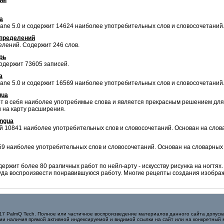
ии
a
ane 5.0 и содержит 14624 наиболее употребительных слов и словосочетаний
определений
лений. Содержит 246 слов.
рь
одержит 73605 записей.
a
ane 5.0 и содержит 16569 наиболее употребительных слов и словосочетаний
gua
ет в себя наиболее употребимые слова и является прекрасным решением дл
и на карту расширения.
ingua
 10841 наиболее употребительных слов и словосочетаний. Основан на словарн
9 наиболее употребительных слов и словосочетаний. Основан на словарных ба
ржит более 80 различных работ по нейл-арту - искусству рисунка на ногтя
труда воспроизвести понравившуюся работу. Многие рецепты создания изобр
017 PalmQ Tech. Полное или частичное воспроизведение материалов данного сайта допуска
ии наличия прямой активной индексируемой и видимой ссылки на сайт или на конкретный 