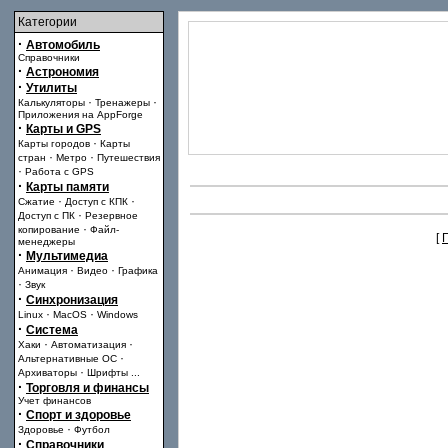
Категории
·
Автомобиль
Справочники
·
Астрономия
·
Утилиты
·
·
Калькуляторы
Тренажеры
Приложения на AppForge
·
Карты и GPS
·
Карты городов
Карты
·
·
стран
Метро
Путешествия
·
Работа с GPS
·
Карты памяти
·
·
Сжатие
Доступ с КПК
·
Доступ с ПК
Резервное
·
копирование
Файл-
[
менеджеры
·
Мультимедиа
·
·
Анимация
Видео
Графика
·
Звук
·
Синхронизация
·
·
Linux
MacOS
Windows
·
Система
·
·
Хаки
Автоматизация
·
Альтернативные ОС
·
Архиваторы
Шрифты
...
·
Торговля и финансы
Учет финансов
·
Спорт и здоровье
·
Здоровье
Футбол
·
Справочники