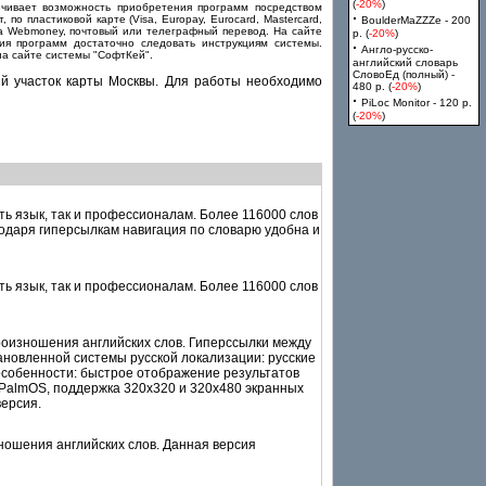
(
-20%
)
ечивает возможность приобретения программ посредством
·
 пластиковой карте (Visa, Europay, Eurocard, Mastercard,
BoulderMaZZZe - 200
тема Webmoney, почтовый или телеграфный перевод. На сайте
p. (
-20%
)
ия программ достаточно следовать инструкциям системы.
·
Англо-русско-
 на сайте системы "СофтКей".
английский словарь
СловоЕд (полный) -
ий участок карты Москвы. Для работы необходимо
480 p. (
-20%
)
·
PiLoc Monitor - 120 p.
(
-20%
)
ть язык, так и профессионалам. Более 116000 слов
одаря гиперсылкам навигация по словарю удобна и
ть язык, так и профессионалам. Более 116000 слов
роизношения английских слов. Гиперссылки между
ановленной системы русской локализации: русские
особенности: быстрое отображение результатов
 PalmOS, поддержка 320x320 и 320x480 экранных
версия.
ношения английских слов. Данная версия