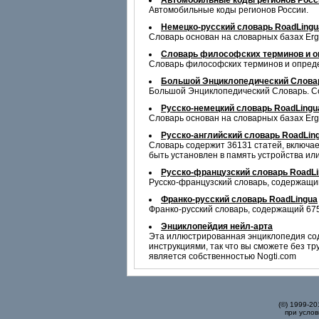
Автомобильные коды регионов Росс
Автомобильные коды регионов России.
Немецко-русский словарь RoadLingu
Словарь основан на словарных базах Erg
Словарь философских терминов и 
Словарь философских терминов и опреде
Большой Энциклопедический Cлова
Большой Энциклопедический Словарь. С
Русско-немецкий словарь RoadLingu
Словарь основан на словарных базах Erg
Русско-английский словарь RoadLin
Словарь содержит 36131 статей, включа
быть установлен в память устройства ил
Русско-французский словарь RoadL
Русско-французский словарь, содержащий
Франко-русский словарь RoadLingua
Франко-русский словарь, содержащий 675
Энциклопейдия нейл-арта
Эта иллюстрированная энциклопедия соде
инструкциями, так что вы сможете без 
является собственностью Nogti.com
(©) 1999-2
при услов