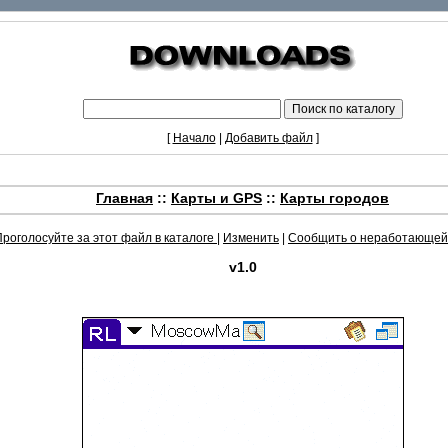
[
Начало
|
Добавить файл
]
Главная
::
Карты и GPS
::
Карты городов
Проголосуйте за этот файл в каталоге
|
Изменить
|
Сообщить о неработающей
v1.0