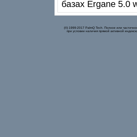
базах Ergane 5.0 w
(©) 1999-2017 PalmQ Tech. Полное или частично
при условии наличия прямой активной индекси