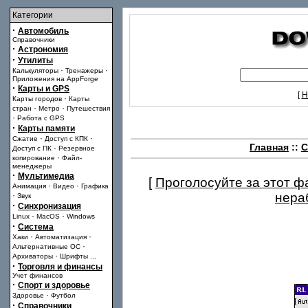
Категории
·
Автомобиль
Справочники
·
Астрономия
·
Утилиты
·
·
Калькуляторы
Тренажеры
Приложения на AppForge
·
Карты и GPS
[
Н
·
Карты городов
Карты
·
·
стран
Метро
Путешествия
·
Работа с GPS
·
Карты памяти
·
·
Сжатие
Доступ с КПК
Главная
::
С
·
Доступ с ПК
Резервное
·
копирование
Файл-
менеджеры
·
Мультимедиа
[
Проголосуйте за этот ф
·
·
Анимация
Видео
Графика
·
нера
Звук
·
Синхронизация
·
·
Linux
MacOS
Windows
·
Система
·
·
Хаки
Автоматизация
·
Альтернативные ОС
·
Архиваторы
Шрифты
...
·
Торговля и финансы
Учет финансов
·
Спорт и здоровье
·
Здоровье
Футбол
·
Справочники