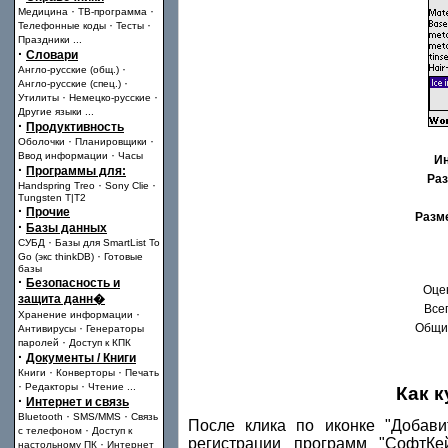
·
·
Медицина
ТВ-программа
·
·
Телефонные коды
Тесты
Праздники
...
·
Словари
·
Англо-русские (общ.)
·
Англо-русские (спец.)
·
·
Утилиты
Немецко-русские
Другие языки
...
·
Продуктивность
·
·
Оболочки
Планировщики
·
Ввод информации
Часы
И
·
Программы для:
Раз
·
·
Handspring Treo
Sony Clie
Tungsten T|T2
·
Прочие
Разм
·
Базы данных
·
СУБД
Базы для SmartList To
·
Go (экс thinkDB)
Готовые
базы
·
Безопасность и
Оце
защита данн�
Всег
·
Хранение информации
·
Общий
Антивирусы
Генераторы
·
паролей
Доступ к КПК
·
Документы / Книги
·
·
Книги
Конверторы
Печать
·
·
Редакторы
Чтение
...
Как 
·
Интернет и связь
·
·
Bluetooth
SMS/MMS
Связь
После клика по иконке "Добави
·
с телефоном
Доступ к
регистрации программ "СофтКе
·
настольному ПК
Интернет