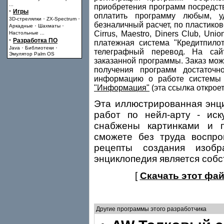
...
приобретения программ посредст
·
Игры
оплатить программу любым, у
·
·
3D-стрелялки
ZX-Spectrum
безналичный расчет, по пластиково
·
·
Аркадные
Шахматы
Cirrus, Maestro, Diners Club, Uni
Настольные
...
·
Разработка ПО
платежная система "Кредитпило
·
·
Java
Библиотеки
телеграфный перевод. На сай
Эмулятор Palm OS
заказанной программы. Заказ мож
получения программ достаточн
информацию о работе системы 
"Информация"
(эта ссылка открое
Эта иллюстрированная энц
работ по нейл-арту - иск
снабжены картинками и п
сможете без труда воспро
рецепты создания изобр
энциклопедия является собс
[
Скачать этот фай
Другие программы этого разработчика