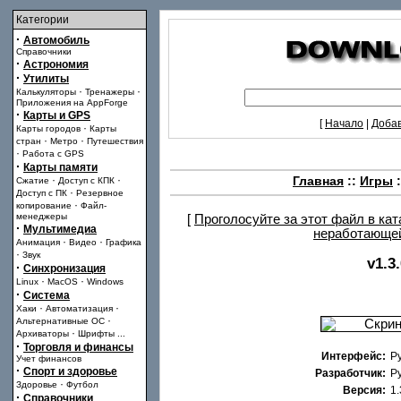
Категории
·
Автомобиль
Справочники
·
Астрономия
·
Утилиты
·
·
Калькуляторы
Тренажеры
Приложения на AppForge
·
Карты и GPS
[
Начало
|
Доба
·
Карты городов
Карты
·
·
стран
Метро
Путешествия
·
Работа с GPS
·
Карты памяти
·
·
Главная
::
Игры
:
Сжатие
Доступ с КПК
·
Доступ с ПК
Резервное
·
копирование
Файл-
менеджеры
[
Проголосуйте за этот файл в ка
·
Мультимедиа
неработающе
·
·
Анимация
Видео
Графика
·
Звук
v1.3
·
Синхронизация
·
·
Linux
MacOS
Windows
·
Система
·
·
Хаки
Автоматизация
·
Альтернативные ОС
·
Архиваторы
Шрифты
...
·
Торговля и финансы
Интерфейс:
Р
Учет финансов
·
Спорт и здоровье
Разработчик:
Ру
·
Здоровье
Футбол
Версия:
1.
·
Справочники