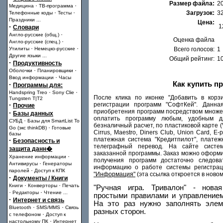
Размер файла:
20
·
·
Медицина
ТВ-программа
·
·
Загрузок:
3
Телефонные коды
Тесты
Праздники
...
Цена:
·
1
Словари
·
Англо-русские (общ.)
Оценка файла
·
Англо-русские (спец.)
·
·
Утилиты
Немецко-русские
Всего голосов:
1
Другие языки
...
Общий рейтинг:
10
·
Продуктивность
·
·
Оболочки
Планировщики
·
Ввод информации
Часы
Как купить п
·
Программы для:
·
·
Handspring Treo
Sony Clie
После клика по иконке "Добавить в корз
Tungsten T|T2
·
регистрации программ "СофтКей". Данна
Прочие
приобретения программ посредством множе
·
Базы данных
оплатить программу любым, удобным дл
·
СУБД
Базы для SmartList To
безналичный расчет, по пластиковой карте (Vi
·
Go (экс thinkDB)
Готовые
Cirrus, Maestro, Diners Club, Union Card, E-
базы
платежная система "Кредитпилот", плате
·
Безопасность и
телеграфный перевод. На сайте систе
защита данн�
заказанной программы. Заказ можно оформит
·
Хранение информации
получения программ достаточно следова
·
Антивирусы
Генераторы
информацию о работе системы регистрац
·
паролей
Доступ к КПК
"Информация"
(эта ссылка откроется в новом
·
Документы / Книги
·
·
Книги
Конверторы
Печать
"Ручная игра. Тривалон" - нова
·
·
Редакторы
Чтение
...
простыми правилами и управлением
·
Интернет и связь
На это раз нужно заполнять элем
·
·
Bluetooth
SMS/MMS
Связь
разных сторон.
·
с телефоном
Доступ к
·
настольному ПК
Интернет