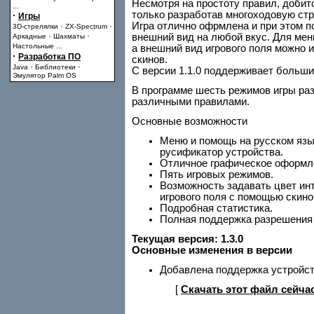
Несмотря на простоту правил, добит
...
только разработав многоходовую стр
·
Игры
Игра отлично офрмлена и при этом п
·
·
3D-стрелялки
ZX-Spectrum
·
·
внешний вид на любой вкус. Для мен
Аркадные
Шахматы
Настольные
...
а внешний вид игрового поля можно 
·
Разработка ПО
скинов.
·
·
Java
Библиотеки
С версии 1.1.0 поддерживает больши
Эмулятор Palm OS
В программе шесть режимов игры раз
различными правилами.
Основные возможности
Меню и помощь на русском язык
русификатор устройства.
Отличное графическое оформл
Пять игровых режимов.
Возможность задавать цвет ин
игрового поля с помощью скино
Подробная статистика.
Полная поддержка разрешения
Текущая версия: 1.3.0
Основные изменения в версии
Добавлена поддержка устройств
[
Скачать этот файл сейча