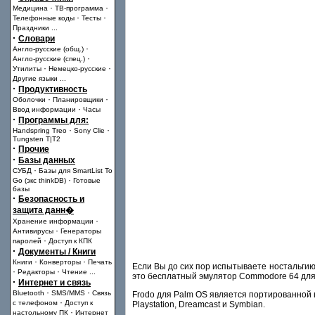
·
·
Медицина
ТВ-программа
·
·
Телефонные коды
Тесты
Праздники
...
·
Словари
·
Англо-русские (общ.)
·
Англо-русские (спец.)
·
·
Утилиты
Немецко-русские
Другие языки
...
·
Продуктивность
·
·
Оболочки
Планировщики
·
Ввод информации
Часы
·
Программы для:
·
·
Handspring Treo
Sony Clie
Tungsten T|T2
·
Прочие
·
Базы данных
·
СУБД
Базы для SmartList To
·
Go (экс thinkDB)
Готовые
базы
·
Безопасность и
защита данн�
·
Хранение информации
·
Антивирусы
Генераторы
·
паролей
Доступ к КПК
·
Документы / Книги
·
·
Книги
Конверторы
Печать
Если Вы до сих пор испытываете ностальгию
·
·
Редакторы
Чтение
...
это бесплатный эмулятор Commodore 64 для
·
Интернет и связь
·
·
Bluetooth
SMS/MMS
Связь
Frodo для Palm OS является портированной в
·
с телефоном
Доступ к
Playstation, Dreamcast и Symbian.
·
настольному ПК
Интернет