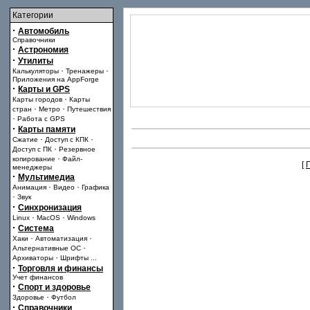
Категории
·
Автомобиль
Справочники
·
Астрономия
·
Утилиты
·
·
Калькуляторы
Тренажеры
Приложения на AppForge
·
Карты и GPS
·
Карты городов
Карты
·
·
стран
Метро
Путешествия
·
Работа с GPS
·
Карты памяти
·
·
Сжатие
Доступ с КПК
·
Доступ с ПК
Резервное
·
копирование
Файл-
[
менеджеры
·
Мультимедиа
·
·
Анимация
Видео
Графика
·
Звук
·
Синхронизация
·
·
Linux
MacOS
Windows
·
Система
·
·
Хаки
Автоматизация
·
Альтернативные ОС
·
Архиваторы
Шрифты
...
·
Торговля и финансы
Учет финансов
·
Спорт и здоровье
·
Здоровье
Футбол
·
Справочники