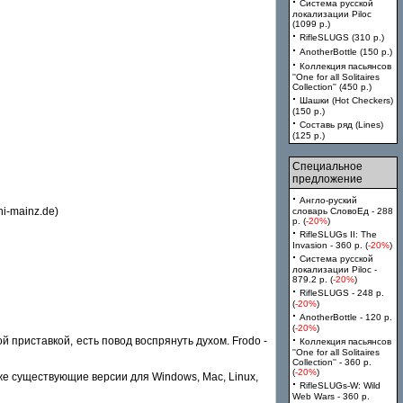
·
Система русской
локализации Piloc
(1099 p.)
·
RifleSLUGS (310 p.)
·
AnotherBottle (150 p.)
·
Коллекция пасьянсов
''One for all Solitaires
Collection'' (450 p.)
·
Шашки (Hot Checkers)
(150 p.)
·
Составь ряд (Lines)
(125 p.)
Специальное
предложение
·
Англо-руский
i-mainz.de)
словарь СловоЕд - 288
p. (
-20%
)
·
RifleSLUGs II: The
Invasion - 360 p. (
-20%
)
·
Система русской
локализации Piloc -
879.2 p. (
-20%
)
·
RifleSLUGS - 248 p.
(
-20%
)
·
AnotherBottle - 120 p.
(
-20%
)
·
приставкой, есть повод воспрянуть духом. Frodo -
Коллекция пасьянсов
''One for all Solitaires
Collection'' - 360 p.
(
-20%
)
же существующие версии для Windows, Mac, Linux,
·
RifleSLUGs-W: Wild
Web Wars - 360 p.