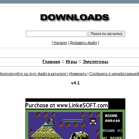
[
Начало
|
Добавить файл
]
Главная
::
Игры
::
Эмуляторы
Проголосуйте за этот файл в каталоге
|
Изменить
|
Сообщить о неработающей
v4.1