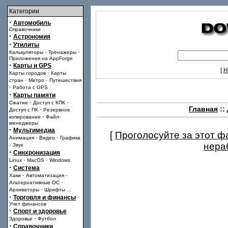
Категории
·
Автомобиль
Справочники
·
Астрономия
·
Утилиты
·
·
Калькуляторы
Тренажеры
Приложения на AppForge
·
Карты и GPS
[
Н
·
Карты городов
Карты
·
·
стран
Метро
Путешествия
·
Работа с GPS
·
Карты памяти
·
·
Сжатие
Доступ с КПК
Главная
::
·
Доступ с ПК
Резервное
·
копирование
Файл-
менеджеры
·
Мультимедиа
[
Проголосуйте за этот ф
·
·
Анимация
Видео
Графика
·
нера
Звук
·
Синхронизация
·
·
Linux
MacOS
Windows
·
Система
·
·
Хаки
Автоматизация
·
Альтернативные ОС
·
Архиваторы
Шрифты
...
·
Торговля и финансы
Учет финансов
·
Спорт и здоровье
·
Здоровье
Футбол
·
Справочники