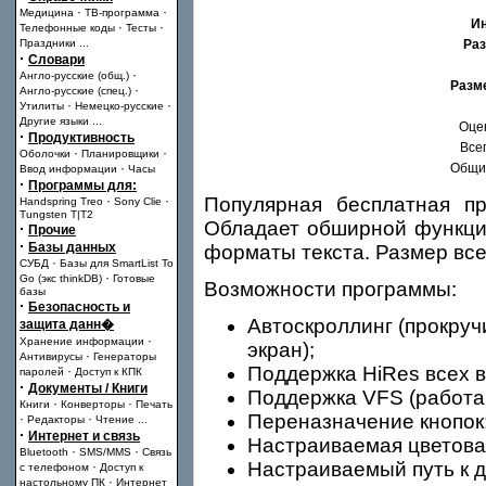
·
·
Медицина
ТВ-программа
И
·
·
Телефонные коды
Тесты
Праздники
...
Раз
·
Словари
·
Англо-русские (общ.)
Разм
·
Англо-русские (спец.)
·
·
Утилиты
Немецко-русские
Другие языки
...
Оце
·
Продуктивность
Всег
·
·
Оболочки
Планировщики
·
Общий
Ввод информации
Часы
·
Программы для:
·
·
Популярная бесплатная пр
Handspring Treo
Sony Clie
Tungsten T|T2
Обладает обширной функци
·
Прочие
·
Базы данных
форматы текста. Размер все
·
СУБД
Базы для SmartList To
·
Go (экс thinkDB)
Готовые
Возможности программы:
базы
·
Безопасность и
Автоскроллинг (прокруч
защита данн�
·
Хранение информации
экран);
·
Антивирусы
Генераторы
Поддержка HiRes всех в
·
паролей
Доступ к КПК
·
Документы / Книги
Поддержка VFS (работа 
·
·
Книги
Конверторы
Печать
Переназначение кнопок
·
·
Редакторы
Чтение
...
·
Интернет и связь
Настраиваемая цветова
·
·
Bluetooth
SMS/MMS
Связь
Настраиваемый путь к 
·
с телефоном
Доступ к
·
настольному ПК
Интернет