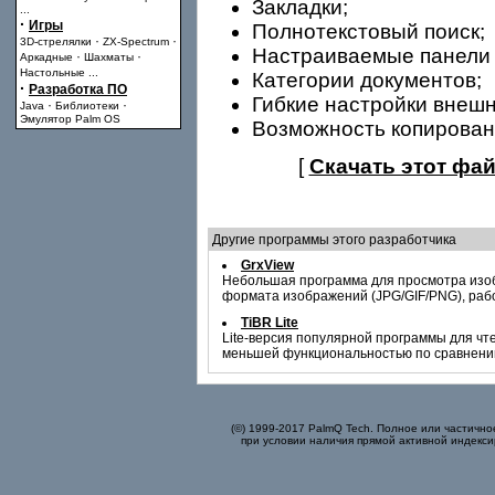
Закладки;
...
·
Игры
Полнотекстовый поиск;
·
·
3D-стрелялки
ZX-Spectrum
Настраиваемые панели 
·
·
Аркадные
Шахматы
Настольные
...
Категории документов;
·
Разработка ПО
Гибкие настройки внешн
·
·
Java
Библиотеки
Эмулятор Palm OS
Возможность копировани
[
Скачать этот фай
Другие программы этого разработчика
GrxView
Небольшая программа для просмотра изо
формата изображений (JPG/GIF/PNG), рабо
TiBR Lite
Lite-версия популярной программы для чт
меньшей функциональностью по сравнению 
(©) 1999-2017 PalmQ Tech. Полное или частично
при условии наличия прямой активной индекси