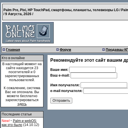
Palm Pre, Pixi, HP TouchPad, смартфоны, планшеты, телевизоры LG / Pal
/
9 Августа, 2026
/
Главная
Форум
Продавцы К
Кто в онлайне
Рекомендуйте этот сайт вашим д
В настоящий момент на
сайте находится 23
Ваше имя:
посетителей и 0
Ваш e-mail:
зарегистрированных
пользователей.
Имя получателя:
К сожалению, система
e-mail получателя:
Вас не опознала. Вы
можете бесплатно
зарегистрироваться
здесь
Последние статьи
·
New!
Palm и webOS:
как это было
(14.10.12)