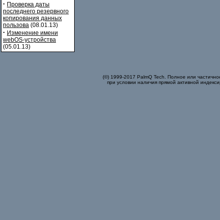
·
Проверка даты
последнего резервного
копирования данных
пользова
(08.01.13)
·
Изменение имени
webOS-устройства
(05.01.13)
(©) 1999-2017 PalmQ Tech. Полное или частично
при условии наличия прямой активной индекси