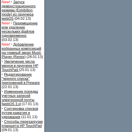
·
New!
Запуск
демонстрационного
режима (Exhibition
mode) из лаунчера
webOS
(04.02.13)
·
New!
Перемещение
или удаление
нескольких файлов
одновременно
(03.02.13)
·
New!
Добавление
избранных композиций
на главный экран Music
Player (Remix)
(28.01.13)
·
Увеличение числа
иконок в лаунчере HP
TouchPad
(25.01.13)
·
Редактирование
"черного списка"
приложений в Preware
(22.01.13)
·
Изменение порядка
учетных записей
электронной почты
[webOS 3.x]
(17.01.13)
·
Сортировка списков
путем нажатия и
удержания
(11.01.13)
·
Способы перезагрузки
планшета HP TouchPad
(09.01.13)