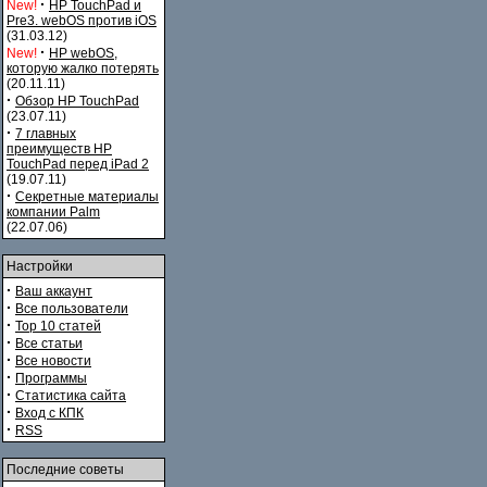
·
New!
HP TouchPad и
Pre3. webOS против iOS
(31.03.12)
·
New!
HP webOS,
которую жалко потерять
(20.11.11)
·
Обзор HP TouchPad
(23.07.11)
·
7 главных
преимуществ HP
TouchPad перед iPad 2
(19.07.11)
·
Секретные материалы
компании Palm
(22.07.06)
Настройки
·
Ваш аккаунт
·
Все пользователи
·
Top 10 статей
·
Все статьи
·
Все новости
·
Программы
·
Статистика сайта
·
Вход с КПК
·
RSS
Последние советы