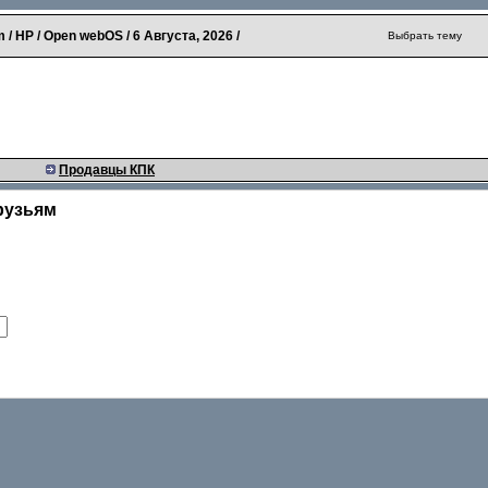
 / HP / Open webOS /
6 Августа, 2026
/
Выбрать тему
Продавцы КПК
рузьям