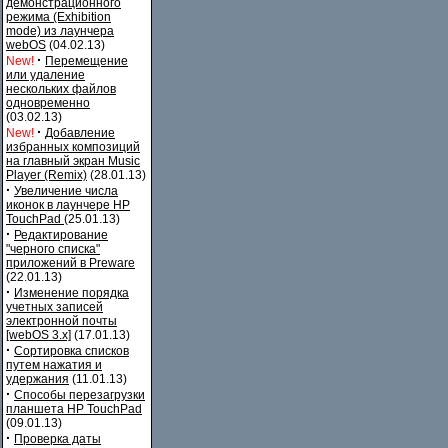
демонстрационного
режима (Exhibition
mode) из лаунчера
webOS
(04.02.13)
·
New!
Перемещение
или удаление
нескольких файлов
одновременно
(03.02.13)
·
New!
Добавление
избранных композиций
на главный экран Music
Player (Remix)
(28.01.13)
·
Увеличение числа
иконок в лаунчере HP
TouchPad
(25.01.13)
·
Редактирование
"черного списка"
приложений в Preware
(22.01.13)
·
Изменение порядка
учетных записей
электронной почты
[webOS 3.x]
(17.01.13)
·
Сортировка списков
путем нажатия и
удержания
(11.01.13)
·
Способы перезагрузки
планшета HP TouchPad
(09.01.13)
·
Проверка даты