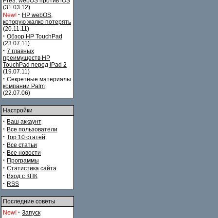
Pre3. webOS против iOS
(31.03.12)
·
New!
HP webOS,
которую жалко потерять
(20.11.11)
·
Обзор HP TouchPad
(23.07.11)
·
7 главных
преимуществ HP
TouchPad перед iPad 2
(19.07.11)
·
Секретные материалы
компании Palm
(22.07.06)
Настройки
·
Ваш аккаунт
·
Все пользователи
·
Top 10 статей
·
Все статьи
·
Все новости
·
Программы
·
Статистика сайта
·
Вход с КПК
·
RSS
Последние советы
·
New!
Запуск