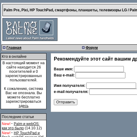
Palm Pre, Pixi, HP TouchPad, смартфоны, планшеты, телевизоры LG / Palm
Главная
Форум
Кто в онлайне
Рекомендуйте этот сайт вашим д
В настоящий момент на
сайте находится 26
Ваше имя:
посетителей и 0
Ваш e-mail:
зарегистрированных
пользователей.
Имя получателя:
К сожалению, система
e-mail получателя:
Вас не опознала. Вы
можете бесплатно
зарегистрироваться
здесь
Последние статьи
·
New!
Palm и webOS:
как это было
(14.10.12)
·
New!
HP TouchPad и