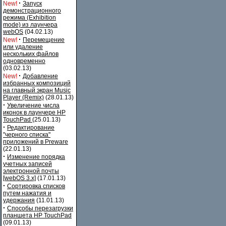
·
New!
Запуск
демонстрационного
режима (Exhibition
mode) из лаунчера
webOS
(04.02.13)
·
New!
Перемещение
или удаление
нескольких файлов
одновременно
(03.02.13)
·
New!
Добавление
избранных композиций
на главный экран Music
Player (Remix)
(28.01.13)
·
Увеличение числа
иконок в лаунчере HP
TouchPad
(25.01.13)
·
Редактирование
"черного списка"
приложений в Preware
(22.01.13)
·
Изменение порядка
учетных записей
электронной почты
[webOS 3.x]
(17.01.13)
·
Сортировка списков
путем нажатия и
удержания
(11.01.13)
·
Способы перезагрузки
планшета HP TouchPad
(09.01.13)