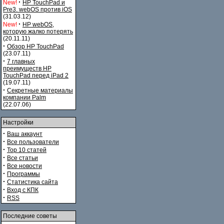
·
New!
HP TouchPad и
Pre3. webOS против iOS
(31.03.12)
·
New!
HP webOS,
которую жалко потерять
(20.11.11)
·
Обзор HP TouchPad
(23.07.11)
·
7 главных
преимуществ HP
TouchPad перед iPad 2
(19.07.11)
·
Секретные материалы
компании Palm
(22.07.06)
Настройки
·
Ваш аккаунт
·
Все пользователи
·
Top 10 статей
·
Все статьи
·
Все новости
·
Программы
·
Статистика сайта
·
Вход с КПК
·
RSS
Последние советы