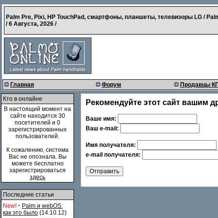
Palm Pre, Pixi, HP TouchPad, смартфоны, планшеты, телевизоры LG / Pal
/
6 Августа, 2026
/
Главная
Форум
Продавцы К
Кто в онлайне
Рекомендуйте этот сайт вашим д
В настоящий момент на
сайте находится 30
Ваше имя:
посетителей и 0
Ваш e-mail:
зарегистрированных
пользователей.
Имя получателя:
К сожалению, система
e-mail получателя:
Вас не опознала. Вы
можете бесплатно
зарегистрироваться
здесь
Последние статьи
·
New!
Palm и webOS:
как это было
(14.10.12)