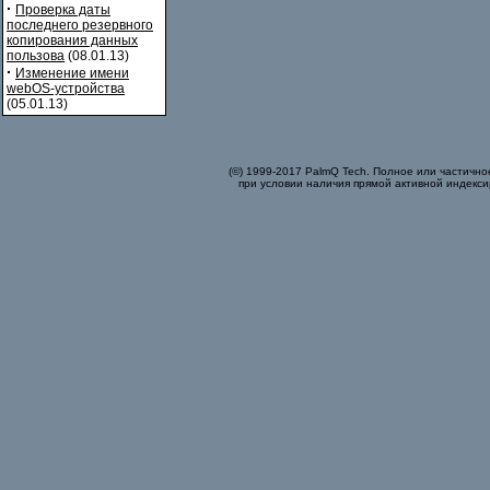
·
Проверка даты
последнего резервного
копирования данных
пользова
(08.01.13)
·
Изменение имени
webOS-устройства
(05.01.13)
(©) 1999-2017 PalmQ Tech. Полное или частично
при условии наличия прямой активной индекси