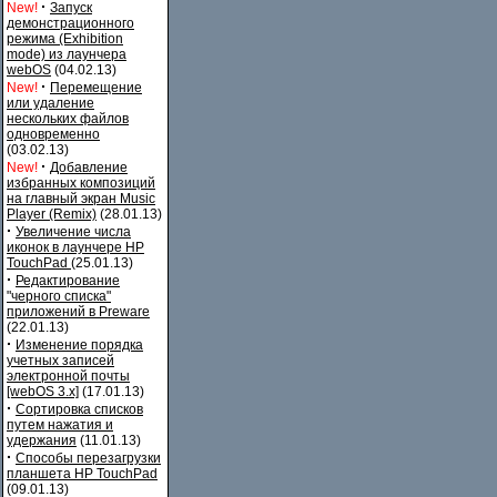
·
New!
Запуск
демонстрационного
режима (Exhibition
mode) из лаунчера
webOS
(04.02.13)
·
New!
Перемещение
или удаление
нескольких файлов
одновременно
(03.02.13)
·
New!
Добавление
избранных композиций
на главный экран Music
Player (Remix)
(28.01.13)
·
Увеличение числа
иконок в лаунчере HP
TouchPad
(25.01.13)
·
Редактирование
"черного списка"
приложений в Preware
(22.01.13)
·
Изменение порядка
учетных записей
электронной почты
[webOS 3.x]
(17.01.13)
·
Сортировка списков
путем нажатия и
удержания
(11.01.13)
·
Способы перезагрузки
планшета HP TouchPad
(09.01.13)