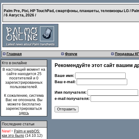
Palm Pre, Pixi, HP TouchPad, смартфоны, планшеты, телевизоры LG / Pal
/
6 Августа, 2026
/
Главная
Форум
Продавцы К
Кто в онлайне
Рекомендуйте этот сайт вашим д
В настоящий момент на
сайте находится 25
Ваше имя:
посетителей и 0
Ваш e-mail:
зарегистрированных
пользователей.
Имя получателя:
К сожалению, система
e-mail получателя:
Вас не опознала. Вы
можете бесплатно
зарегистрироваться
здесь
Последние статьи
·
New!
Palm и webOS:
как это было
(14.10.12)