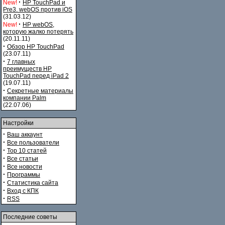
·
New!
HP TouchPad и
Pre3. webOS против iOS
(31.03.12)
·
New!
HP webOS,
которую жалко потерять
(20.11.11)
·
Обзор HP TouchPad
(23.07.11)
·
7 главных
преимуществ HP
TouchPad перед iPad 2
(19.07.11)
·
Секретные материалы
компании Palm
(22.07.06)
Настройки
·
Ваш аккаунт
·
Все пользователи
·
Top 10 статей
·
Все статьи
·
Все новости
·
Программы
·
Статистика сайта
·
Вход с КПК
·
RSS
Последние советы