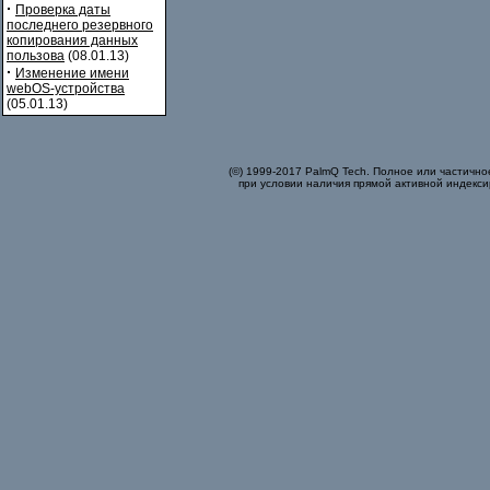
·
Проверка даты
последнего резервного
копирования данных
пользова
(08.01.13)
·
Изменение имени
webOS-устройства
(05.01.13)
(©) 1999-2017 PalmQ Tech. Полное или частично
при условии наличия прямой активной индекси