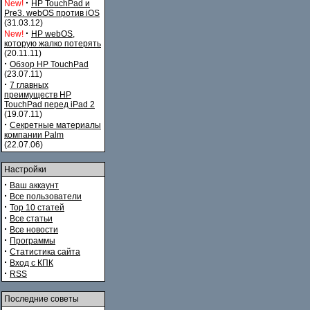
·
New!
HP TouchPad и
Pre3. webOS против iOS
(31.03.12)
·
New!
HP webOS,
которую жалко потерять
(20.11.11)
·
Обзор HP TouchPad
(23.07.11)
·
7 главных
преимуществ HP
TouchPad перед iPad 2
(19.07.11)
·
Секретные материалы
компании Palm
(22.07.06)
Настройки
·
Ваш аккаунт
·
Все пользователи
·
Top 10 статей
·
Все статьи
·
Все новости
·
Программы
·
Статистика сайта
·
Вход с КПК
·
RSS
Последние советы