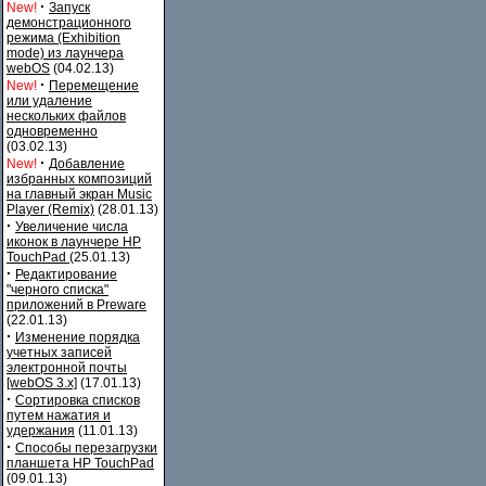
·
New!
Запуск
демонстрационного
режима (Exhibition
mode) из лаунчера
webOS
(04.02.13)
·
New!
Перемещение
или удаление
нескольких файлов
одновременно
(03.02.13)
·
New!
Добавление
избранных композиций
на главный экран Music
Player (Remix)
(28.01.13)
·
Увеличение числа
иконок в лаунчере HP
TouchPad
(25.01.13)
·
Редактирование
"черного списка"
приложений в Preware
(22.01.13)
·
Изменение порядка
учетных записей
электронной почты
[webOS 3.x]
(17.01.13)
·
Сортировка списков
путем нажатия и
удержания
(11.01.13)
·
Способы перезагрузки
планшета HP TouchPad
(09.01.13)