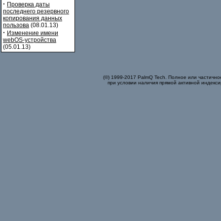
·
Проверка даты
последнего резервного
копирования данных
пользова
(08.01.13)
·
Изменение имени
webOS-устройства
(05.01.13)
(©) 1999-2017 PalmQ Tech. Полное или частично
при условии наличия прямой активной индекси