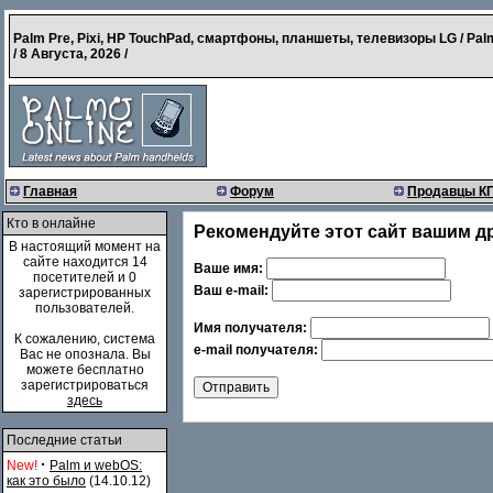
Palm Pre, Pixi, HP TouchPad, смартфоны, планшеты, телевизоры LG / Pal
/
8 Августа, 2026
/
Главная
Форум
Продавцы К
Кто в онлайне
Рекомендуйте этот сайт вашим д
В настоящий момент на
сайте находится 14
Ваше имя:
посетителей и 0
Ваш e-mail:
зарегистрированных
пользователей.
Имя получателя:
К сожалению, система
e-mail получателя:
Вас не опознала. Вы
можете бесплатно
зарегистрироваться
здесь
Последние статьи
·
New!
Palm и webOS:
как это было
(14.10.12)