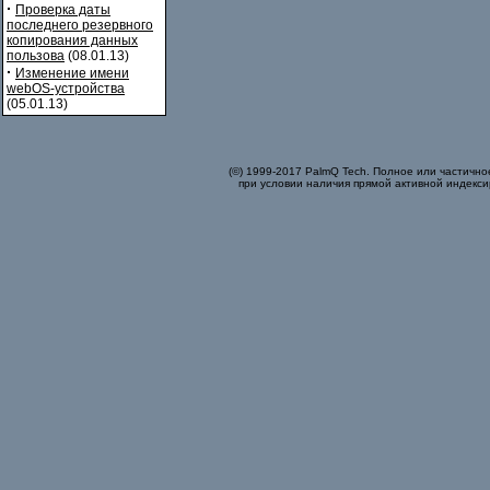
·
Проверка даты
последнего резервного
копирования данных
пользова
(08.01.13)
·
Изменение имени
webOS-устройства
(05.01.13)
(©) 1999-2017 PalmQ Tech. Полное или частично
при условии наличия прямой активной индекси