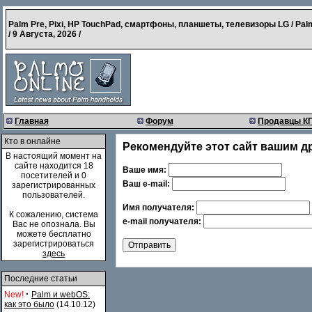
Palm Pre, Pixi, HP TouchPad, смартфоны, планшеты, телевизоры LG / Pal
/
9 Августа, 2026
/
Главная
Форум
Продавцы К
Кто в онлайне
Рекомендуйте этот сайт вашим д
В настоящий момент на
сайте находится 18
Ваше имя:
посетителей и 0
Ваш e-mail:
зарегистрированных
пользователей.
Имя получателя:
К сожалению, система
e-mail получателя:
Вас не опознала. Вы
можете бесплатно
зарегистрироваться
здесь
Последние статьи
·
New!
Palm и webOS:
как это было
(14.10.12)