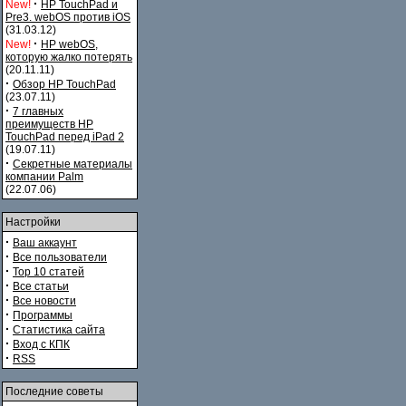
·
New!
HP TouchPad и
Pre3. webOS против iOS
(31.03.12)
·
New!
HP webOS,
которую жалко потерять
(20.11.11)
·
Обзор HP TouchPad
(23.07.11)
·
7 главных
преимуществ HP
TouchPad перед iPad 2
(19.07.11)
·
Секретные материалы
компании Palm
(22.07.06)
Настройки
·
Ваш аккаунт
·
Все пользователи
·
Top 10 статей
·
Все статьи
·
Все новости
·
Программы
·
Статистика сайта
·
Вход с КПК
·
RSS
Последние советы