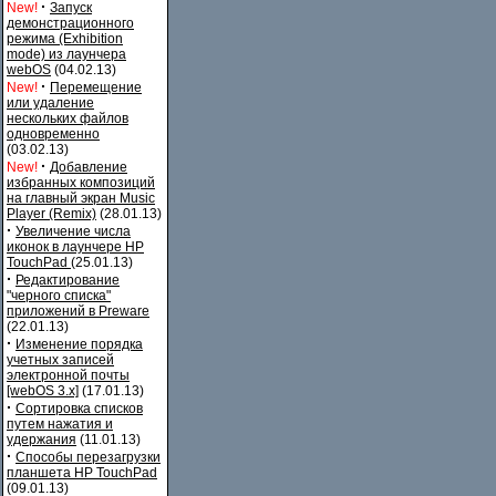
·
New!
Запуск
демонстрационного
режима (Exhibition
mode) из лаунчера
webOS
(04.02.13)
·
New!
Перемещение
или удаление
нескольких файлов
одновременно
(03.02.13)
·
New!
Добавление
избранных композиций
на главный экран Music
Player (Remix)
(28.01.13)
·
Увеличение числа
иконок в лаунчере HP
TouchPad
(25.01.13)
·
Редактирование
"черного списка"
приложений в Preware
(22.01.13)
·
Изменение порядка
учетных записей
электронной почты
[webOS 3.x]
(17.01.13)
·
Сортировка списков
путем нажатия и
удержания
(11.01.13)
·
Способы перезагрузки
планшета HP TouchPad
(09.01.13)