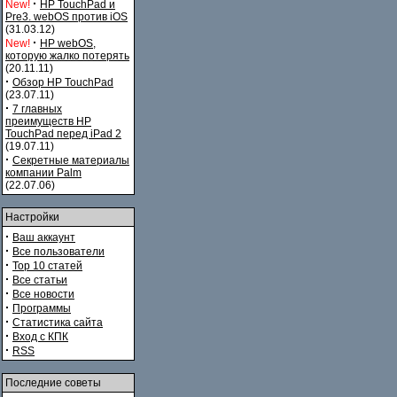
·
New!
HP TouchPad и
Pre3. webOS против iOS
(31.03.12)
·
New!
HP webOS,
которую жалко потерять
(20.11.11)
·
Обзор HP TouchPad
(23.07.11)
·
7 главных
преимуществ HP
TouchPad перед iPad 2
(19.07.11)
·
Секретные материалы
компании Palm
(22.07.06)
Настройки
·
Ваш аккаунт
·
Все пользователи
·
Top 10 статей
·
Все статьи
·
Все новости
·
Программы
·
Статистика сайта
·
Вход с КПК
·
RSS
Последние советы