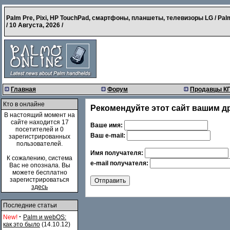
Palm Pre, Pixi, HP TouchPad, смартфоны, планшеты, телевизоры LG / Pal
/
10 Августа, 2026
/
Главная
Форум
Продавцы К
Кто в онлайне
Рекомендуйте этот сайт вашим д
В настоящий момент на
сайте находится 17
Ваше имя:
посетителей и 0
Ваш e-mail:
зарегистрированных
пользователей.
Имя получателя:
К сожалению, система
e-mail получателя:
Вас не опознала. Вы
можете бесплатно
зарегистрироваться
здесь
Последние статьи
·
New!
Palm и webOS:
как это было
(14.10.12)