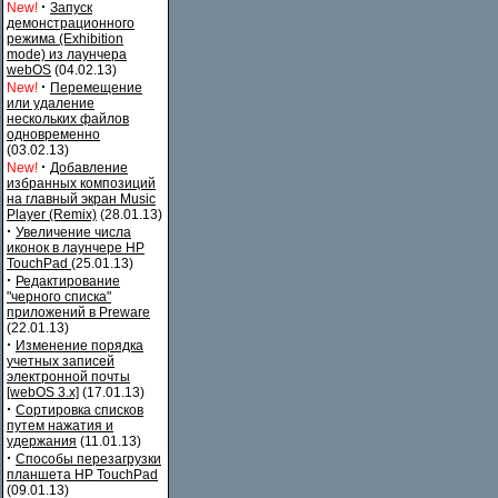
·
New!
Запуск
демонстрационного
режима (Exhibition
mode) из лаунчера
webOS
(04.02.13)
·
New!
Перемещение
или удаление
нескольких файлов
одновременно
(03.02.13)
·
New!
Добавление
избранных композиций
на главный экран Music
Player (Remix)
(28.01.13)
·
Увеличение числа
иконок в лаунчере HP
TouchPad
(25.01.13)
·
Редактирование
"черного списка"
приложений в Preware
(22.01.13)
·
Изменение порядка
учетных записей
электронной почты
[webOS 3.x]
(17.01.13)
·
Сортировка списков
путем нажатия и
удержания
(11.01.13)
·
Способы перезагрузки
планшета HP TouchPad
(09.01.13)