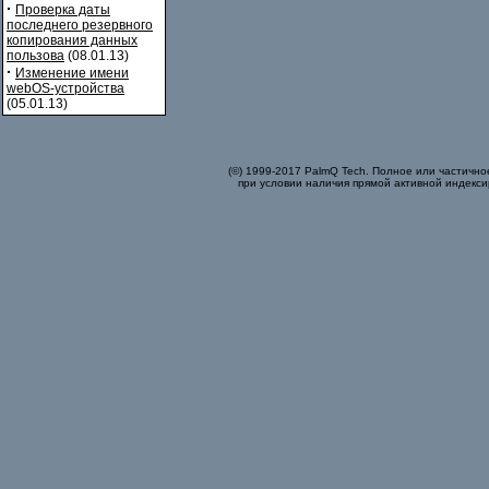
·
Проверка даты
последнего резервного
копирования данных
пользова
(08.01.13)
·
Изменение имени
webOS-устройства
(05.01.13)
(©) 1999-2017 PalmQ Tech. Полное или частично
при условии наличия прямой активной индекси