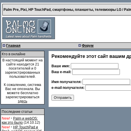
Palm Pre, Pixi, HP TouchPad, смартфоны, планшеты, телевизоры LG / Palm
Главная
Форум
Кто в онлайне
Рекомендуйте этот сайт вашим д
В настоящий момент на
сайте находится 21
Ваше имя:
посетителей и 0
Ваш e-mail:
зарегистрированных
пользователей.
Имя получателя:
К сожалению, система
e-mail получателя:
Вас не опознала. Вы
можете бесплатно
зарегистрироваться
здесь
Последние статьи
·
New!
Palm и webOS:
как это было
(14.10.12)
·
New!
HP TouchPad и