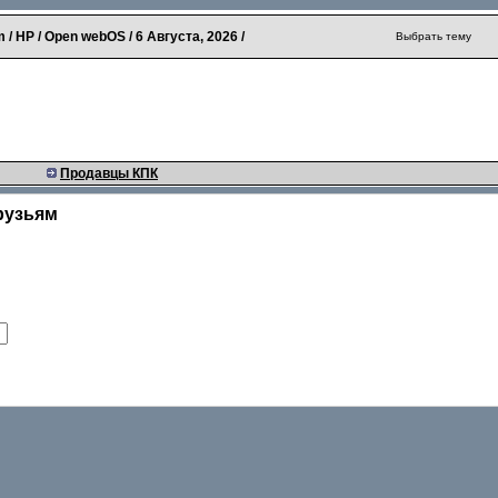
 / HP / Open webOS /
6 Августа, 2026
/
Выбрать тему
Продавцы КПК
рузьям