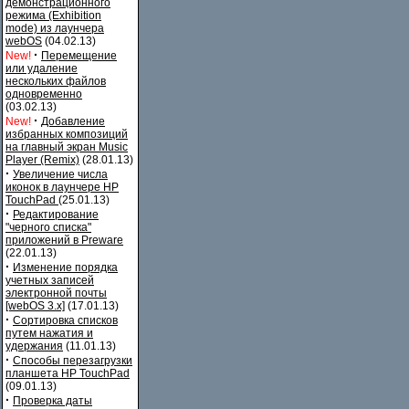
демонстрационного
режима (Exhibition
mode) из лаунчера
webOS
(04.02.13)
·
New!
Перемещение
или удаление
нескольких файлов
одновременно
(03.02.13)
·
New!
Добавление
избранных композиций
на главный экран Music
Player (Remix)
(28.01.13)
·
Увеличение числа
иконок в лаунчере HP
TouchPad
(25.01.13)
·
Редактирование
"черного списка"
приложений в Preware
(22.01.13)
·
Изменение порядка
учетных записей
электронной почты
[webOS 3.x]
(17.01.13)
·
Сортировка списков
путем нажатия и
удержания
(11.01.13)
·
Способы перезагрузки
планшета HP TouchPad
(09.01.13)
·
Проверка даты