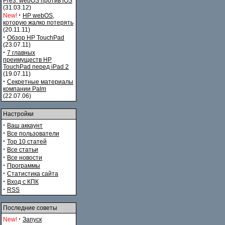
Pre3. webOS против iOS
(31.03.12)
·
New!
HP webOS,
которую жалко потерять
(20.11.11)
·
Обзор HP TouchPad
(23.07.11)
·
7 главных
преимуществ HP
TouchPad перед iPad 2
(19.07.11)
·
Секретные материалы
компании Palm
(22.07.06)
Настройки
·
Ваш аккаунт
·
Все пользователи
·
Top 10 статей
·
Все статьи
·
Все новости
·
Программы
·
Статистика сайта
·
Вход с КПК
·
RSS
Последние советы
·
New!
Запуск