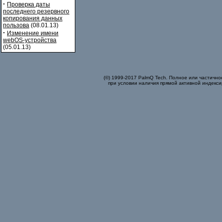
·
Проверка даты
последнего резервного
копирования данных
пользова
(08.01.13)
·
Изменение имени
webOS-устройства
(05.01.13)
(©) 1999-2017 PalmQ Tech. Полное или частично
при условии наличия прямой активной индекси