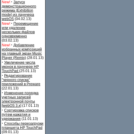
·
New!
Запуск
демонстрационного
режима (Exhibition
mode) из лаунчера
webOS
(04.02.13)
·
New!
Перемещение
или удаление
нескольких файлов
одновременно
(03.02.13)
·
New!
Добавление
избранных композиций
на главный экран Music
Player (Remix)
(28.01.13)
·
Увеличение числа
иконок в лаунчере HP
TouchPad
(25.01.13)
·
Редактирование
"черного списка"
приложений в Preware
(22.01.13)
·
Изменение порядка
учетных записей
электронной почты
[webOS 3.x]
(17.01.13)
·
Сортировка списков
путем нажатия и
удержания
(11.01.13)
·
Способы перезагрузки
планшета HP TouchPad
(09.01.13)