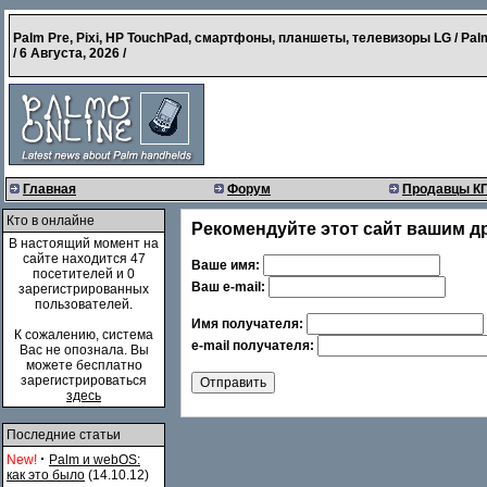
Palm Pre, Pixi, HP TouchPad, смартфоны, планшеты, телевизоры LG / Pal
/
6 Августа, 2026
/
Главная
Форум
Продавцы К
Кто в онлайне
Рекомендуйте этот сайт вашим д
В настоящий момент на
сайте находится 47
Ваше имя:
посетителей и 0
Ваш e-mail:
зарегистрированных
пользователей.
Имя получателя:
К сожалению, система
e-mail получателя:
Вас не опознала. Вы
можете бесплатно
зарегистрироваться
здесь
Последние статьи
·
New!
Palm и webOS:
как это было
(14.10.12)