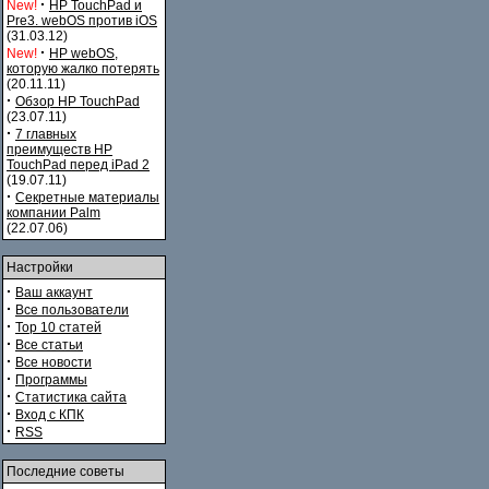
·
New!
HP TouchPad и
Pre3. webOS против iOS
(31.03.12)
·
New!
HP webOS,
которую жалко потерять
(20.11.11)
·
Обзор HP TouchPad
(23.07.11)
·
7 главных
преимуществ HP
TouchPad перед iPad 2
(19.07.11)
·
Секретные материалы
компании Palm
(22.07.06)
Настройки
·
Ваш аккаунт
·
Все пользователи
·
Top 10 статей
·
Все статьи
·
Все новости
·
Программы
·
Статистика сайта
·
Вход с КПК
·
RSS
Последние советы