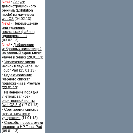
·
New!
Запуск
демонстрационного
режима (Exhibition
mode) из лаунчера
webOS
(04.02.13)
·
New!
Перемещение
или удаление
нескольких файлов
одновременно
(03.02.13)
·
New!
Добавление
избранных композиций
на главный экран Music
Player (Remix)
(28.01.13)
·
Увеличение числа
иконок в лаунчере HP
TouchPad
(25.01.13)
·
Редактирование
"черного списка"
приложений в Preware
(22.01.13)
·
Изменение порядка
учетных записей
электронной почты
[webOS 3.x]
(17.01.13)
·
Сортировка списков
путем нажатия и
удержания
(11.01.13)
·
Способы перезагрузки
планшета HP TouchPad
(09.01.13)