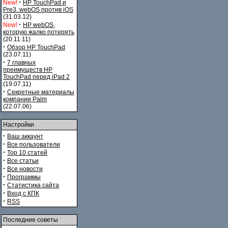
·
New!
HP TouchPad и
Pre3. webOS против iOS
(31.03.12)
·
New!
HP webOS,
которую жалко потерять
(20.11.11)
·
Обзор HP TouchPad
(23.07.11)
·
7 главных
преимуществ HP
TouchPad перед iPad 2
(19.07.11)
·
Секретные материалы
компании Palm
(22.07.06)
Настройки
·
Ваш аккаунт
·
Все пользователи
·
Top 10 статей
·
Все статьи
·
Все новости
·
Программы
·
Статистика сайта
·
Вход с КПК
·
RSS
Последние советы