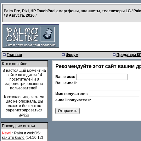
Palm Pre, Pixi, HP TouchPad, смартфоны, планшеты, телевизоры LG / Pal
/
8 Августа, 2026
/
Главная
Форум
Продавцы К
Кто в онлайне
Рекомендуйте этот сайт вашим д
В настоящий момент на
сайте находится 14
Ваше имя:
посетителей и 0
Ваш e-mail:
зарегистрированных
пользователей.
Имя получателя:
К сожалению, система
e-mail получателя:
Вас не опознала. Вы
можете бесплатно
зарегистрироваться
здесь
Последние статьи
·
New!
Palm и webOS:
как это было
(14.10.12)