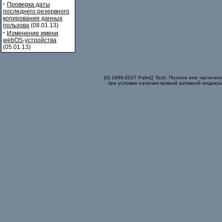
·
Проверка даты
последнего резервного
копирования данных
пользова
(08.01.13)
·
Изменение имени
webOS-устройства
(05.01.13)
(©) 1999-2017 PalmQ Tech. Полное или частично
при условии наличия прямой активной индекси