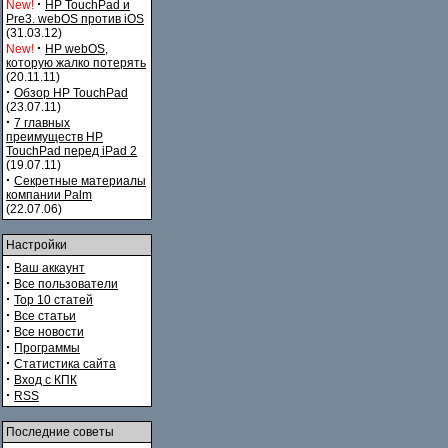
·
New!
HP TouchPad и
Pre3. webOS против iOS
(31.03.12)
·
New!
HP webOS,
которую жалко потерять
(20.11.11)
·
Обзор HP TouchPad
(23.07.11)
·
7 главных
преимуществ HP
TouchPad перед iPad 2
(19.07.11)
·
Секретные материалы
компании Palm
(22.07.06)
Настройки
·
Ваш аккаунт
·
Все пользователи
·
Top 10 статей
·
Все статьи
·
Все новости
·
Программы
·
Статистика сайта
·
Вход с КПК
·
RSS
Последние советы