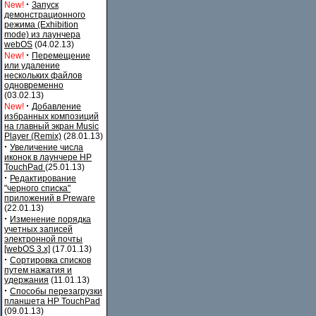
·
New!
Запуск
демонстрационного
режима (Exhibition
mode) из лаунчера
webOS
(04.02.13)
·
New!
Перемещение
или удаление
нескольких файлов
одновременно
(03.02.13)
·
New!
Добавление
избранных композиций
на главный экран Music
Player (Remix)
(28.01.13)
·
Увеличение числа
иконок в лаунчере HP
TouchPad
(25.01.13)
·
Редактирование
"черного списка"
приложений в Preware
(22.01.13)
·
Изменение порядка
учетных записей
электронной почты
[webOS 3.x]
(17.01.13)
·
Сортировка списков
путем нажатия и
удержания
(11.01.13)
·
Способы перезагрузки
планшета HP TouchPad
(09.01.13)