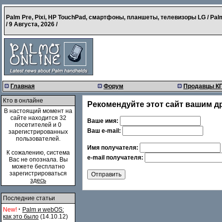
Palm Pre, Pixi, HP TouchPad, смартфоны, планшеты, телевизоры LG / Pal
/
9 Августа, 2026
/
Главная
Форум
Продавцы К
Кто в онлайне
Рекомендуйте этот сайт вашим д
В настоящий момент на
сайте находится 32
Ваше имя:
посетителей и 0
Ваш e-mail:
зарегистрированных
пользователей.
Имя получателя:
К сожалению, система
e-mail получателя:
Вас не опознала. Вы
можете бесплатно
зарегистрироваться
здесь
Последние статьи
·
New!
Palm и webOS:
как это было
(14.10.12)