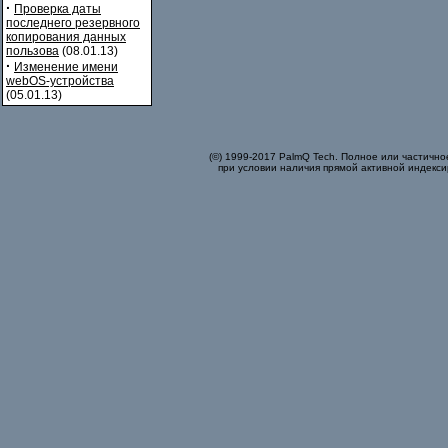
·
Проверка даты
последнего резервного
копирования данных
пользова
(08.01.13)
·
Изменение имени
webOS-устройства
(05.01.13)
(©) 1999-2017 PalmQ Tech. Полное или частично
при условии наличия прямой активной индекси