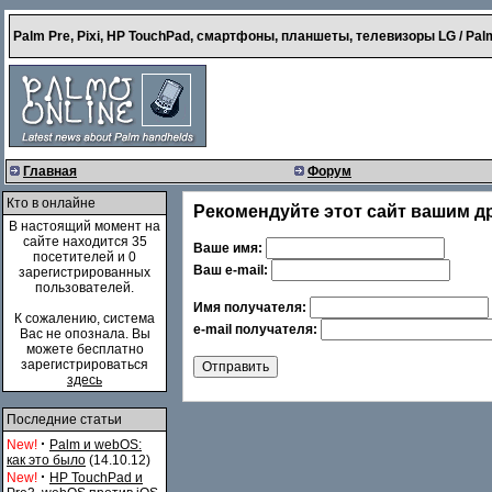
Palm Pre, Pixi, HP TouchPad, смартфоны, планшеты, телевизоры LG / Palm
Главная
Форум
Кто в онлайне
Рекомендуйте этот сайт вашим д
В настоящий момент на
сайте находится 35
Ваше имя:
посетителей и 0
Ваш e-mail:
зарегистрированных
пользователей.
Имя получателя:
К сожалению, система
e-mail получателя:
Вас не опознала. Вы
можете бесплатно
зарегистрироваться
здесь
Последние статьи
·
New!
Palm и webOS:
как это было
(14.10.12)
·
New!
HP TouchPad и