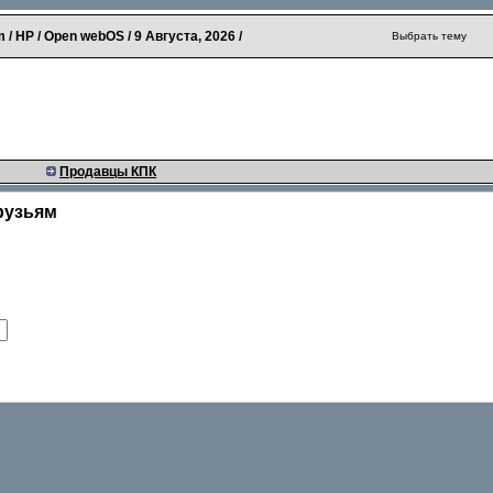
 / HP / Open webOS /
9 Августа, 2026
/
Выбрать тему
Продавцы КПК
рузьям