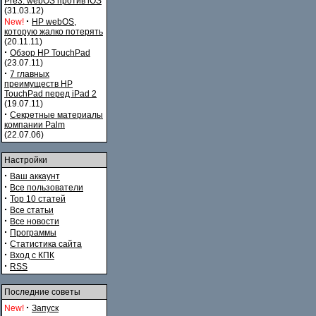
Pre3. webOS против iOS
(31.03.12)
·
New!
HP webOS,
которую жалко потерять
(20.11.11)
·
Обзор HP TouchPad
(23.07.11)
·
7 главных
преимуществ HP
TouchPad перед iPad 2
(19.07.11)
·
Секретные материалы
компании Palm
(22.07.06)
Настройки
·
Ваш аккаунт
·
Все пользователи
·
Top 10 статей
·
Все статьи
·
Все новости
·
Программы
·
Статистика сайта
·
Вход с КПК
·
RSS
Последние советы
·
New!
Запуск