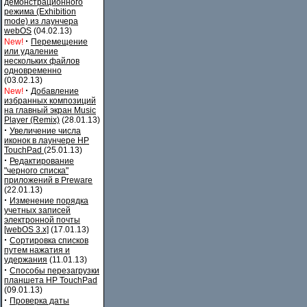
демонстрационного
режима (Exhibition
mode) из лаунчера
webOS
(04.02.13)
·
New!
Перемещение
или удаление
нескольких файлов
одновременно
(03.02.13)
·
New!
Добавление
избранных композиций
на главный экран Music
Player (Remix)
(28.01.13)
·
Увеличение числа
иконок в лаунчере HP
TouchPad
(25.01.13)
·
Редактирование
"черного списка"
приложений в Preware
(22.01.13)
·
Изменение порядка
учетных записей
электронной почты
[webOS 3.x]
(17.01.13)
·
Сортировка списков
путем нажатия и
удержания
(11.01.13)
·
Способы перезагрузки
планшета HP TouchPad
(09.01.13)
·
Проверка даты