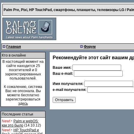
Palm Pre, Pixi, HP TouchPad, смартфоны, планшеты, телевизоры LG / Palm
Главная
Форум
Кто в онлайне
Рекомендуйте этот сайт вашим д
В настоящий момент на
сайте находится 25
Ваше имя:
посетителей и 0
Ваш e-mail:
зарегистрированных
пользователей.
Имя получателя:
К сожалению, система
e-mail получателя:
Вас не опознала. Вы
можете бесплатно
зарегистрироваться
здесь
Последние статьи
·
New!
Palm и webOS:
как это было
(14.10.12)
·
New!
HP TouchPad и