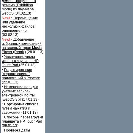
демонстрационного
режима (Exhibition
mode) из лаунчера
webOS
(04.02.13)
·
New!
Перемещение
или удаление
нескольких файлов
одновременно
(03.02.13)
·
New!
Добавление
избранных композиций
на главный экран Music
Player (Remix)
(28.01.13)
·
Увеличение числа
иконок в лаунчере HP
TouchPad
(25.01.13)
·
Редактирование
"черного списка"
приложений в Preware
(22.01.13)
·
Изменение порядка
учетных записей
электронной почты
[webOS 3.x]
(17.01.13)
·
Сортировка списков
путем нажатия и
удержания
(11.01.13)
·
Способы перезагрузки
планшета HP TouchPad
(09.01.13)
·
Проверка даты