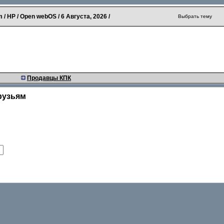
 / HP / Open webOS /
6 Августа, 2026
/
Выбрать тему
Продавцы КПК
рузьям