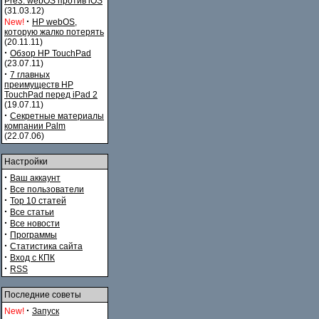
Pre3. webOS против iOS
(31.03.12)
·
New!
HP webOS,
которую жалко потерять
(20.11.11)
·
Обзор HP TouchPad
(23.07.11)
·
7 главных
преимуществ HP
TouchPad перед iPad 2
(19.07.11)
·
Секретные материалы
компании Palm
(22.07.06)
Настройки
·
Ваш аккаунт
·
Все пользователи
·
Top 10 статей
·
Все статьи
·
Все новости
·
Программы
·
Статистика сайта
·
Вход с КПК
·
RSS
Последние советы
·
New!
Запуск