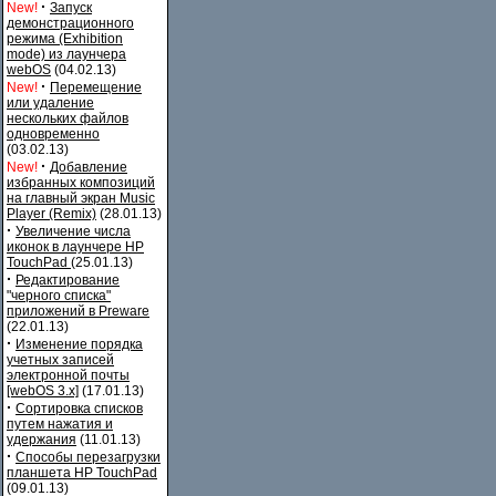
·
New!
Запуск
демонстрационного
режима (Exhibition
mode) из лаунчера
webOS
(04.02.13)
·
New!
Перемещение
или удаление
нескольких файлов
одновременно
(03.02.13)
·
New!
Добавление
избранных композиций
на главный экран Music
Player (Remix)
(28.01.13)
·
Увеличение числа
иконок в лаунчере HP
TouchPad
(25.01.13)
·
Редактирование
"черного списка"
приложений в Preware
(22.01.13)
·
Изменение порядка
учетных записей
электронной почты
[webOS 3.x]
(17.01.13)
·
Сортировка списков
путем нажатия и
удержания
(11.01.13)
·
Способы перезагрузки
планшета HP TouchPad
(09.01.13)