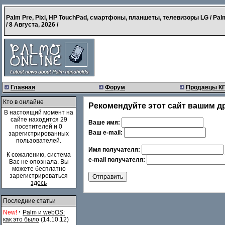
Palm Pre, Pixi, HP TouchPad, смартфоны, планшеты, телевизоры LG / Pal
/
8 Августа, 2026
/
Главная
Форум
Продавцы К
Кто в онлайне
Рекомендуйте этот сайт вашим д
В настоящий момент на
сайте находится 29
Ваше имя:
посетителей и 0
Ваш e-mail:
зарегистрированных
пользователей.
Имя получателя:
К сожалению, система
e-mail получателя:
Вас не опознала. Вы
можете бесплатно
зарегистрироваться
здесь
Последние статьи
·
New!
Palm и webOS:
как это было
(14.10.12)