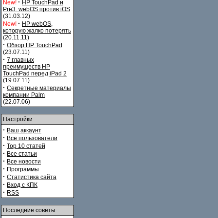
·
New!
HP TouchPad и
Pre3. webOS против iOS
(31.03.12)
·
New!
HP webOS,
которую жалко потерять
(20.11.11)
·
Обзор HP TouchPad
(23.07.11)
·
7 главных
преимуществ HP
TouchPad перед iPad 2
(19.07.11)
·
Секретные материалы
компании Palm
(22.07.06)
Настройки
·
Ваш аккаунт
·
Все пользователи
·
Top 10 статей
·
Все статьи
·
Все новости
·
Программы
·
Статистика сайта
·
Вход с КПК
·
RSS
Последние советы