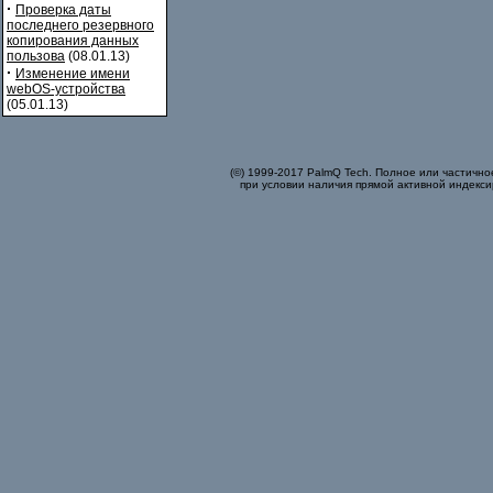
·
Проверка даты
последнего резервного
копирования данных
пользова
(08.01.13)
·
Изменение имени
webOS-устройства
(05.01.13)
(©) 1999-2017 PalmQ Tech. Полное или частично
при условии наличия прямой активной индекси