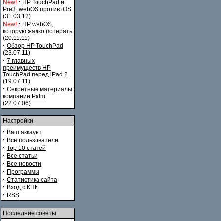
·
New!
HP TouchPad и
Pre3. webOS против iOS
(31.03.12)
·
New!
HP webOS,
которую жалко потерять
(20.11.11)
·
Обзор HP TouchPad
(23.07.11)
·
7 главных
преимуществ HP
TouchPad перед iPad 2
(19.07.11)
·
Секретные материалы
компании Palm
(22.07.06)
Настройки
·
Ваш аккаунт
·
Все пользователи
·
Top 10 статей
·
Все статьи
·
Все новости
·
Программы
·
Статистика сайта
·
Вход с КПК
·
RSS
Последние советы