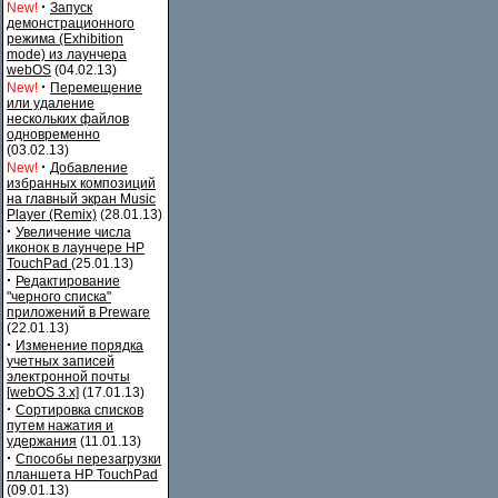
·
New!
Запуск
демонстрационного
режима (Exhibition
mode) из лаунчера
webOS
(04.02.13)
·
New!
Перемещение
или удаление
нескольких файлов
одновременно
(03.02.13)
·
New!
Добавление
избранных композиций
на главный экран Music
Player (Remix)
(28.01.13)
·
Увеличение числа
иконок в лаунчере HP
TouchPad
(25.01.13)
·
Редактирование
"черного списка"
приложений в Preware
(22.01.13)
·
Изменение порядка
учетных записей
электронной почты
[webOS 3.x]
(17.01.13)
·
Сортировка списков
путем нажатия и
удержания
(11.01.13)
·
Способы перезагрузки
планшета HP TouchPad
(09.01.13)