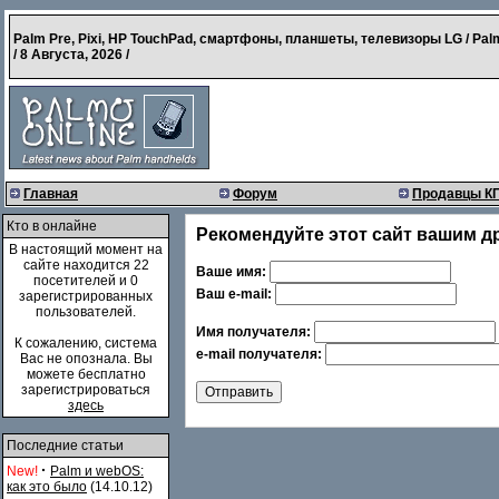
Palm Pre, Pixi, HP TouchPad, смартфоны, планшеты, телевизоры LG / Pal
/
8 Августа, 2026
/
Главная
Форум
Продавцы К
Кто в онлайне
Рекомендуйте этот сайт вашим д
В настоящий момент на
сайте находится 22
Ваше имя:
посетителей и 0
Ваш e-mail:
зарегистрированных
пользователей.
Имя получателя:
К сожалению, система
e-mail получателя:
Вас не опознала. Вы
можете бесплатно
зарегистрироваться
здесь
Последние статьи
·
New!
Palm и webOS:
как это было
(14.10.12)