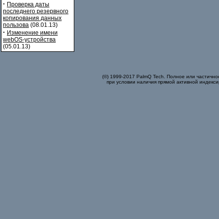
·
Проверка даты
последнего резервного
копирования данных
пользова
(08.01.13)
·
Изменение имени
webOS-устройства
(05.01.13)
(©) 1999-2017 PalmQ Tech. Полное или частично
при условии наличия прямой активной индекси