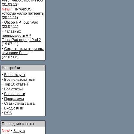
Pre3. webOS против iOS
(31.03.12)
·
New!
HP webOS,
которую жалко потерять
(20.11.11)
·
Обзор HP TouchPad
(23.07.11)
·
7 главных
преимуществ HP
TouchPad перед iPad 2
(19.07.11)
·
Секретные материалы
компании Palm
(22.07.06)
Настройки
·
Ваш аккаунт
·
Все пользователи
·
Top 10 статей
·
Все статьи
·
Все новости
·
Программы
·
Статистика сайта
·
Вход с КПК
·
RSS
Последние советы
·
New!
Запуск