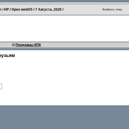
 / HP / Open webOS /
7 Августа, 2026
/
Выбрать тему
Продавцы КПК
рузьям