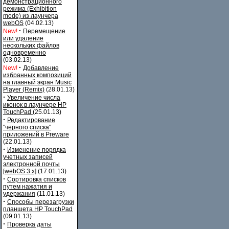
демонстрационного
режима (Exhibition
mode) из лаунчера
webOS
(04.02.13)
·
New!
Перемещение
или удаление
нескольких файлов
одновременно
(03.02.13)
·
New!
Добавление
избранных композиций
на главный экран Music
Player (Remix)
(28.01.13)
·
Увеличение числа
иконок в лаунчере HP
TouchPad
(25.01.13)
·
Редактирование
"черного списка"
приложений в Preware
(22.01.13)
·
Изменение порядка
учетных записей
электронной почты
[webOS 3.x]
(17.01.13)
·
Сортировка списков
путем нажатия и
удержания
(11.01.13)
·
Способы перезагрузки
планшета HP TouchPad
(09.01.13)
·
Проверка даты