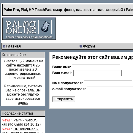
Palm Pre, Pixi, HP TouchPad, смартфоны, планшеты, телевизоры LG / Palm
Главная
Форум
Кто в онлайне
Рекомендуйте этот сайт вашим д
В настоящий момент на
сайте находится 25
Ваше имя:
посетителей и 0
Ваш e-mail:
зарегистрированных
пользователей.
Имя получателя:
К сожалению, система
e-mail получателя:
Вас не опознала. Вы
можете бесплатно
зарегистрироваться
здесь
Последние статьи
·
New!
Palm и webOS:
как это было
(14.10.12)
·
New!
HP TouchPad и