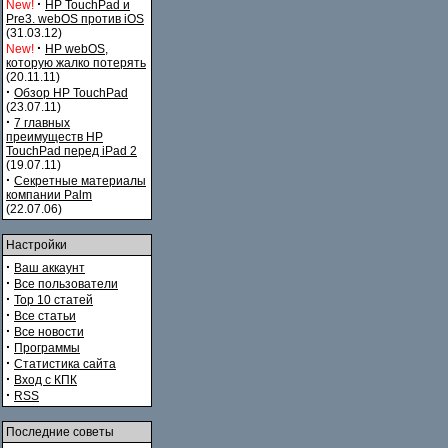
·
New!
HP TouchPad и
Pre3. webOS против iOS
(31.03.12)
·
New!
HP webOS,
которую жалко потерять
(20.11.11)
·
Обзор HP TouchPad
(23.07.11)
·
7 главных
преимуществ HP
TouchPad перед iPad 2
(19.07.11)
·
Секретные материалы
компании Palm
(22.07.06)
Настройки
·
Ваш аккаунт
·
Все пользователи
·
Top 10 статей
·
Все статьи
·
Все новости
·
Программы
·
Статистика сайта
·
Вход с КПК
·
RSS
Последние советы