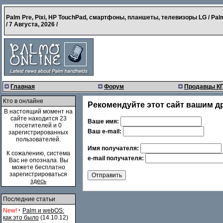
Palm Pre, Pixi, HP TouchPad, смартфоны, планшеты, телевизоры LG / Pal
/
7 Августа, 2026
/
Главная
Форум
Продавцы К
Кто в онлайне
Рекомендуйте этот сайт вашим д
В настоящий момент на
сайте находится 23
Ваше имя:
посетителей и 0
Ваш e-mail:
зарегистрированных
пользователей.
Имя получателя:
К сожалению, система
e-mail получателя:
Вас не опознала. Вы
можете бесплатно
зарегистрироваться
здесь
Последние статьи
·
New!
Palm и webOS:
как это было
(14.10.12)