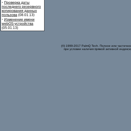
·
Проверка даты
последнего резервного
копирования данных
пользова
(08.01.13)
·
Изменение имени
webOS-устройства
(05.01.13)
(©) 1999-2017 PalmQ Tech. Полное или частично
при условии наличия прямой активной индекси