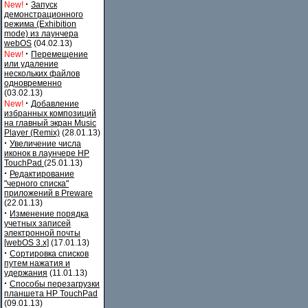
·
New!
Запуск
демонстрационного
режима (Exhibition
mode) из лаунчера
webOS
(04.02.13)
·
New!
Перемещение
или удаление
нескольких файлов
одновременно
(03.02.13)
·
New!
Добавление
избранных композиций
на главный экран Music
Player (Remix)
(28.01.13)
·
Увеличение числа
иконок в лаунчере HP
TouchPad
(25.01.13)
·
Редактирование
"черного списка"
приложений в Preware
(22.01.13)
·
Изменение порядка
учетных записей
электронной почты
[webOS 3.x]
(17.01.13)
·
Сортировка списков
путем нажатия и
удержания
(11.01.13)
·
Способы перезагрузки
планшета HP TouchPad
(09.01.13)