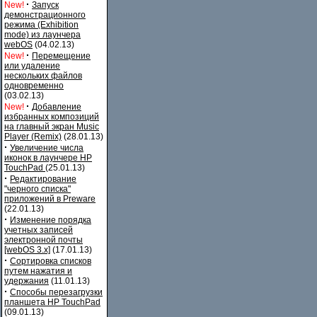
·
New!
Запуск
демонстрационного
режима (Exhibition
mode) из лаунчера
webOS
(04.02.13)
·
New!
Перемещение
или удаление
нескольких файлов
одновременно
(03.02.13)
·
New!
Добавление
избранных композиций
на главный экран Music
Player (Remix)
(28.01.13)
·
Увеличение числа
иконок в лаунчере HP
TouchPad
(25.01.13)
·
Редактирование
"черного списка"
приложений в Preware
(22.01.13)
·
Изменение порядка
учетных записей
электронной почты
[webOS 3.x]
(17.01.13)
·
Сортировка списков
путем нажатия и
удержания
(11.01.13)
·
Способы перезагрузки
планшета HP TouchPad
(09.01.13)