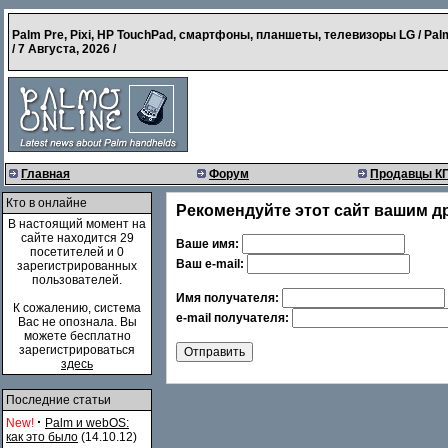
Palm Pre, Pixi, HP TouchPad, смартфоны, планшеты, телевизоры LG / Pal
/
7 Августа, 2026
/
Главная
Форум
Продавцы К
Кто в онлайне
Рекомендуйте этот сайт вашим д
В настоящий момент на
сайте находится 29
Ваше имя:
посетителей и 0
Ваш e-mail:
зарегистрированных
пользователей.
Имя получателя:
К сожалению, система
e-mail получателя:
Вас не опознала. Вы
можете бесплатно
зарегистрироваться
здесь
Последние статьи
·
New!
Palm и webOS:
как это было
(14.10.12)