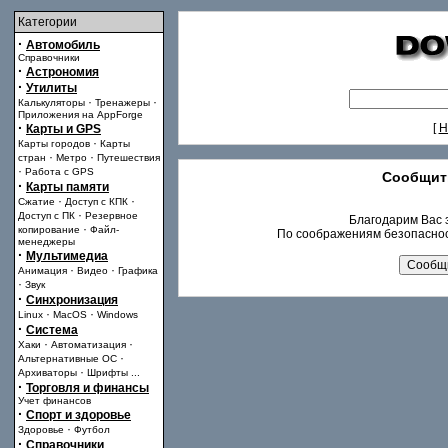
Категории
·
Автомобиль
Справочники
·
Астрономия
·
Утилиты
·
·
Калькуляторы
Тренажеры
Приложения на AppForge
·
[
Н
Карты и GPS
·
Карты городов
Карты
·
·
стран
Метро
Путешествия
·
Работа с GPS
Сообщит
·
Карты памяти
·
·
Сжатие
Доступ с КПК
·
Доступ с ПК
Резервное
Благодарим Вас з
·
копирование
Файл-
По соображениям безопаснос
менеджеры
·
Мультимедиа
·
·
Анимация
Видео
Графика
·
Звук
·
Синхронизация
·
·
Linux
MacOS
Windows
·
Система
·
·
Хаки
Автоматизация
·
Альтернативные ОС
·
Архиваторы
Шрифты
...
·
Торговля и финансы
Учет финансов
·
Спорт и здоровье
·
Здоровье
Футбол
·
Справочники