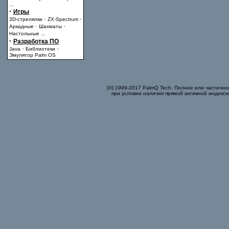
...
·
Игры
·
·
3D-стрелялки
ZX-Spectrum
·
·
Аркадные
Шахматы
Настольные
...
·
Разработка ПО
·
·
Java
Библиотеки
Эмулятор Palm OS
(©) 1999-2017 PalmQ Tech. Полное или частично
при условии наличия прямой активной индекси