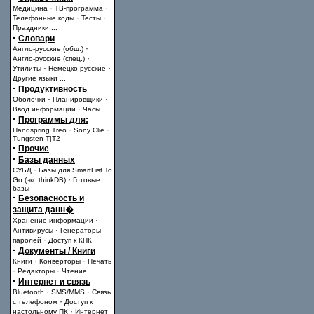
·
·
Медицина
ТВ-программа
·
·
Телефонные коды
Тесты
Праздники
...
·
Словари
·
Англо-русские (общ.)
·
Англо-русские (спец.)
·
·
Утилиты
Немецко-русские
Другие языки
...
·
Продуктивность
·
·
Оболочки
Планировщики
·
Ввод информации
Часы
·
Программы для:
·
·
Handspring Treo
Sony Clie
Tungsten T|T2
·
Прочие
·
Базы данных
·
СУБД
Базы для SmartList To
·
Go (экс thinkDB)
Готовые
базы
·
Безопасность и
защита данн�
·
Хранение информации
·
Антивирусы
Генераторы
·
паролей
Доступ к КПК
·
Документы / Книги
·
·
Книги
Конверторы
Печать
·
·
Редакторы
Чтение
...
·
Интернет и связь
·
·
Bluetooth
SMS/MMS
Связь
·
с телефоном
Доступ к
·
настольному ПК
Интернет